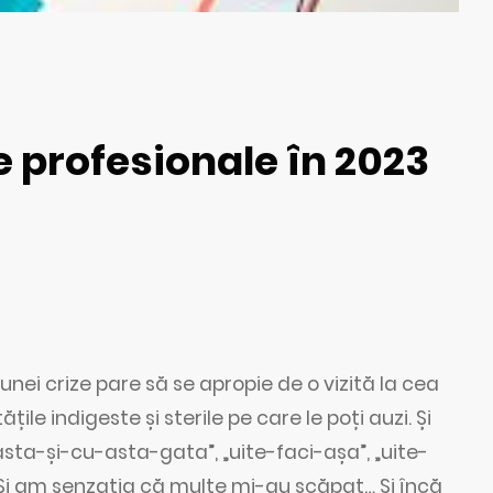
le profesionale în 2023
nei crize pare să se apropie de o vizită la cea
e indigeste și sterile pe care le poți auzi. Și
asta-și-cu-asta-gata”, „uite-faci-așa”, „uite-
 Și am senzația că multe mi-au scăpat… Și încă