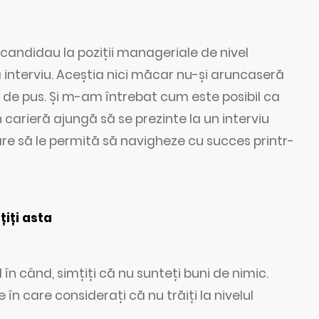
candidau la poziții manageriale de nivel
 interviu. Aceștia nici măcar nu-și aruncaseră
i de pus. Și m-am întrebat cum este posibil ca
carieră ajungă să se prezinte la un interviu
are să le permită să navigheze cu succes printr-
iți asta
în când, simțiți că nu sunteți buni de nimic.
în care considerați că nu trăiți la nivelul