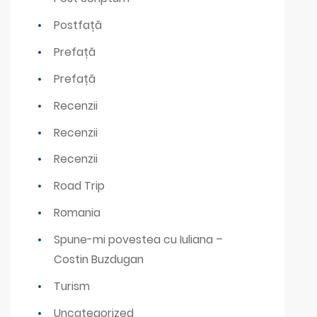
Postfață
Prefață
Prefață
Recenzii
Recenzii
Recenzii
Road Trip
Romania
Spune-mi povestea cu Iuliana –
Costin Buzdugan
Turism
Uncategorized