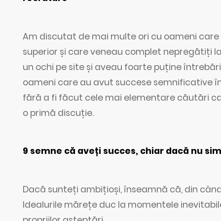
Am discutat de mai multe ori cu oameni care 
superior și care veneau complet nepregătiți la
un ochi pe site și aveau foarte puține întrebăr
oameni care au avut succese semnificative în 
fără a fi făcut cele mai elementare căutări c
o primă discuție.
9 semne că aveți succes, chiar dacă nu simț
Dacă sunteți ambițioși, înseamnă că, din când 
Idealurile mărețe duc la momentele inevitabile 
propriilor așteptări.