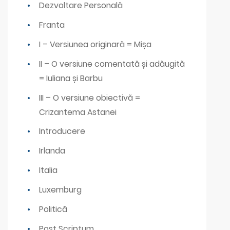
Dezvoltare Personală
Franta
I – Versiunea originară = Mișa
II – O versiune comentată și adăugită
= Iuliana și Barbu
III – O versiune obiectivă =
Crizantema Astanei
Introducere
Irlanda
Italia
Luxemburg
Politică
Post Scriptum