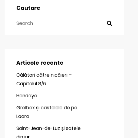
Cautare
Articole recente
Călători către nicăieri –
Capitolul 8/6
Hendaye
Grelbex și castelele de pe
Loara
Saint-Jean-de-Luz și satele
din jur