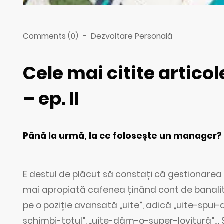
Comments (0)
-
Dezvoltare Personală
Cele mai citite artico
– ep. II
Până la urmă, la ce folosește un manager?
E destul de plăcut să constați că gestionarea u
mai apropiată cafenea ținând cont de banalitățil
pe o poziție avansată „uite”, adică „uite-spui-
schimbi-totul”, „uite-dăm-o-super-lovitură”…