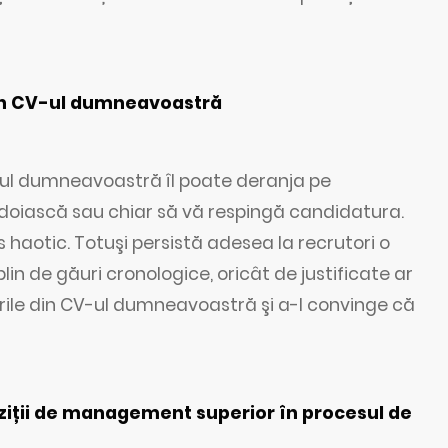
din CV-ul dumneavoastră
-ul dumneavoastră îl poate deranja pe
 îndoiască sau chiar să vă respingă candidatura.
haotic. Totuşi persistă adesea la recrutori o
n de găuri cronologice, oricât de justificate ar
lurile din CV-ul dumneavoastră şi a-l convinge că
poziții de management superior în procesul de