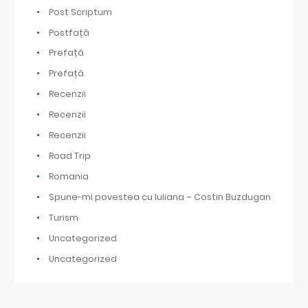
Post Scriptum
Postfață
Prefață
Prefață
Recenzii
Recenzii
Recenzii
Road Trip
Romania
Spune-mi povestea cu Iuliana – Costin Buzdugan
Turism
Uncategorized
Uncategorized