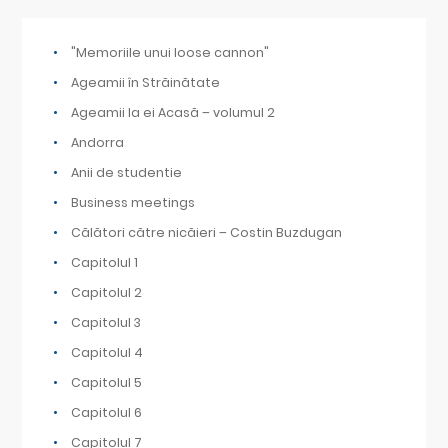
"Memoriile unui loose cannon"
Ageamii în Străinătate
Ageamii la ei Acasă – volumul 2
Andorra
Anii de studentie
Business meetings
Călători către nicăieri – Costin Buzdugan
Capitolul 1
Capitolul 2
Capitolul 3
Capitolul 4
Capitolul 5
Capitolul 6
Capitolul 7