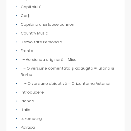
Capitolul 8
Carți
Copilăria unui loose cannon
Country Music
Dezvoltare Personală
Franta
I – Versiunea originară = Mișa
II – O versiune comentată și adăugită = Iuliana și
Barbu
III – O versiune obiectivă = Crizantema Astanei
Introducere
Irlanda
Italia
Luxemburg
Politică