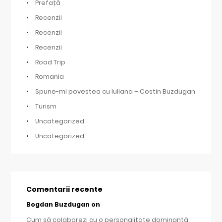
Prefață
Recenzii
Recenzii
Recenzii
Road Trip
Romania
Spune-mi povestea cu Iuliana – Costin Buzdugan
Turism
Uncategorized
Uncategorized
Comentarii recente
Bogdan Buzdugan
on
Cum să colaborezi cu o personalitate dominantă