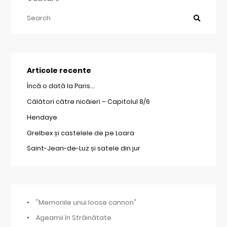
Articole recente
Încă o dată la Paris…
Călători către nicăieri – Capitolul 8/6
Hendaye
Grelbex și castelele de pe Loara
Saint-Jean-de-Luz și satele din jur
"Memoriile unui loose cannon"
Ageamii în Străinătate