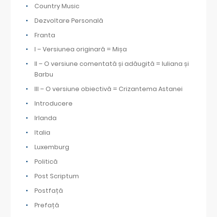
Country Music
Dezvoltare Personală
Franta
I – Versiunea originară = Mișa
II – O versiune comentată și adăugită = Iuliana și
Barbu
III – O versiune obiectivă = Crizantema Astanei
Introducere
Irlanda
Italia
Luxemburg
Politică
Post Scriptum
Postfață
Prefață