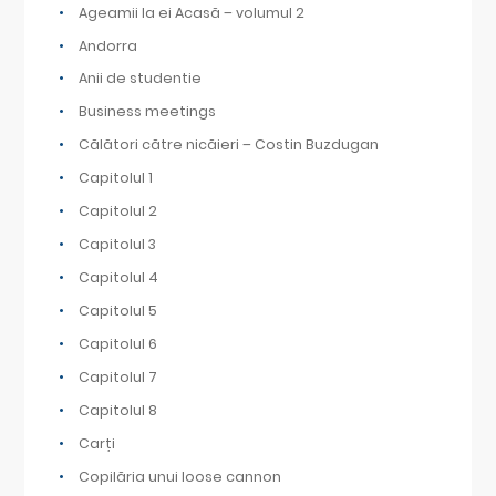
Ageamii la ei Acasă – volumul 2
Andorra
Anii de studentie
Business meetings
Călători către nicăieri – Costin Buzdugan
Capitolul 1
Capitolul 2
Capitolul 3
Capitolul 4
Capitolul 5
Capitolul 6
Capitolul 7
Capitolul 8
Carți
Copilăria unui loose cannon