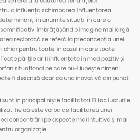
rea se referă la căutarea tendințelor
entru a influența schimbarea. Influențarea
determinanți în anumite situații în care o
 semnificativ, îmbrățășând o imagine mai largă
uențarea reciprocă se referă la preconcepția unei
i chiar pentru toate, în cazul în care toate
 Toate părțile ar fi influențate în mod pozitiv și
 orfan situațional pe care nu-l iubește nimeni.
oate fi descrisă doar ca una inovativă din punct
i sunt în principal niște facilitatori. Ei fac lucrurile
lizat, fie că este vorba de facilitarea unei
area concentrării pe aspecte mai intuitive și mai
entru organizație.