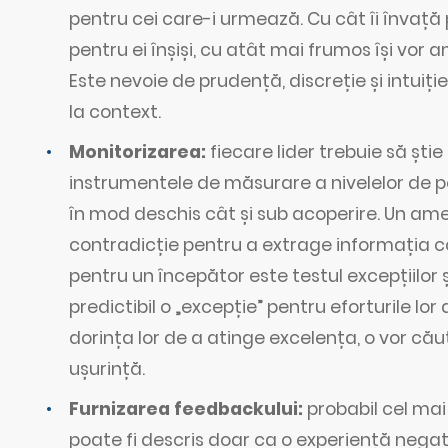
pentru cei care-i urmează. Cu cât îi învaț
pentru ei înșiși, cu atât mai frumos își vor 
Este nevoie de prudență, discreție și intuiție
la context.
Monitorizarea:
fiecare lider trebuie să ști
instrumentele de măsurare a nivelelor de pe
în mod deschis cât și sub acoperire. Un am
contradicție pentru a extrage informația 
pentru un începător este testul excepțiilor și
predictibil o „excepție” pentru eforturile lor d
dorința lor de a atinge excelența, o vor căut
ușurință.
Furnizarea feedbackului:
probabil cel mai 
poate fi descris doar ca o experiență negativ