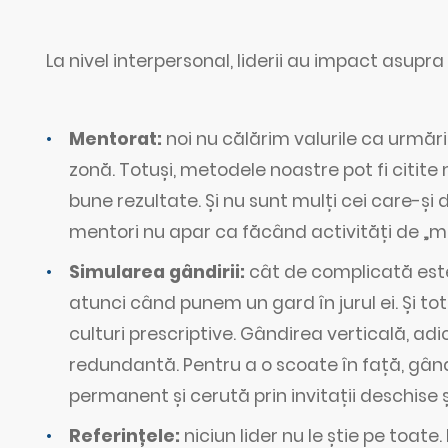
La nivel interpersonal, liderii au impact asupra 
Mentorat:
noi nu călărim valurile ca urmărit
zonă. Totuși, metodele noastre pot fi citite
bune rezultate. Și nu sunt mulți cei care-și 
mentori nu apar ca făcând activități de „m
Simularea gândirii:
cât de complicată este
atunci când punem un gard în jurul ei. Și to
culturi prescriptive. Gândirea verticală, adic
redundantă. Pentru a o scoate în față, gând
permanent și cerută prin invitații deschise
Referințele:
niciun lider nu le știe pe toate.