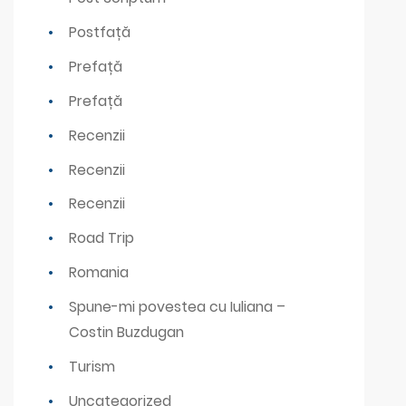
Postfață
Prefață
Prefață
Recenzii
Recenzii
Recenzii
Road Trip
Romania
Spune-mi povestea cu Iuliana –
Costin Buzdugan
Turism
Uncategorized