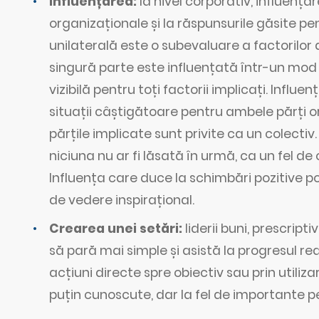
Influențarea:
la nivel corporativ, influența
organizaționale și la răspunsurile găsite p
unilaterală este o subevaluare a factorilor 
singură parte este influențată într-un mod
vizibilă pentru toți factorii implicați. Infl
situații câștigătoare pentru ambele părți or
părțile implicate sunt privite ca un colectiv.
niciuna nu ar fi lăsată în urmă, ca un fel de
Influența care duce la schimbări pozitive p
de vedere inspirațional.
Crearea unei setări:
liderii buni, prescriptiv
să pară mai simple și asistă la progresul rea
acțiuni directe spre obiectiv sau prin utiliz
puțin cunoscute, dar la fel de importante p