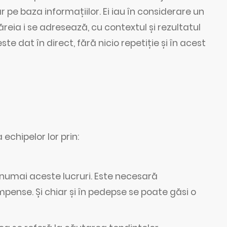
r pe baza informațiilor. Ei iau în considerare un
eia i se adresează, cu contextul și rezultatul
e dat în direct, fără nicio repetiție și în acest
 echipelor lor prin:
u numai aceste lucruri. Este necesară
ense. Și chiar și în pedepse se poate găsi o