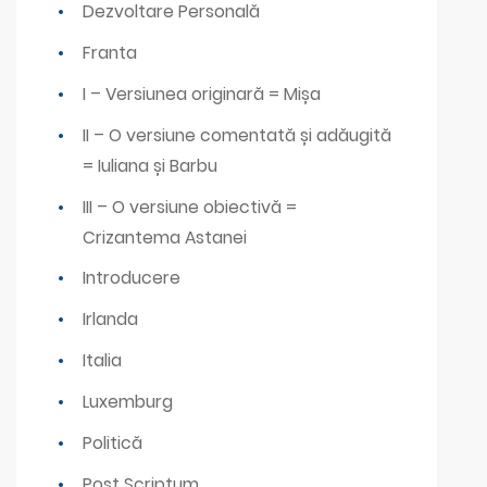
Dezvoltare Personală
Franta
I – Versiunea originară = Mișa
II – O versiune comentată și adăugită
= Iuliana și Barbu
III – O versiune obiectivă =
Crizantema Astanei
Introducere
Irlanda
Italia
Luxemburg
Politică
Post Scriptum