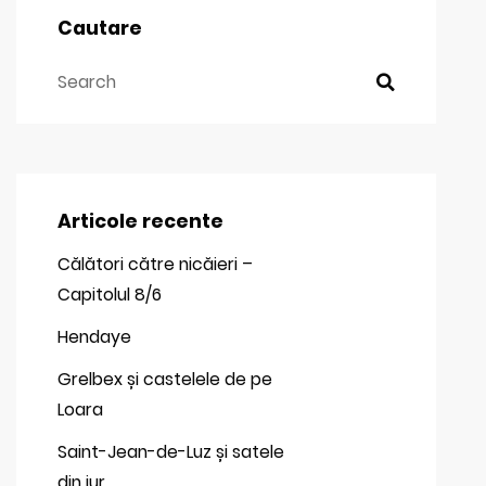
Cautare
Articole recente
Călători către nicăieri –
Capitolul 8/6
Hendaye
Grelbex și castelele de pe
Loara
Saint-Jean-de-Luz și satele
din jur