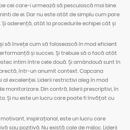
ă pe cei care-i urmează să pescuiască mai bine
aminti de ei. Dar nu este atât de simplu cum pare.
. Și aderență, atât la procedurile echipei cât și
e și să învețe cum să folosească în mod eficient
rformanță și succes. Și trebuie să o facă atât
estec intim între cele două. Și amândouă sunt în
corectă, într-un anumit context. Capcana
 al excelenței. Liderii restrictivi aleg în mod
e monitorizare. Din contră, liderii prescriptivi, în
a. Și nu este un lucru care poate fi învățat cu
motivant, inspirațional, este un lucru care
ă sau pozitivă. Nu există cale de mijloc. Liderii