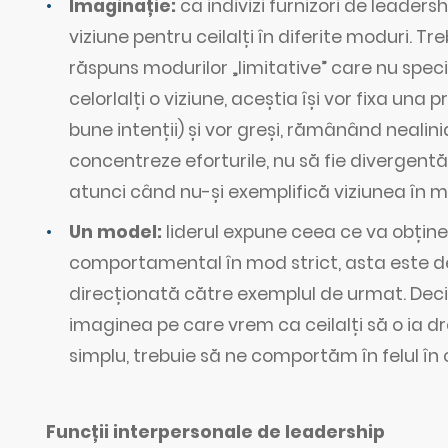
Imaginație:
ca indivizi furnizori de leader
viziune pentru ceilalți în diferite moduri.
răspuns modurilor „limitative” care nu spec
celorlalți o viziune, aceștia își vor fixa un
bune intenții) și vor greși, rămânând nealini
concentreze eforturile, nu să fie divergentă 
atunci când nu-și exemplifică viziunea în mo
Un model:
liderul expune ceea ce va obți
comportamental în mod strict, asta este de
direcționată către exemplul de urmat. Deci
imaginea pe care vrem ca ceilalți să o ia dr
simplu, trebuie să ne comportăm în felul în 
Funcții interpersonale de leadership