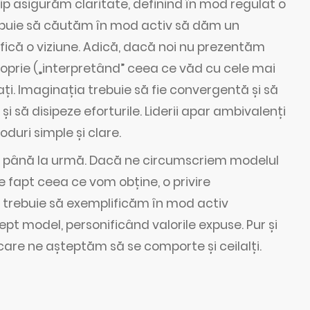
ship asigurăm claritate, definind în mod regulat o
 Trebuie să căutăm în mod activ să dăm un
ifică o viziune. Adică, dacă noi nu prezentăm
a proprie („interpretând” ceea ce văd cu cele mai
ați. Imaginația trebuie să fie convergentă și să
și să disipeze eforturile. Liderii apar ambivalenți
duri simple și clare.
ne până la urmă. Dacă ne circumscriem modelul
 fapt ceea ce vom obține, o privire
 trebuie să exemplificăm în mod activ
ept model, personificând valorile expuse. Pur și
care ne așteptăm să se comporte și ceilalți.