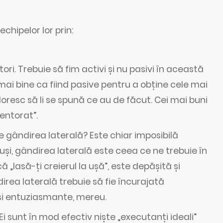
echipelor lor prin:
ori. Trebuie să fim activi și nu pasivi în această
 mai bine ca fiind pasive pentru a obține cele mai
doresc să li se spună ce au de făcut. Cei mai buni
entorat”.
 gândirea laterală? Este chiar imposibilă
tuși, gândirea laterală este ceea ce ne trebuie în
ă „lasă-ți creierul la ușă”, este depășită și
irea laterală trebuie să fie încurajată
 și entuziasmante, mereu.
 Ei sunt în mod efectiv niște „executanți ideali”