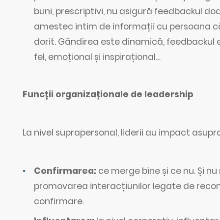
buni, prescriptivi, nu asigură feedbackul doa
amestec intim de informații cu persoana căr
dorit. Gândirea este dinamică, feedbackul est
fel, emoțional și inspirațional…
Funcții organizaționale de leadership
La nivel suprapersonal, liderii au impact asupra
Confirmarea:
ce merge bine și ce nu. Și n
promovarea interacțiunilor legate de recomp
confirmare.