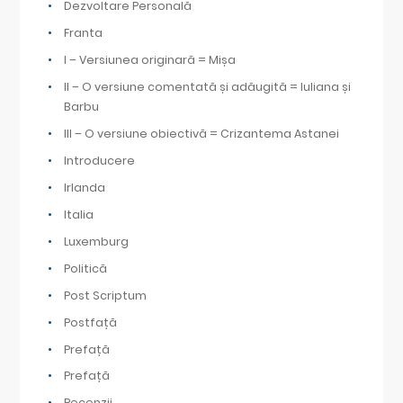
Dezvoltare Personală
Franta
I – Versiunea originară = Mișa
II – O versiune comentată și adăugită = Iuliana și
Barbu
III – O versiune obiectivă = Crizantema Astanei
Introducere
Irlanda
Italia
Luxemburg
Politică
Post Scriptum
Postfață
Prefață
Prefață
Recenzii