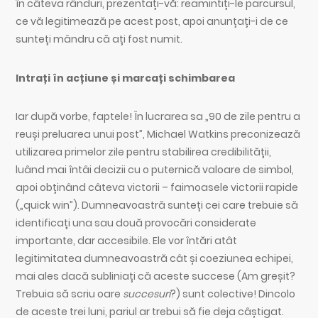
în câteva rânduri, prezentați-vă: reamintiți-le parcursul,
ce vă legitimează pe acest post, apoi anunțați-i de ce
sunteți mândru că ați fost numit.
Intrați în acțiune și marcați schimbarea
Iar după vorbe, faptele! În lucrarea sa „90 de zile pentru a
reuși preluarea unui post”, Michael Watkins preconizează
utilizarea primelor zile pentru stabilirea credibilității,
luând mai întâi decizii cu o puternică valoare de simbol,
apoi obținând câteva victorii – faimoasele victorii rapide
(„quick win”). Dumneavoastră sunteți cei care trebuie să
identificați una sau două provocări considerate
importante, dar accesibile. Ele vor întări atât
legitimitatea dumneavoastră cât și coeziunea echipei,
mai ales dacă subliniați că aceste succese (Am greșit?
Trebuia să scriu oare
succesuri
?) sunt colective! Dincolo
de aceste trei luni, pariul ar trebui să fie deja câștigat.