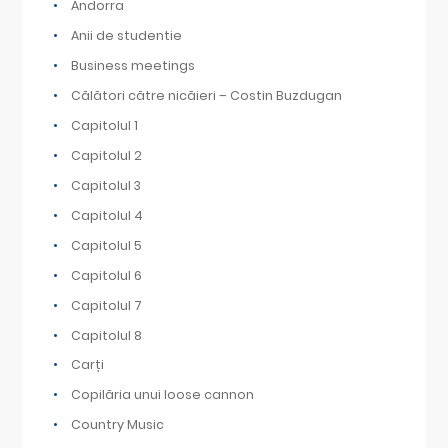
Andorra
Anii de studentie
Business meetings
Călători către nicăieri – Costin Buzdugan
Capitolul 1
Capitolul 2
Capitolul 3
Capitolul 4
Capitolul 5
Capitolul 6
Capitolul 7
Capitolul 8
Carți
Copilăria unui loose cannon
Country Music