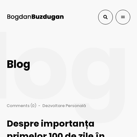
log
Blog
Comments (0)
-
Dezvoltare Personală
Despre importanța
primelor 100 de zile în