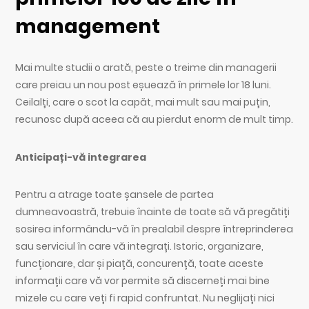
management
Mai multe studii o arată, peste o treime din managerii
care preiau un nou post eșuează în primele lor 18 luni.
Ceilalți, care o scot la capăt, mai mult sau mai puțin,
recunosc după aceea că au pierdut enorm de mult timp.
Anticipați-vă integrarea
Pentru a atrage toate șansele de partea
dumneavoastră, trebuie înainte de toate să vă pregătiți
sosirea informându-vă în prealabil despre întreprinderea
sau serviciul în care vă integrați. Istoric, organizare,
funcționare, dar și piață, concurență, toate aceste
informații care vă vor permite să discerneți mai bine
mizele cu care veți fi rapid confruntat. Nu neglijați nici