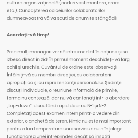
cultura organizațională (coduri vestimentare, orare
etc.). Cunoașterea obiceiurilor colaboratorilor
dumneavoastră vă va scuti de anumite stângăcii!
Acordați-vă timp!
Prea mulți manageri vor să intre imediat în acțiune și se
izbesc direct în zid! În primul moment deschideți-vă larg
ochii și urechile. Cuvântul de ordine este: observați!
Întâlniți-vă cu membrii direcției, cu colaboratorii
apropiați ca și cu reprezentanții personalului. Ședințe,
discuții individuale, o reuniune informală de primire,
forma nu contează, dar nu vă cantonați într-o abordare
„top-down”, discutând rapid doar cu N-1 și N-2.
Completați acest examen intern printr-o vedere din
exterior, o anchetă de teren. Nimic nu este mai important
pentru a lua temperatura unui serviciu sau a înțelege
funcționarea unei întreprinderi decât să însoțiți