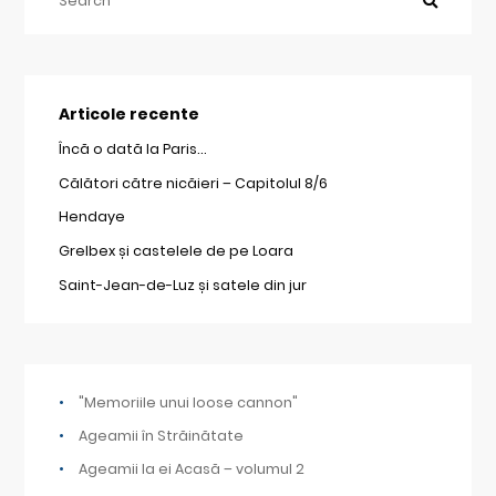
Articole recente
Încă o dată la Paris…
Călători către nicăieri – Capitolul 8/6
Hendaye
Grelbex și castelele de pe Loara
Saint-Jean-de-Luz și satele din jur
"Memoriile unui loose cannon"
Ageamii în Străinătate
Ageamii la ei Acasă – volumul 2