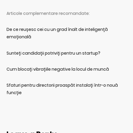
Articole complementare recomandate:
De ce reușesc cei cu un grad înalt de inteligență
emoțională
Sunteți candidații potriviți pentru un startup?
Cum blocați vibrațiile negative la locul de muncă
Sfaturi pentru directorii proaspăt instalați într-o nouă
funcție