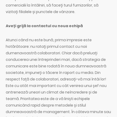
comercialii la întâlniri, să faceți turul furnizorilor, să
vizitați filialele și punctele de vânzare.
Aveți grijă la contactul cu noua echipă
Atunci când nu este bună, prima impresie este
hotărâtoare: nu ratați primul contact cu noii
dumenavoastră colaboratori. Chiar dacă preluați
conducerea unei întreprinderi mari, dacă strategia de
comunicare este bine rodată în noua dumneavoastră
societate, impuneți o tăcere în raport cu media. Din
respect față de colaboratori, adresați-vă mai întâi lor!
Este cu atât mai important cu cât venirea unui șef nou
antrenează uneori un climat de neîncredere și de
teamă. Prioritatea este de a vă liniști echipele
comunicând rapid despre metodele și stilul
dumneavoastră de management. În câteva minute sau