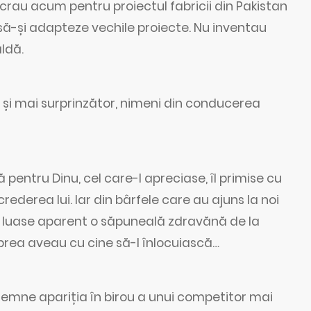
crau acum pentru proiectul fabricii din Pakistan
 să-și adapteze vechile proiecte. Nu inventau
ldă.
că și mai surprinzător, nimeni din conducerea
ă pentru Dinu, cel care-l apreciase, îl primise cu
rederea lui. Iar din bârfele care au ajuns la noi
m, luase aparent o săpuneală zdravănă de la
u prea aveau cu cine să-l înlocuiască…
însemne apariția în birou a unui competitor mai