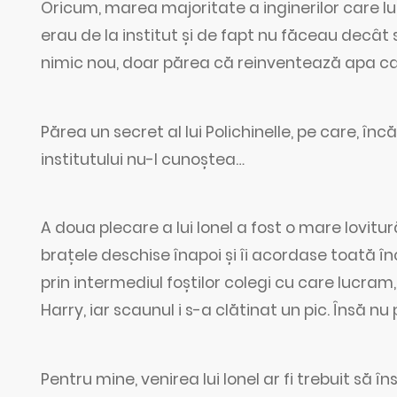
Oricum, marea majoritate a inginerilor care lu
erau de la institut și de fapt nu făceau decât
nimic nou, doar părea că reinventează apa ca
Părea un secret al lui Polichinelle, pe care, în
institutului nu-l cunoștea…
A doua plecare a lui Ionel a fost o mare lovitur
brațele deschise înapoi și îi acordase toată înc
prin intermediul foștilor colegi cu care lucra
Harry, iar scaunul i s-a clătinat un pic. Însă n
Pentru mine, venirea lui Ionel ar fi trebuit să 