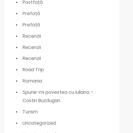
Postfață
Prefață
Prefață
Recenzii
Recenzii
Recenzii
Road Trip
Romania
Spune-mi povestea cu Iuliana –
Costin Buzdugan
Turism
Uncategorized