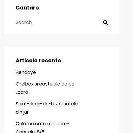
Cautare
Articole recente
Hendaye
Grelbex și castelele de pe
Loara
Saint-Jean-de-Luz și satele
din jur
Călători către nicăieri –
Capitolul 8/5