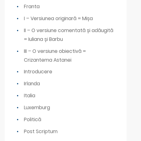
Franta
I – Versiunea originară = Mișa
II – O versiune comentată și adăugită
= Iuliana și Barbu
III – O versiune obiectivă =
Crizantema Astanei
Introducere
Irlanda
Italia
Luxemburg
Politică
Post Scriptum