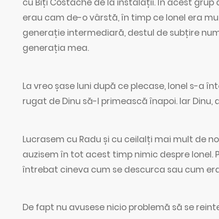
cu Biți Costache de la instalații. În acest grup
erau cam de-o vârstă, în timp ce Ionel era mul
generație intermediară, destul de subțire num
generația mea.
La vreo șase luni după ce plecase, Ionel s-a înt
rugat de Dinu să-l primească înapoi. Iar Dinu, d
Lucrasem cu Radu și cu ceilalți mai mult de no
auzisem în tot acest timp nimic despre Ionel.
întrebat cineva cum se descurca sau cum era p
De fapt nu avusese nicio problemă să se reinteg