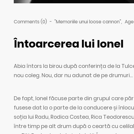
Comments (0)
-
"Memoriile unui loose cannon"
,
Agea
Întoarcerea lui Ionel
Abia întors la birou după conferința de la Tul
nou coleg. Nou, dar nu adunat de pe drumuri…
De fapt, Ionel făcuse parte din grupul care pă
fusese dat la o parte de la conducere și înloc
soția lui Radu, Rodica Costea, Rica Teodorescu 
între timp pe alt drum după o ceartă cu celil