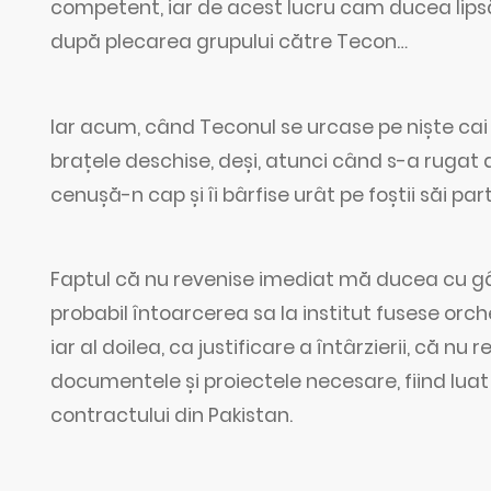
competent, iar de acest lucru cam ducea lipsă
după plecarea grupului către Tecon…
Iar acum, când Teconul se urcase pe niște cai m
brațele deschise, deși, atunci când s-a rugat d
cenușă-n cap și îi bârfise urât pe foștii săi par
Faptul că nu revenise imediat mă ducea cu gâ
probabil întoarcerea sa la institut fusese orch
iar al doilea, ca justificare a întârzierii, că 
documentele și proiectele necesare, fiind lua
contractului din Pakistan.