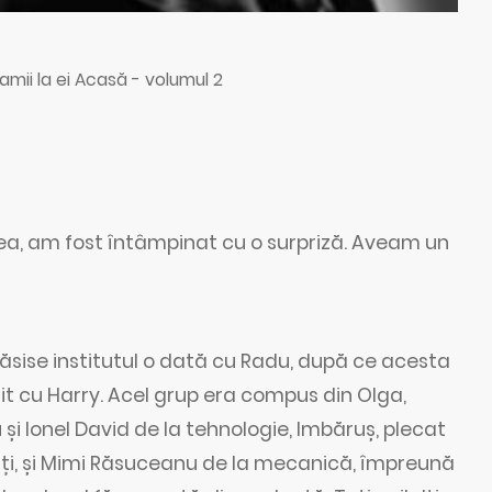
mii la ei Acasă - volumul 2
cea, am fost întâmpinat cu o surpriză. Aveam un
răsise institutul o dată cu Radu, după ce acesta
uit cu Harry. Acel grup era compus din Olga,
și Ionel David de la tehnologie, Imbăruș, plecat
alți, și Mimi Răsuceanu de la mecanică, împreună