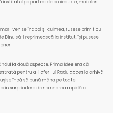
 institutul pe partea de proiectare, mai ales
ari, venise înapoi și, culmea, fusese primit cu
e Dinu să-l reprimească la institut, își pusese
teneri.
ndul la două aspecte. Prima idee era că
estrată pentru a-i oferi lui Radu acces la arhivă,
nu reușise încă să pună mâna pe toate
t prin surprindere de semnarea rapidă a