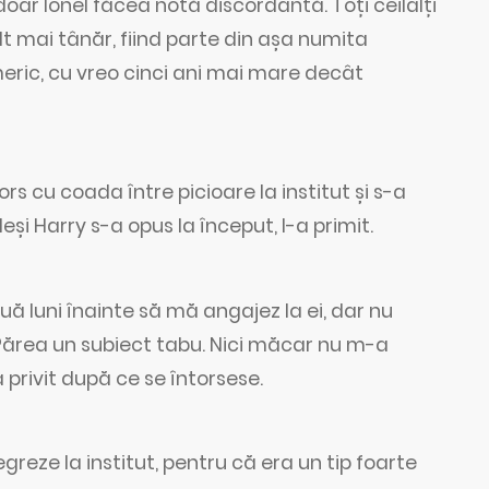
 doar Ionel făcea notă discordantă. Toți ceilalți
t mai tânăr, fiind parte din așa numita
eric, cu vreo cinci ani mai mare decât
ors cu coada între picioare la institut și s-a
eși Harry s-a opus la început, l-a primit.
uă luni înainte să mă angajez la ei, dar nu
 Părea un subiect tabu. Nici măcar nu m-a
rivit după ce se întorsese.
reze la institut, pentru că era un tip foarte