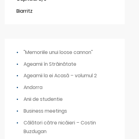
Biarritz
"Memoriile unui loose cannon"
Ageamii în Străinătate
Ageamii la ei Acasă – volumul 2
Andorra
Anii de studentie
Business meetings
Călători către nicăieri – Costin
Buzdugan