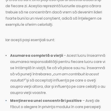
de fiecare zi. Aceștia reprezintă lucrurile asupra cărora
trebuie să ne concentrăm dacă vrem să devenim lideri
foarte buni la un nivel conștient, adică să înțelegem ce
exemplu le oferim celorlalți.
Iar acești pași esențiali sunt:
Asumarea completă a vieții
– Acest lucru înseamnă
asumarea responsabilității pentru fiecare lucru care vi
se întâmplă în viață, fie că vă place sau nu. Înseamnă
să vă puneți întrebarea
„cum am contribuit la acest
rezultat?”
și să acceptați influența pe care o aveți
asupra vieții altora, dar și influența pe care ceilalți o au
asupra vieții voastre.
Menținerea unei concentrări pozitive
– Aveți de
făcut o alegere în privința modului în care percepeți