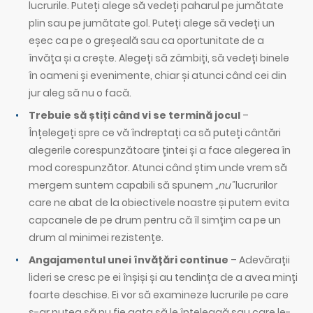
lucrurile. Puteți alege să vedeți paharul pe jumătate
plin sau pe jumătate gol. Puteți alege să vedeți un
eșec ca pe o greșeală sau ca oportunitate de a
învăța și a crește. Alegeți să zâmbiți, să vedeți binele
în oameni și evenimente, chiar și atunci când cei din
jur aleg să nu o facă.
Trebuie să știți când vi se termină jocul
–
Înțelegeți spre ce vă îndreptați ca să puteți cântări
alegerile corespunzătoare țintei și a face alegerea în
mod corespunzător. Atunci când știm unde vrem să
mergem suntem capabili să spunem
„nu”
lucrurilor
care ne abat de la obiectivele noastre și putem evita
capcanele de pe drum pentru că îl simțim ca pe un
drum al minimei rezistențe.
Angajamentul unei învățări continue
– Adevărații
lideri se cresc pe ei înșiși și au tendința de a avea minți
foarte deschise. Ei vor să examineze lucrurile pe care
s-ar putea să nu fie gata să le înțeleagă sau care le-