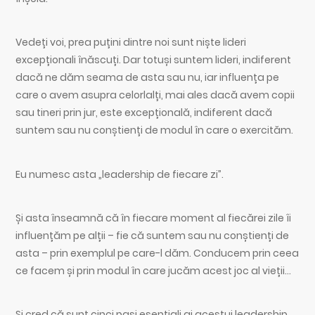
Vedeți voi, prea puțini dintre noi sunt niște lideri
excepționali înăscuți. Dar totuși suntem lideri, indiferent
dacă ne dăm seama de asta sau nu, iar influența pe
care o avem asupra celorlalți, mai ales dacă avem copii
sau tineri prin jur, este excepțională, indiferent dacă
suntem sau nu conștienți de modul în care o exercităm.
Eu numesc asta „leadership de fiecare zi”.
Și asta înseamnă că în fiecare moment al fiecărei zile îi
influențăm pe alții – fie că suntem sau nu conștienți de
asta – prin exemplul pe care-l dăm. Conducem prin ceea
ce facem și prin modul în care jucăm acest joc al vieții…
Și cred că sunt cinci pași esențiali ai acestui leadership