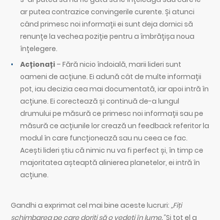
ar putea contrazice convingerile curente. Și atunci
când primesc noi informații ei sunt deja dornici să
renunțe la vechea poziție pentru a îmbrățișa noua
înțelegere.
Acționați
– Fără nicio îndoială, marii lideri sunt
oameni de acțiune. Ei adună cât de multe informații
pot, iau decizia cea mai documentată, iar apoi intră în
acțiune. Ei corectează și continuă de-a lungul
drumului pe măsură ce primesc noi informații sau pe
măsură ce acțiunile lor crează un feedback referitor la
modul în care funcționează sau nu ceea ce fac.
Acești lideri știu că nimic nu va fi perfect și, în timp ce
majoritatea așteaptă alinierea planetelor, ei intră în
acțiune.
Gandhi a exprimat cel mai bine aceste lucruri:
„Fiți
schimbarea pe care doriți să o vedeți în lume.”
Și tot el a