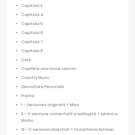
Capitolul 3
Capitolul 4
Capitolul 5
Capitolul 6
Capitolul 7
Capitolul 8
Carți
Copilăria unui loose cannon
Country Music
Dezvoltare Personală
Franta
I – Versiunea originară = Mișa
II – O versiune comentată și adăugită = Iuliana și
Barbu
III – O versiune obiectivă = Crizantema Astanei