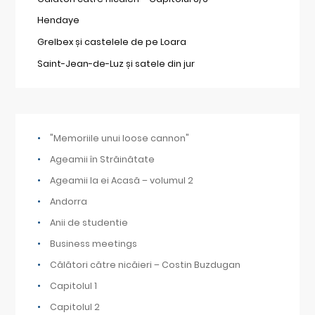
Hendaye
Grelbex și castelele de pe Loara
Saint-Jean-de-Luz și satele din jur
"Memoriile unui loose cannon"
Ageamii în Străinătate
Ageamii la ei Acasă – volumul 2
Andorra
Anii de studentie
Business meetings
Călători către nicăieri – Costin Buzdugan
Capitolul 1
Capitolul 2