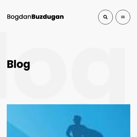
log
Blog