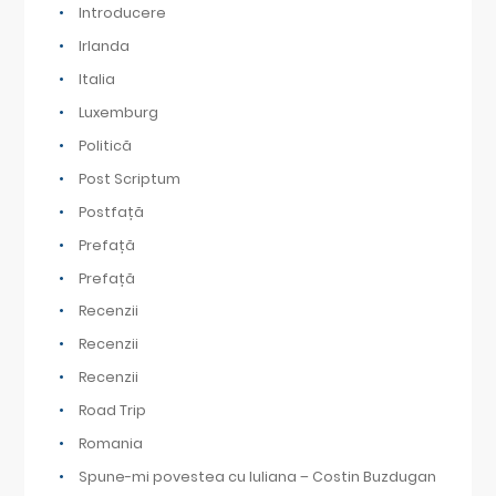
Introducere
Irlanda
Italia
Luxemburg
Politică
Post Scriptum
Postfață
Prefață
Prefață
Recenzii
Recenzii
Recenzii
Road Trip
Romania
Spune-mi povestea cu Iuliana – Costin Buzdugan