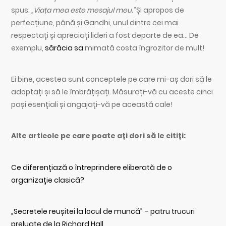
spus:
„Viața mea este mesajul meu.”
Și apropos de
perfecțiune, până și Gandhi, unul dintre cei mai
respectați și apreciați lideri a fost departe de ea… De
exemplu,
sărăcia sa
mimată costa îngrozitor de mult!
Ei bine, acestea sunt conceptele pe care mi-aș dori să le
adoptați și să le îmbrățișați. Măsurați-vă cu aceste cinci
pași esențiali și angajați-vă pe această cale!
Alte articole pe care poate ați dori să le citiți:
Ce diferențiază o întreprindere eliberată de o
organizație clasică?
„Secretele reușitei la locul de muncă” – patru trucuri
preluate de la Richard Hall