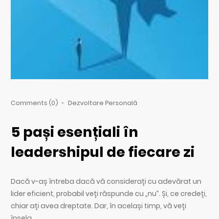
Comments (0)
-
Dezvoltare Personală
5 pași esențiali în
leadershipul de fiecare zi
Dacă v-aș întreba dacă vă considerați cu adevărat un
lider eficient, probabil veți răspunde cu „nu”. Și, ce credeți,
chiar ați avea dreptate. Dar, în același timp, vă veți
înșela.