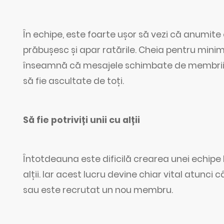
În echipe, este foarte ușor să vezi că anumite 
prăbușesc și apar ratările. Cheia pentru min
înseamnă că mesajele schimbate de membrii ec
să fie ascultate de toți.
Să fie potriviți unii cu alții
Întotdeauna este dificilă crearea unei echipe
alții. Iar acest lucru devine chiar vital atunci
sau este recrutat un nou membru.