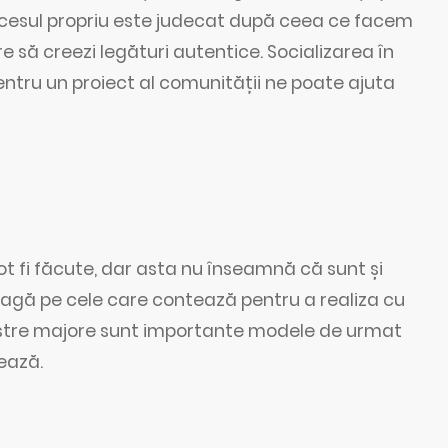
succesul propriu este judecat după ceea ce facem
re să creezi legături autentice. Socializarea în
ntru un proiect al comunității ne poate ajuta
ot fi făcute, dar asta nu înseamnă că sunt și
leagă pe cele care contează pentru a realiza cu
astre majore sunt importante modele de urmat
tează.