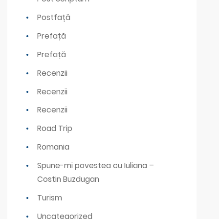
Postfață
Prefață
Prefață
Recenzii
Recenzii
Recenzii
Road Trip
Romania
Spune-mi povestea cu Iuliana –
Costin Buzdugan
Turism
Uncategorized