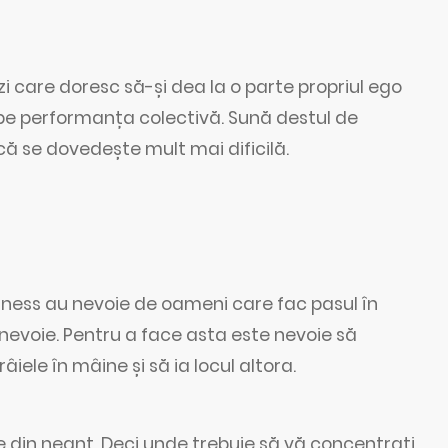
zi care doresc să-și dea la o parte propriul ego
pe performanța colectivă. Sună destul de
că se dovedește mult mai dificilă.
usiness au nevoie de oameni care fac pasul în
e nevoie. Pentru a face asta este nevoie să
âiele în mâine și să ia locul altora.
 din neant. Deci unde trebuie să vă concentrați