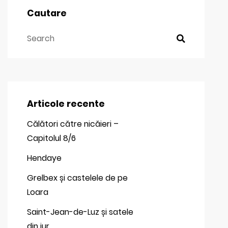
Cautare
Articole recente
Călători către nicăieri –
Capitolul 8/6
Hendaye
Grelbex și castelele de pe
Loara
Saint-Jean-de-Luz și satele
din jur