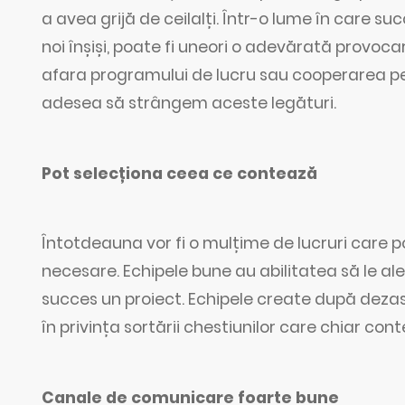
a avea grijă de ceilalți. Într-o lume în care 
noi înșiși, poate fi uneori o adevărată provoca
afara programului de lucru sau cooperarea pe
adesea să strângem aceste legături.
Pot selecționa ceea ce contează
Întotdeauna vor fi o mulțime de lucruri care p
necesare. Echipele bune au abilitatea să le a
succes un proiect. Echipele create după dez
în privința sortării chestiunilor care chiar con
Canale de comunicare foarte bune