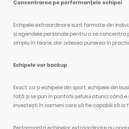
Concentrarea pe performanțele echipei
Echipele extraordinare sunt formate din indivi
și agendele personale pentru a se concentra 
simplu în teorie, dar adesea punerea în practi
Echipele vor backup
Exact ca și echipele din sport, echipele din b
față și se pun în pantofii șefului atunci când 
investești în oameni care să fie capabili să ia fr
Performanța echipelor extraordinare nu apare