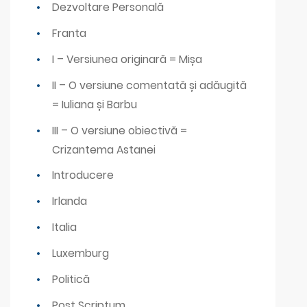
Dezvoltare Personală
Franta
I – Versiunea originară = Mișa
II – O versiune comentată și adăugită
= Iuliana și Barbu
III – O versiune obiectivă =
Crizantema Astanei
Introducere
Irlanda
Italia
Luxemburg
Politică
Post Scriptum