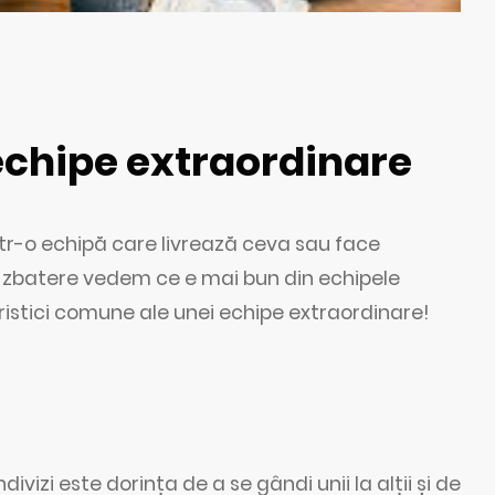
 echipe extraordinare
intr-o echipă care livrează ceva sau face
de zbatere vedem ce e mai bun din echipele
istici comune ale unei echipe extraordinare!
vizi este dorința de a se gândi unii la alții și de