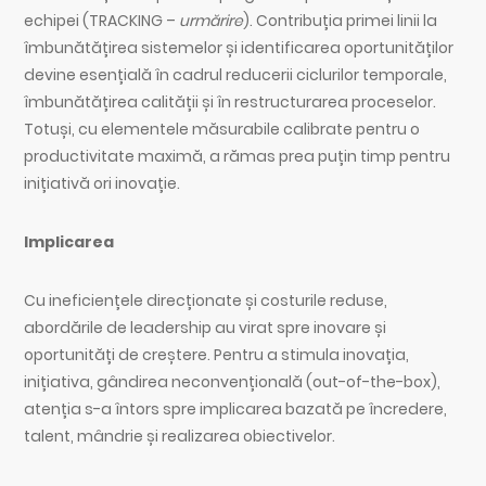
echipei (TRACKING –
urmărire
). Contribuția primei linii la
îmbunătățirea sistemelor și identificarea oportunităților
devine esențială în cadrul reducerii ciclurilor temporale,
îmbunătățirea calității și în restructurarea proceselor.
Totuși, cu elementele măsurabile calibrate pentru o
productivitate maximă, a rămas prea puțin timp pentru
inițiativă ori inovație.
Implicarea
Cu ineficiențele direcționate și costurile reduse,
abordările de leadership au virat spre inovare și
oportunități de creștere. Pentru a stimula inovația,
inițiativa, gândirea neconvențională (out-of-the-box),
atenția s-a întors spre implicarea bazată pe încredere,
talent, mândrie și realizarea obiectivelor.