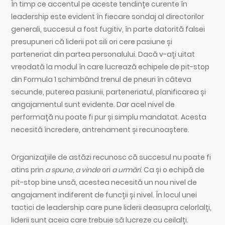
În timp ce accentul pe aceste tendințe curente în
leadership este evident în fiecare sondaj al directorilor
generali, succesul a fost fugitiv, în parte datorită falsei
presupuneri că liderii pot sili ori cere pasiune și
parteneriat din partea personalului. Dacă v-ați uitat
vreodată la modul în care lucrează echipele de pit-stop
din Formula 1 schimbând trenul de pneuri în câteva
secunde, puterea pasiunii, parteneriatul, planificarea și
angajamentul sunt evidente. Dar acel nivel de
performață nu poate fi pur și simplu mandatat. Acesta
necesită încredere, antrenament și recunoaștere.
Organizațiile de astăzi recunosc că succesul nu poate fi
atins prin
a spune, a vinde
ori
a urmări
. Ca și o echipă de
pit-stop bine unsă, acestea necesită un nou nivel de
angajament indiferent de funcții și nivel. În locul unei
tactici de leadership care pune liderii deasupra celorlalți,
liderii sunt aceia care trebuie să lucreze cu ceilalți.