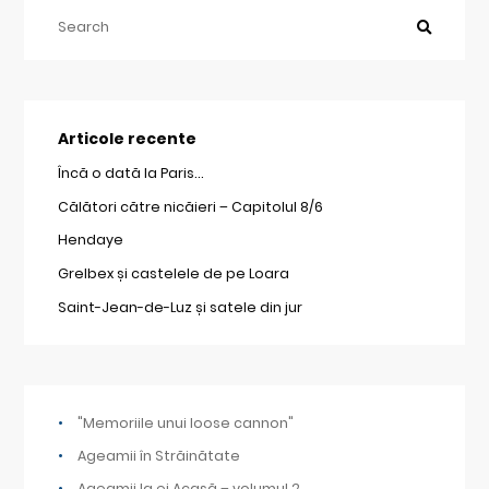
Articole recente
Încă o dată la Paris…
Călători către nicăieri – Capitolul 8/6
Hendaye
Grelbex și castelele de pe Loara
Saint-Jean-de-Luz și satele din jur
"Memoriile unui loose cannon"
Ageamii în Străinătate
Ageamii la ei Acasă – volumul 2