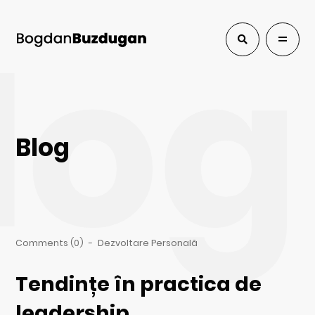
log
Blog
Comments (0)
-
Dezvoltare Personală
Tendințe în practica de
leadership