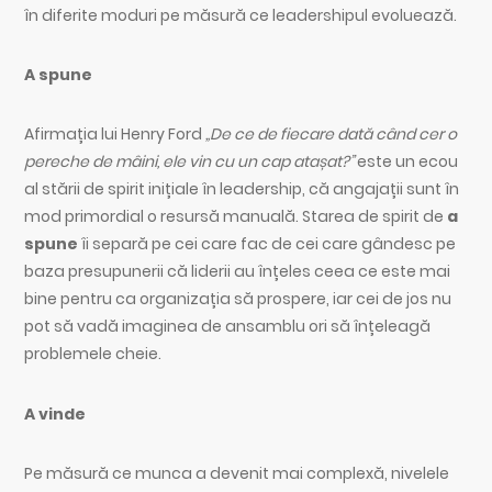
în diferite moduri pe măsură ce leadershipul evoluează.
A spune
Afirmația lui Henry Ford
„De ce de fiecare dată când cer o
pereche de mâini, ele vin cu un cap atașat?”
este un ecou
al stării de spirit inițiale în leadership, că angajații sunt în
mod primordial o resursă manuală. Starea de spirit de
a
spune
îi separă pe cei care fac de cei care gândesc pe
baza presupunerii că liderii au înțeles ceea ce este mai
bine pentru ca organizația să prospere, iar cei de jos nu
pot să vadă imaginea de ansamblu ori să înțeleagă
problemele cheie.
A vinde
Pe măsură ce munca a devenit mai complexă, nivelele