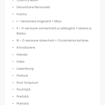
Country Music
Dezvoltare Personală
Franta
I – Versiunea originară = Mișa
II – O versiune comentată și adăugită = Iuliana și
Barbu
III – O versiune obiectivă = Crizantema Astanei
Introducere
Irlanda
Italia
Luxemburg
Politică
Post Scriptum
Postfață
Prefață
Prefață