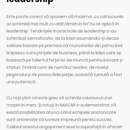
Este poate corect să spunem că maxima
„cu cât lucrurile
se schimbă mai mult, cu atât rămân la fel”
nu se aplică în
leadership. Tendințele în practicile de leadership s-au
schimbat semnificativ, de la lideri asumându-și decizii
solitare bazate pe premisa că muncitorilor din prima linie
le lipsesc cunoștințele de business, până la lideri care se
bazează pe talentul forței lor de muncă pentru inovare și
sfaturi. Ținând cont de numărul teoriilor, de nivelul
jargonului și de provocările pieței, această turnură a fost
una puternică.
Cu toții știm că este greu să schimbi cauciucul unei
mașini în mers. Și totuși în NASCAR s-a demonstrat că
există posibilitatea atunci când echipele sincronizate
sunt antrenate să lucreze împreună pentru succes.
Calibrul acestui angajament iese la suprafață în afaceri