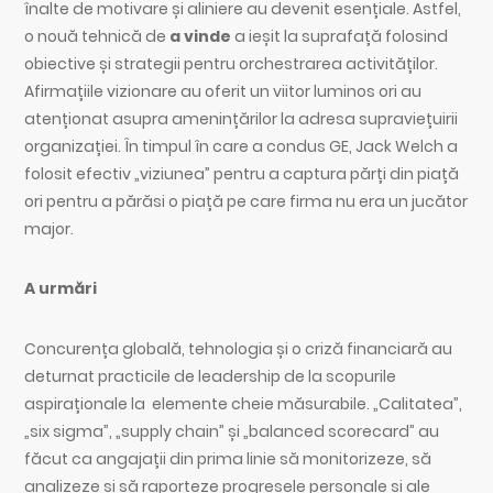
înalte de motivare și aliniere au devenit esențiale. Astfel,
o nouă tehnică de
a vinde
a ieșit la suprafață folosind
obiective și strategii pentru orchestrarea activităților.
Afirmațiile vizionare au oferit un viitor luminos ori au
atenționat asupra amenințărilor la adresa supraviețuirii
organizației. În timpul în care a condus GE, Jack Welch a
folosit efectiv „viziunea” pentru a captura părți din piață
ori pentru a părăsi o piață pe care firma nu era un jucător
major.
A urmări
Concurența globală, tehnologia și o criză financiară au
deturnat practicile de leadership de la scopurile
aspiraționale la elemente cheie măsurabile. „Calitatea”,
„six sigma”, „supply chain” și „balanced scorecard” au
făcut ca angajații din prima linie să monitorizeze, să
analizeze și să raporteze progresele personale și ale