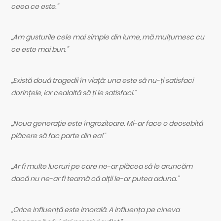
ceea ce este.”
„Am gusturile cele mai simple din lume, mă mulțumesc cu
ce este mai bun.”
„Există două tragedii în viață: una este să nu-ți satisfaci
dorințele, iar cealaltă să ți le satisfaci.”
„Noua generație este îngrozitoare. Mi-ar face o deosebită
plăcere să fac parte din ea!”
„Ar fi multe lucruri pe care ne-ar plăcea să le aruncăm
dacă nu ne-ar fi teamă că alții le-ar putea aduna.”
„Orice influență este imorală. A influența pe cineva