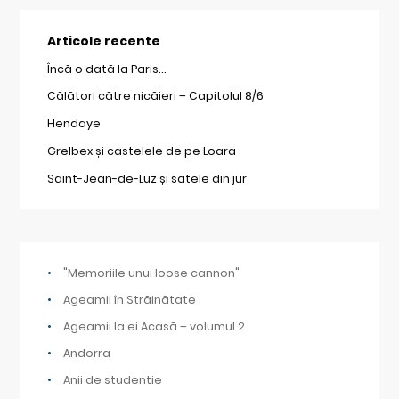
Articole recente
Încă o dată la Paris…
Călători către nicăieri – Capitolul 8/6
Hendaye
Grelbex și castelele de pe Loara
Saint-Jean-de-Luz și satele din jur
"Memoriile unui loose cannon"
Ageamii în Străinătate
Ageamii la ei Acasă – volumul 2
Andorra
Anii de studentie