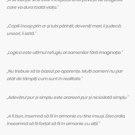
care va dura toată viața.”
„Copiii încep prin a-și iubi părinții; deveniți mari, îi judecă;
uneori, îi iartă.”
„Logica este ultimul refugiu al oamenilor fără imaginație.”
„Nu trebuie să te bazezi pe aparențe. Mulți oameni nu par
atât de tâmpiți cum sunt în realitate.”
„Adevărul pur și simplu este arareori pur și niciodată simplu.”
„A fi bun, însemnă să fii în armonie cu tine însuși. Discordia,
înseamnă să fii forțat să fii în armonie cu alții.”