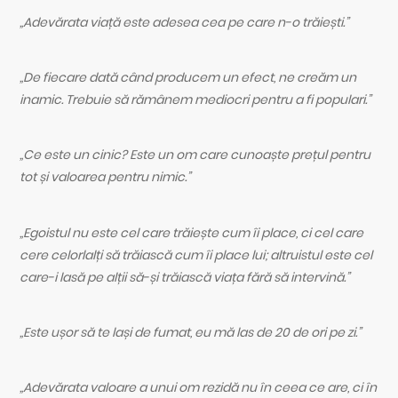
„Adevărata viață este adesea cea pe care n-o trăiești.”
„De fiecare dată când producem un efect, ne creăm un
inamic. Trebuie să rămânem mediocri pentru a fi populari.”
„Ce este un cinic? Este un om care cunoaște prețul pentru
tot și valoarea pentru nimic.”
„Egoistul nu este cel care trăiește cum îi place, ci cel care
cere celorlalți să trăiască cum îi place lui; altruistul este cel
care-i lasă pe alții să-și trăiască viața fără să intervină.”
„Este ușor să te lași de fumat, eu mă las de 20 de ori pe zi.”
„Adevărata valoare a unui om rezidă nu în ceea ce are, ci în