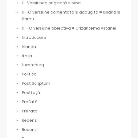
I – Versiunea originară = Mișa
II – O versiune comentată și adăugită = Iuliana și
Barbu
III – O versiune obiectivă = Crizantema Astanei
Introducere
Irlanda
Italia
Luxemburg
Politică
Post Scriptum
Postfață
Prefață
Prefață
Recenzii
Recenzii