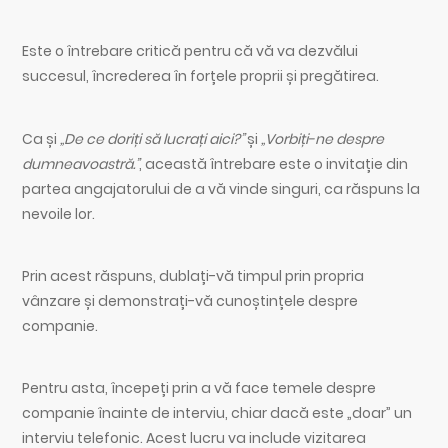
Este o întrebare critică pentru că vă va dezvălui
succesul, încrederea în forțele proprii și pregătirea.
Ca și
„De ce doriți să lucrați aici?”
și
„Vorbiți-ne despre
dumneavoastră.”
, această întrebare este o invitație din
partea angajatorului de a vă vinde singuri, ca răspuns la
nevoile lor.
Prin acest răspuns, dublați-vă timpul prin propria
vânzare și demonstrați-vă cunoștințele despre
companie.
Pentru asta, începeți prin a vă face temele despre
companie înainte de interviu, chiar dacă este „doar” un
interviu telefonic. Acest lucru va include vizitarea