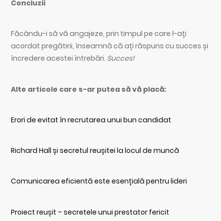
Concluzii
Făcându-i să vă angajeze, prin timpul pe care l-ați
acordat pregătirii, înseamnă că ați răspuns cu succes și
încredere acestei întrebări.
Succes!
Alte articole care s-ar putea să vă placă:
Erori de evitat în recrutarea unui bun candidat
Richard Hall și secretul reușitei la locul de muncă
Comunicarea eficientă este esențială pentru lideri
Proiect reușit – secretele unui prestator fericit