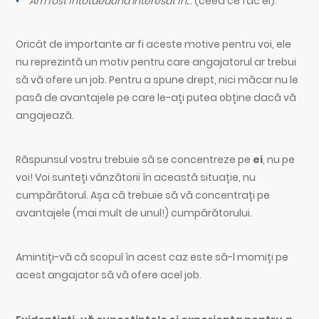
Am fost întotdeauna interesat în.
.. (ceea ce fac ei).
Oricât de importante ar fi aceste motive pentru voi, ele
nu reprezintă un motiv pentru care angajatorul ar trebui
să vă ofere un job. Pentru a spune drept, nici măcar nu le
pasă de avantajele pe care le-ați putea obține dacă vă
angajează.
Răspunsul vostru trebuie să se concentreze pe
ei
, nu pe
voi! Voi sunteți vânzătorii în această situație, nu
cumpărătorul. Așa că trebuie să vă concentrați pe
avantajele (mai mult de unul!) cumpărătorului.
Amintiți-vă că scopul în acest caz este să-l momiți pe
acest angajator să vă ofere acel job.