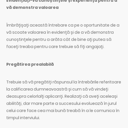
Evidențiați-vă cunoștințele și experiența pentru a
vă demonstra valoarea
Îmbrățișați această întrebare ca pe o oportunitate de a
vă scoate valoarea în evidență și de a vă demonstra
cunoștințele pentru a arăta cât de bine ați putea să
faceți treaba pentru care trebuie să fiți angajați.
Pregătirea prealabilă
Trebuie să vă pregătiți răspunsul la întrebările referitoare
la calificarea dumneavoastră și cum să vă vindeți
deasupra celorlalți aplicanți. Realizați că aveți aceleași
abilități, dar mare parte a succesului evoluează în jurul
celui care face cea mai bună treabă în a le comunica în
timpul interviului.