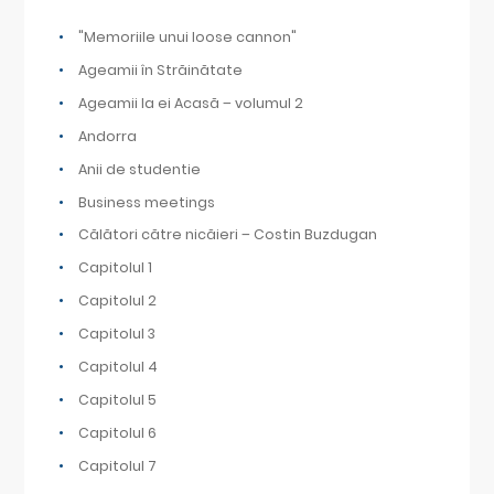
"Memoriile unui loose cannon"
Ageamii în Străinătate
Ageamii la ei Acasă – volumul 2
Andorra
Anii de studentie
Business meetings
Călători către nicăieri – Costin Buzdugan
Capitolul 1
Capitolul 2
Capitolul 3
Capitolul 4
Capitolul 5
Capitolul 6
Capitolul 7