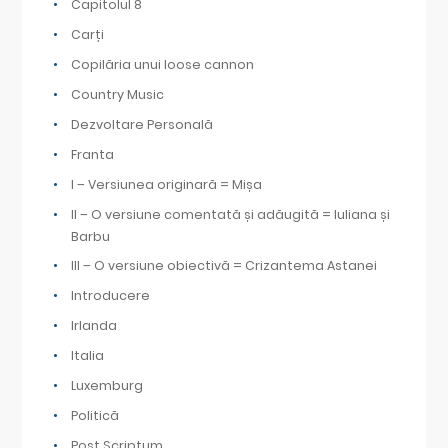
Capitolul 8
Carți
Copilăria unui loose cannon
Country Music
Dezvoltare Personală
Franta
I – Versiunea originară = Mișa
II – O versiune comentată și adăugită = Iuliana și
Barbu
III – O versiune obiectivă = Crizantema Astanei
Introducere
Irlanda
Italia
Luxemburg
Politică
Post Scriptum