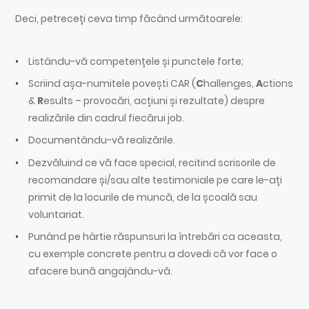
Deci, petreceți ceva timp făcând următoarele:
Listându-vă competențele și punctele forte;
Scriind așa-numitele povești CAR (
C
hallenges,
A
ctions
&
R
esults – provocări, acțiuni și rezultate) despre
realizările din cadrul fiecărui job.
Documentându-vă realizările.
Dezvăluind ce vă face special, recitind scrisorile de
recomandare și/sau alte testimoniale pe care le-ați
primit de la locurile de muncă, de la școală sau
voluntariat.
Punând pe hârtie răspunsuri la întrebări ca aceasta,
cu exemple concrete pentru a dovedi că vor face o
afacere bună angajându-vă.