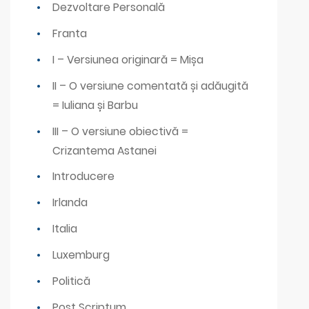
Dezvoltare Personală
Franta
I – Versiunea originară = Mișa
II – O versiune comentată și adăugită
= Iuliana și Barbu
III – O versiune obiectivă =
Crizantema Astanei
Introducere
Irlanda
Italia
Luxemburg
Politică
Post Scriptum