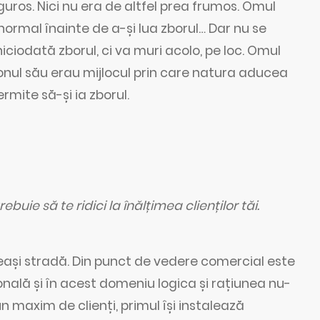
guros. Nici nu era de altfel prea frumos. Omul
normal înainte de a-și lua zborul… Dar nu se
niciodată zborul, ci va muri acolo, pe loc. Omul
coconul său erau mijlocul prin care natura aducea
permite să-și ia zborul.
ebuie să te ridici la înălțimea clienților tăi.
eeași stradă. Din punct de vedere comercial este
sonală și în acest domeniu logica și rațiunea nu-
 maxim de clienți, primul își instalează