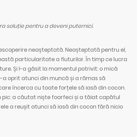
ra soluție pentru a deveni puternici.
descoperire neașteptată. Neașteptată pentru el,
stă particularitate a fluturilor. În timp ce lucra
ure. Și l-a găsit la momentul potrivit: o mică
-a oprit atunci din muncă și a rămas să
are încerca cu toate forțele să iasă din cocon.
pic: a căutat niște foarfeci și a tăiat capătul
rele a reușit atunci să iasă din cocon fără nicio