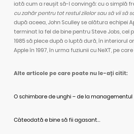
iată cum a reușit să-l convingă: cu o simplă fra
cu zahăr pentru tot restul zilelor sau să vii să
după aceea, John Sculley se alătura echipei A
terminat la fel de bine pentru Steve Jobs, cel p
1985 să plece după o luptă dură, în interiorul or
Apple în 1997, în urma fuziunii cu NeXT, pe car
Alte articole pe care poate nu le-ați citit:
O schimbare de unghi – de la managementul de
Câteodată e bine să fii agasant…