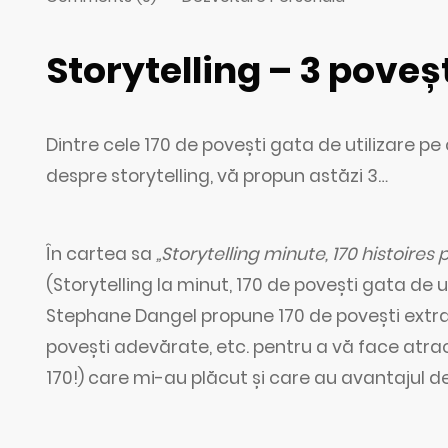
Storytelling – 3 poveșt
Dintre cele 170 de povești gata de utilizare p
despre storytelling, vă propun astăzi 3…
În cartea sa
„Storytelling minute, 170 histoires
(Storytelling la minut, 170 de povești gata de u
Stephane Dangel propune 170 de povești extras
povești adevărate, etc. pentru a vă face atract
170!) care mi-au plăcut și care au avantajul de 