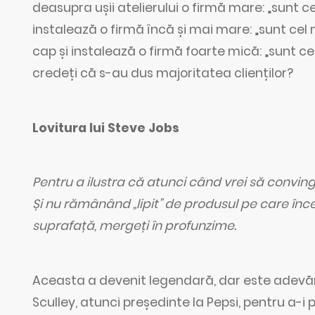
deasupra ușii atelierului o firmă mare: „sunt ce
instalează o firmă încă și mai mare: „sunt cel m
cap și instalează o firmă foarte mică: „sunt c
credeți că s-au dus majoritatea clienților?
Lovitura lui Steve Jobs
Pentru a ilustra că atunci când vrei să convingi
Și nu rămânând „lipit” de produsul pe care în
suprafață, mergeți în profunzime.
Aceasta a devenit legendară, dar este adevăra
Sculley, atunci președinte la Pepsi, pentru a-