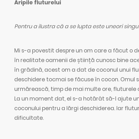
Aripile fluturelui
Pentru a ilustra că a se lupta este uneori singu
Mi s-a povestit despre un om care a făcut o 
în realitate oamenii de știință cunosc bine acea
în grădină, acest om a dat de coconul unui flut
deschidere tocmai se făcuse în cocon. Omul s
urmărească, timp de mai multe ore, fluturele c
La un moment dat, el s-a hotărât să-l ajute un 
coconului pentru a lărgi deschiderea. Iar flutu
dificultate.