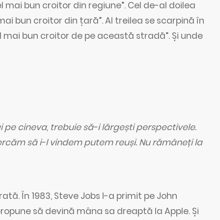
l mai bun croitor din regiune”. Cel de-al doilea
ai bun croitor din țară”. Al treilea se scarpină în
el mai bun croitor de pe această stradă”. Și unde
 pe cineva, trebuie să-i lărgești perspectivele.
cercăm să i-l vindem putem reuși. Nu rămâneți la
tă. În 1983, Steve Jobs l-a primit pe John
i propune să devină mâna sa dreaptă la Apple. Și