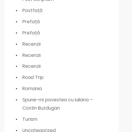
Postfață
Prefață
Prefață
Recenzii
Recenzii
Recenzii
Road Trip
Romania
Spune-mi povestea cu Iuliana –
Costin Buzdugan
Turism
Uncategorized