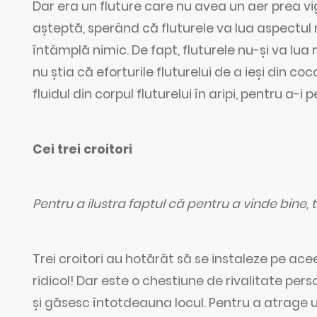
Dar era un fluture care nu avea un aer prea vi
așteptă, sperând că fluturele va lua aspectul 
întâmplă nimic. De fapt, fluturele nu-și va lua 
nu știa că eforturile fluturelui de a ieși din 
fluidul din corpul fluturelui în aripi, pentru a-i 
Cei trei croitori
Pentru a ilustra faptul că pentru a vinde bine, tr
Trei croitori au hotărât să se instaleze pe ac
ridicol! Dar este o chestiune de rivalitate per
și găsesc întotdeauna locul. Pentru a atrage un