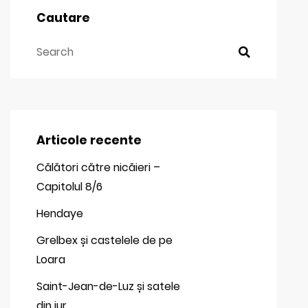
Cautare
Articole recente
Călători către nicăieri –
Capitolul 8/6
Hendaye
Grelbex și castelele de pe
Loara
Saint-Jean-de-Luz și satele
din jur