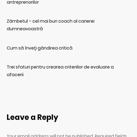
antreprenorilor
Zâmbetul – cel mai bun coach al carierei
dumneavoastră
Cum să înveți gândirea critică
Trei sfaturi pentru crearea criteriilor de evaluare a
afacerii
Leave a Reply
Your email address will not be published. Required fields