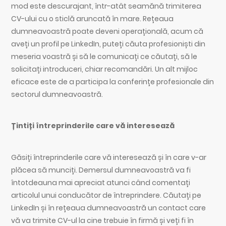
mod este descurajant, într-atât seamănă trimiterea
CV-ului cu o sticlă aruncată în mare. Rețeaua
dumneavoastră poate deveni operațională, acum că
aveți un profil pe LinkedIn, puteți căuta profesioniști din
meseria voastră și să le comunicați ce căutați, să le
solicitați introduceri, chiar recomandări. Un alt mijloc
eficace este de a participa la conferințe profesionale din
sectorul dumneavoastră.
Țintiți întreprinderile care vă interesează
Găsiți întreprinderile care vă interesează și în care v-ar
plăcea să munciți. Demersul dumneavoastră va fi
întotdeauna mai apreciat atunci când comentați
articolul unui conducător de întreprindere. Căutați pe
LinkedIn și în rețeaua dumneavoastră un contact care
vă va trimite CV-ul la cine trebuie în firmă și veți fi în