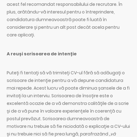
acest fel recomandat responsabilului de recrutare. În
plus, arătându-vă interesul pentru o întreprindere,
candidatura dumneavoastră poate fi luată în
considerare și pentru un alt post decât acela pentru
care aplicați.
A reuși scrisoarea de intenție
Puteți fi tentați să vă trimiteți CV-ul fără să adăugați o
scrisoare de intenție pentru a vă depune candidatura
mai repede. Acest lucru vă poate diminua șansele de a fi
invitați la un interviu. Scrisoarea de însoțire este o
excelentă ocazie de a vă demonstra calitățile de a scrie
și de a vă pune în valoare experiențele în coerență cu
postul prevăzut. Scrisoarea dumneavoastră de
motivare nu trebuie să fie niciodată o explicație a CV-ului
și nu trebuie nici să fie prea lungă, parafrazând
„vă