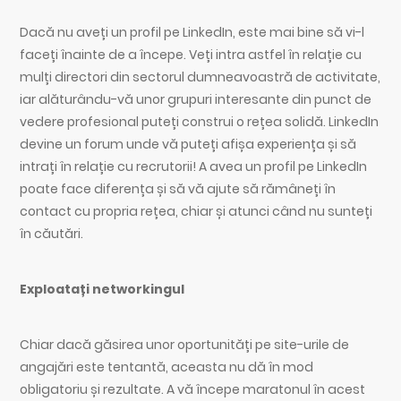
Dacă nu aveți un profil pe LinkedIn, este mai bine să vi-l
faceți înainte de a începe. Veți intra astfel în relație cu
mulți directori din sectorul dumneavoastră de activitate,
iar alăturându-vă unor grupuri interesante din punct de
vedere profesional puteți construi o rețea solidă. LinkedIn
devine un forum unde vă puteți afișa experiența și să
intrați în relație cu recrutorii! A avea un profil pe LinkedIn
poate face diferența și să vă ajute să rămâneți în
contact cu propria rețea, chiar și atunci când nu sunteți
în căutări.
Exploatați networkingul
Chiar dacă găsirea unor oportunități pe site-urile de
angajări este tentantă, aceasta nu dă în mod
obligatoriu și rezultate. A vă începe maratonul în acest