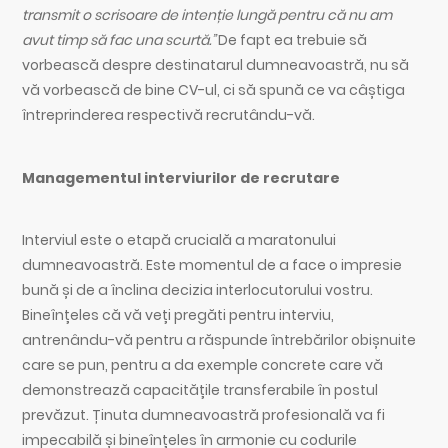
transmit o scrisoare de intenție lungă pentru că nu am
avut timp să fac una scurtă.”
De fapt ea trebuie să
vorbească despre destinatarul dumneavoastră, nu să
vă vorbească de bine CV-ul, ci să spună ce va câștiga
întreprinderea respectivă recrutându-vă.
Managementul interviurilor de recrutare
Interviul este o etapă crucială a maratonului
dumneavoastră. Este momentul de a face o impresie
bună și de a înclina decizia interlocutorului vostru.
Bineînțeles că vă veți pregăti pentru interviu,
antrenându-vă pentru a răspunde întrebărilor obișnuite
care se pun, pentru a da exemple concrete care vă
demonstrează capacitățile transferabile în postul
prevăzut. Ținuta dumneavoastră profesională va fi
impecabilă și bineînțeles în armonie cu codurile