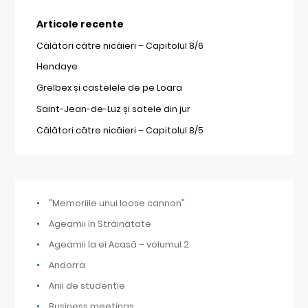
Articole recente
Călători către nicăieri – Capitolul 8/6
Hendaye
Grelbex și castelele de pe Loara
Saint-Jean-de-Luz și satele din jur
Călători către nicăieri – Capitolul 8/5
"Memoriile unui loose cannon"
Ageamii în Străinătate
Ageamii la ei Acasă – volumul 2
Andorra
Anii de studentie
Business meetings