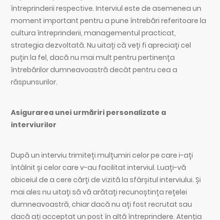
întreprinderii respective. Interviul este de asemenea un
moment important pentru a pune întrebări referitoare la
cultura întreprinderii, managementul practicat,
strategia dezvoltată. Nu uitați că veți fi apreciați cel
puțin la fel, dacă nu mai mult pentru pertinența
întrebărilor dumneavoastră decât pentru cea a
răspunsurilor.
Asigurarea unei urmăriri personalizate a
interviurilor
După un interviu trimiteți mulțumiri celor pe care i-ați
întâlnit și celor care v-au facilitat interviul. Luați-vă
obiceiul de a cere cărți de vizită la sfârșitul interviului. Și
mai ales nu uitați să vă arătați recunoștința rețelei
dumneavoastră, chiar dacă nu ați fost recrutat sau
dacă ați acceptat un post în altă întreprindere. Atenția