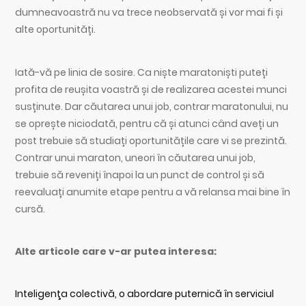
dumneavoastră nu va trece neobservată și vor mai fi și
alte oportunități.
Iată-vă pe linia de sosire. Ca niște maratoniști puteți
profita de reușita voastră și de realizarea acestei munci
susținute. Dar căutarea unui job, contrar maratonului, nu
se oprește niciodată, pentru că și atunci când aveți un
post trebuie să studiați oportunitățile care vi se prezintă.
Contrar unui maraton, uneori în căutarea unui job,
trebuie să reveniți înapoi la un punct de control și să
reevaluați anumite etape pentru a vă relansa mai bine în
cursă.
Alte articole care v-ar putea interesa:
Inteligenţa colectivă, o abordare puternică în serviciul