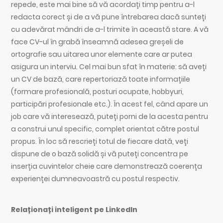
repede, este mai bine să vă acordați timp pentru a-l
redacta corect și de a vă pune întrebarea dacă sunteți
cu adevărat mândri de a-l trimite în această stare. A vă
face CV-ul în grabă înseamnă adesea greșeli de
ortografie sau uitarea unor elemente care ar putea
asigura un interviu. Cel mai bun sfat în materie: să aveți
un CV de bază, care repertoriază toate informațiile
(formare profesională, posturi ocupate, hobbyuri,
participări profesionale etc.). În acest fel, când apare un
job care vă interesează, puteți porni de la acesta pentru
a construi unul specific, complet orientat către postul
propus. În loc să rescrieți totul de fiecare dată, veți
dispune de o bază solidă și vă puteți concentra pe
inserția cuvintelor cheie care demonstrează coerența
experienței dumneavoastră cu postul respectiv.
Relaționați inteligent pe LinkedIn