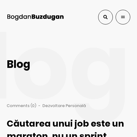
log
Blog
Comments (0)
-
Dezvoltare Personală
Căutarea unui job este un
maraton, nu un sprint