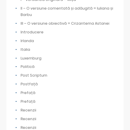
II – O versiune comentată și adăugită = Iuliana și
Barbu
III – O versiune obiectivă = Crizantema Astanei
Introducere
Irlanda
Italia
Luxemburg
Politică
Post Scriptum
Postfață
Prefață
Prefață
Recenzii
Recenzii
Recenzii