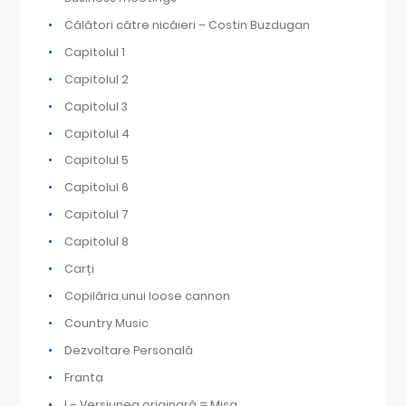
Călători către nicăieri – Costin Buzdugan
Capitolul 1
Capitolul 2
Capitolul 3
Capitolul 4
Capitolul 5
Capitolul 6
Capitolul 7
Capitolul 8
Carți
Copilăria unui loose cannon
Country Music
Dezvoltare Personală
Franta
I – Versiunea originară = Mișa