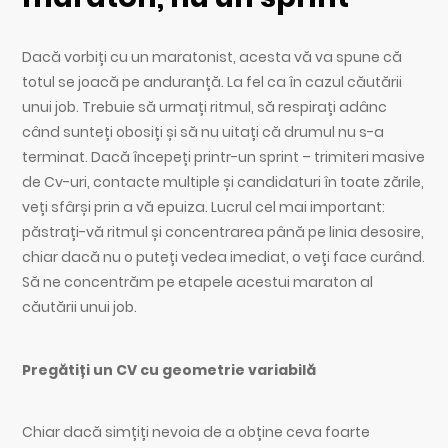
Dacă vorbiți cu un maratonist, acesta vă va spune că
totul se joacă pe anduranță. La fel ca în cazul căutării
unui job. Trebuie să urmați ritmul, să respirați adânc
când sunteți obosiți și să nu uitați că drumul nu s-a
terminat. Dacă începeți printr-un sprint – trimiteri masive
de Cv-uri, contacte multiple și candidaturi în toate zările,
veți sfârși prin a vă epuiza. Lucrul cel mai important:
păstrați-vă ritmul și concentrarea până pe linia desosire,
chiar dacă nu o puteți vedea imediat, o veți face curând.
Să ne concentrăm pe etapele acestui maraton al
căutării unui job.
Pregătiți un CV cu geometrie variabilă
Chiar dacă simțiți nevoia de a obține ceva foarte