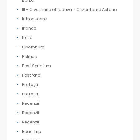
Barbu
III – O versiune obiectivă = Crizantema Astanei
Introducere
Irlanda
Italia
Luxemburg
Politică
Post Scriptum
Postfață
Prefață
Prefață
Recenzii
Recenzii
Recenzii
Road Trip