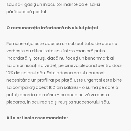
sau să-i găsiți un înlocuitor înainte ca el să-și
părăsească postul.
O remunerație inferioară nivelului pieței
Remunerația este adesea un subiect tabu de care se
vorbește cu dificultate sau într-o manieră puțin
încordată. Și totuși, dacă nu faceți un benchmark al
salariilor riscați să vedeți pe cineva plecând pentru doar
10% din salariul său. Este adesea cazul unui post
necesitând un profil rar pe piață. Este urgent și este bine
să comparați acest 10% din salariu – o sumă pe care o
puteți acorda ca mărire – cu ceea ce vă va costa
plecarea, înlocuirea sa și reușita succesorului său.
Alte articole recomandate: