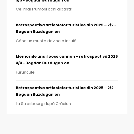
on
3/3 - Bogdan Buzdugan
Cei mai frumoși ochi albaștri!
Retrospectiva articolelor turistice din 2025 – 2/2 -
on
Bogdan Buzdugan
Când un munte devine o insulă
Memoriile unui loose cannon – retrospectivă 2025
on
3/3 - Bogdan Buzdugan
Furuncule
Retrospectiva articolelor turistice din 2025 – 2/2 -
on
Bogdan Buzdugan
La Strasbourg după Crăciun