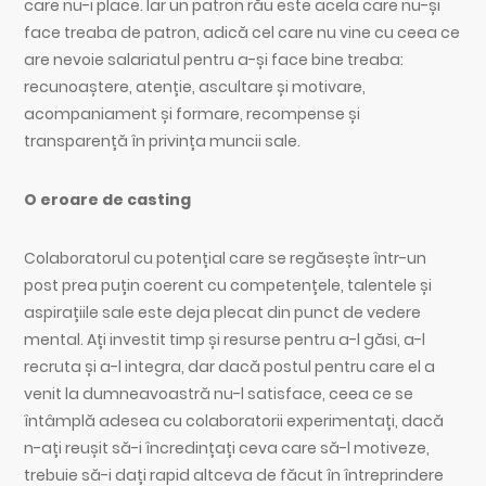
care nu-i place. Iar un patron rău este acela care nu-și
face treaba de patron, adică cel care nu vine cu ceea ce
are nevoie salariatul pentru a-și face bine treaba:
recunoaștere, atenție, ascultare și motivare,
acompaniament și formare, recompense și
transparență în privința muncii sale.
O eroare de casting
Colaboratorul cu potențial care se regăsește într-un
post prea puțin coerent cu competențele, talentele și
aspirațiile sale este deja plecat din punct de vedere
mental. Ați investit timp și resurse pentru a-l găsi, a-l
recruta și a-l integra, dar dacă postul pentru care el a
venit la dumneavoastră nu-l satisface, ceea ce se
întâmplă adesea cu colaboratorii experimentați, dacă
n-ați reușit să-i încredințați ceva care să-l motiveze,
trebuie să-i dați rapid altceva de făcut în întreprindere