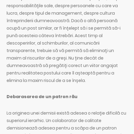
responsabilitățile sale, despre persoanele cu care va
lucra, despre tipul de management, despre cultura
întreprinderii dumneavoastră. Dacă o altă persoană
ocupă un post similar, ar fi înțelept să i se permită să-i
pună acesteia câteva întrebări. Acest timp al
descoperirilor, al schimburilor, al comunicării
transparente, trebuie să vă permită să eliminați un
maxim al riscurilor de a greși. Nu ține decât de
dumneavoastră să pregătiți corect un viitor angajat
pentru realitatea postului care îl așteaptă pentru a
elimina la maxim riscul de a se înșela.
Debarasarea de un patron rău
La originea unei demisii există adesea o relație dificilă cu
superiorul ierarhic. Un colaborator de calitate
demisionează adesea pentru a scăpa de un patron