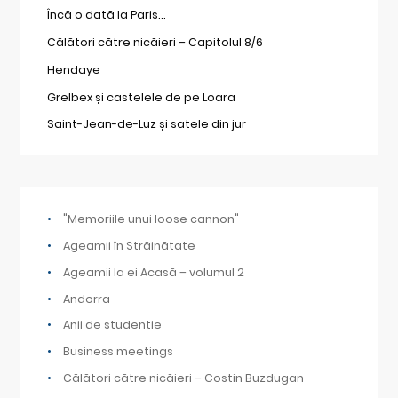
Încă o dată la Paris…
Călători către nicăieri – Capitolul 8/6
Hendaye
Grelbex și castelele de pe Loara
Saint-Jean-de-Luz și satele din jur
"Memoriile unui loose cannon"
Ageamii în Străinătate
Ageamii la ei Acasă – volumul 2
Andorra
Anii de studentie
Business meetings
Călători către nicăieri – Costin Buzdugan