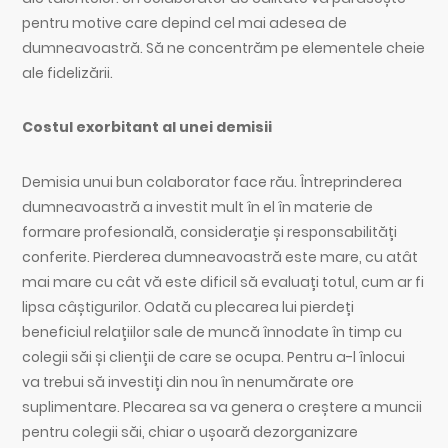
pentru motive care depind cel mai adesea de
dumneavoastră. Să ne concentrăm pe elementele cheie
ale fidelizării.
Costul exorbitant al unei demisii
Demisia unui bun colaborator face rău. Întreprinderea
dumneavoastră a investit mult în el în materie de
formare profesională, considerație și responsabilități
conferite. Pierderea dumneavoastră este mare, cu atât
mai mare cu cât vă este dificil să evaluați totul, cum ar fi
lipsa câștigurilor. Odată cu plecarea lui pierdeți
beneficiul relațiilor sale de muncă înnodate în timp cu
colegii săi și clienții de care se ocupa. Pentru a-l înlocui
va trebui să investiți din nou în nenumărate ore
suplimentare. Plecarea sa va genera o creștere a muncii
pentru colegii săi, chiar o ușoară dezorganizare