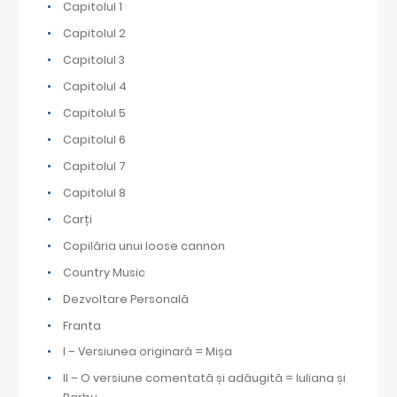
Capitolul 1
Capitolul 2
Capitolul 3
Capitolul 4
Capitolul 5
Capitolul 6
Capitolul 7
Capitolul 8
Carți
Copilăria unui loose cannon
Country Music
Dezvoltare Personală
Franta
I – Versiunea originară = Mișa
II – O versiune comentată și adăugită = Iuliana și