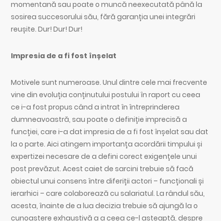
momentană sau poate o muncă neexecutată până la
sosirea succesorului său, fără garanția unei integrări
reușite. Dur! Dur! Dur!
Impresia de a fi fost înșelat
Motivele sunt numeroase. Unul dintre cele mai frecvente
vine din evoluția conținutului postului în raport cu ceea
ce i-a fost propus când a intrat în întreprinderea
dumneavoastră, sau poate o definiție imprecisă a
funcției, care i-a dat impresia de a fi fost înșelat sau dat
la o parte. Aici atingem importanța acordării timpului și
expertizei necesare de a defini corect exigențele unui
post prevăzut. Acest caiet de sarcini trebuie să facă
obiectul unui consens între diferiții actori – funcționali și
ierarhici – care colaborează cu salariatul. La rândul său,
acesta, înainte de a lua decizia trebuie să ajungă la o
cunoaștere exhaustivă a a ceea ce-l așteaptă, despre