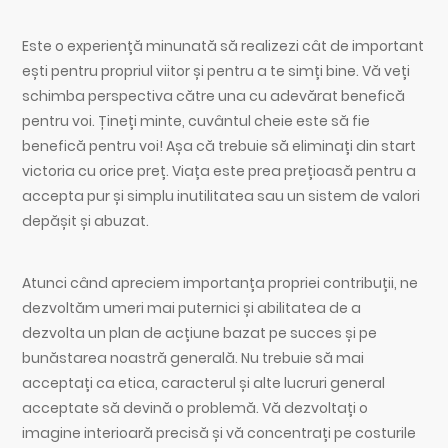
Este o experiență minunată să realizezi cât de important
ești pentru propriul viitor și pentru a te simți bine. Vă veți
schimba perspectiva către una cu adevărat benefică
pentru voi. Țineți minte, cuvântul cheie este să fie
benefică pentru voi! Așa că trebuie să eliminați din start
victoria cu orice preț. Viața este prea prețioasă pentru a
accepta pur și simplu inutilitatea sau un sistem de valori
depășit și abuzat.
Atunci când apreciem importanța propriei contribuții, ne
dezvoltăm umeri mai puternici și abilitatea de a
dezvolta un plan de acțiune bazat pe succes și pe
bunăstarea noastră generală. Nu trebuie să mai
acceptați ca etica, caracterul și alte lucruri general
acceptate să devină o problemă. Vă dezvoltați o
imagine interioară precisă și vă concentrați pe costurile