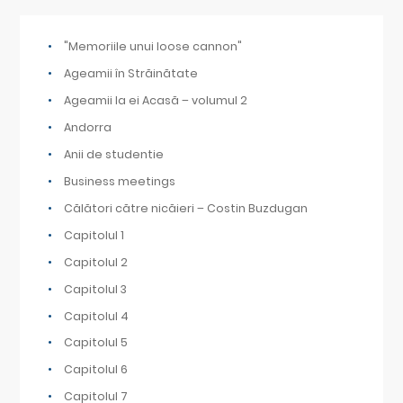
"Memoriile unui loose cannon"
Ageamii în Străinătate
Ageamii la ei Acasă – volumul 2
Andorra
Anii de studentie
Business meetings
Călători către nicăieri – Costin Buzdugan
Capitolul 1
Capitolul 2
Capitolul 3
Capitolul 4
Capitolul 5
Capitolul 6
Capitolul 7