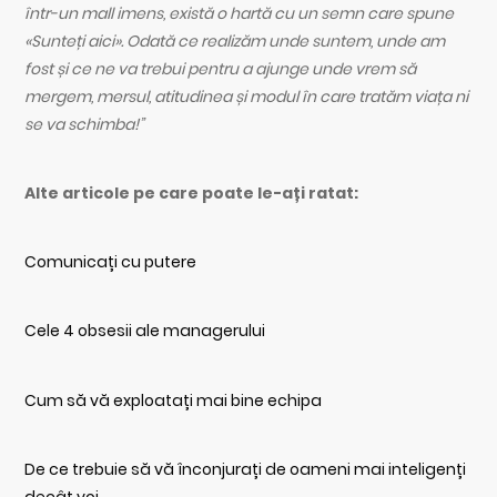
într-un mall imens, există o hartă cu un semn care spune
«Sunteți aici». Odată ce realizăm unde suntem, unde am
fost și ce ne va trebui pentru a ajunge unde vrem să
mergem, mersul, atitudinea și modul în care tratăm viața ni
se va schimba!”
Alte articole pe care poate le-ați ratat:
Comunicați cu putere
Cele 4 obsesii ale managerului
Cum să vă exploatați mai bine echipa
De ce trebuie să vă înconjurați de oameni mai inteligenți