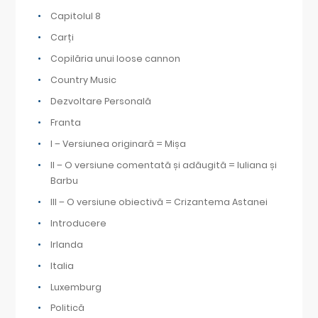
Capitolul 8
Carți
Copilăria unui loose cannon
Country Music
Dezvoltare Personală
Franta
I – Versiunea originară = Mișa
II – O versiune comentată și adăugită = Iuliana și
Barbu
III – O versiune obiectivă = Crizantema Astanei
Introducere
Irlanda
Italia
Luxemburg
Politică