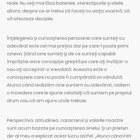
reale. Nu veți mai lăsa barierele, stereotipurile și ideile
altora, despre ce ar trebui să faceți cu viața voastră, să
vă afecteze deciziile.
Înțelegerea și cunoașterea persoanei care sunteți cu
adevărat este cel mai prețios dar pe care-l poate primi
cineva. Știind cine sunteți și de ce sunteți capabili
împrăștie orice concepție greșită pe care ați învățat-o
sau ați acceptat-o vreodată. Aceasta este o
cunoaștere care nu poate fi cumpărată ori vândută.
Atunci când realizăm cine suntem cu adevărat, radiem
o încredere care le spune celorlalți că suntem pe propriul
drum sau că am ajuns unde trebuie.
Perspectiva, atitudinea, caracterul și valorile noastre
sunt acum bazate pe cunoașterea sinelui. Și un prieten
de-al meu a explicat acest lucru astfel:
„Atunci când intri