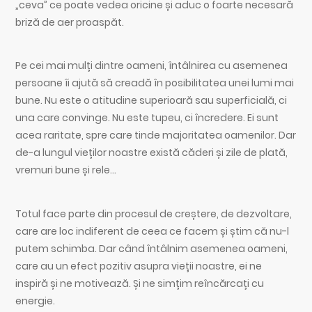
„ceva” ce poate vedea oricine și aduc o foarte necesară
briză de aer proaspăt.
Pe cei mai mulți dintre oameni, întâlnirea cu asemenea
persoane îi ajută să creadă în posibilitatea unei lumi mai
bune. Nu este o atitudine superioară sau superficială, ci
una care convinge. Nu este tupeu, ci încredere. Ei sunt
acea raritate, spre care tinde majoritatea oamenilor. Dar
de-a lungul vieților noastre există căderi și zile de plată,
vremuri bune și rele…
Totul face parte din procesul de creștere, de dezvoltare,
care are loc indiferent de ceea ce facem și știm că nu-l
putem schimba. Dar când întâlnim asemenea oameni,
care au un efect pozitiv asupra vieții noastre, ei ne
inspiră și ne motivează. Și ne simțim reîncărcați cu
energie.