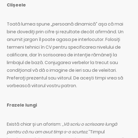
Clișeele
Toată lumea spune „persoană dinamică” așa că mai
bine dovediți prin cifre și rezultate decât afirmând. Un
anumit jargon îl poate agasa pe interlocutor. Folosiți
termeni tehnici în CV pentru specificarea nivelului de
calificare, dar în scrisoarea de intenție rămâneți la
limbajul de bază. Conjugarea verbelor la trecut sau
condițional vă dă o imagine de ieri sau de veleitari.
Preferați prezentul sau viitorul. De acești timpi vrea să
vorbească viitorul vostru patron.
Frazele lungi
Există chiar și un aforism:
„Vă scriu o scrisoare lungă
pentru că nu am avut timp s-o scurtez.”
Timpul