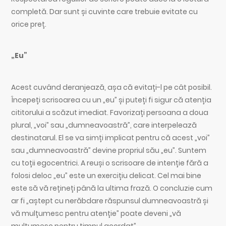
completă. Dar sunt și cuvinte care trebuie evitate cu
orice preț.
„Eu”
Acest cuvând deranjează, așa că evitați-l pe cât posibil.
Începeți scrisoarea cu un „eu” și puteți fi sigur că atenția
cititorului a scăzut imediat. Favorizați persoana a doua
plural, „voi” sau „dumneavoastră”, care interpelează
destinatarul. El se va simți implicat pentru că acest „voi”
sau „dumneavoastră” devine propriul său „eu”. Suntem
cu toții egocentrici. A reuși o scrisoare de intenție fără a
folosi deloc „eu” este un exercițiu delicat. Cel mai bine
este să vă rețineți până la ultima frază. O concluzie cum
ar fi „aștept cu nerăbdare răspunsul dumneavoastră și
vă mulțumesc pentru atenție” poate deveni „vă
mulțumesc pentru timpul acordat”.