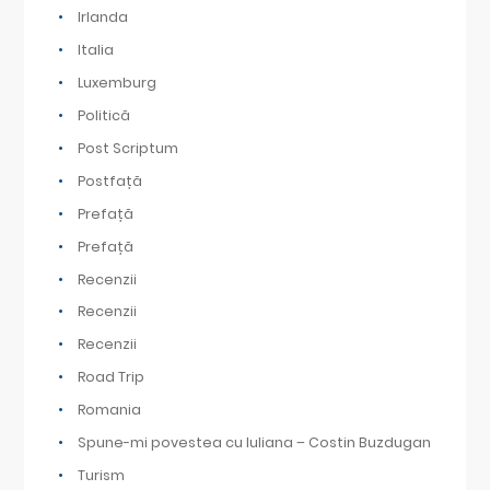
Irlanda
Italia
Luxemburg
Politică
Post Scriptum
Postfață
Prefață
Prefață
Recenzii
Recenzii
Recenzii
Road Trip
Romania
Spune-mi povestea cu Iuliana – Costin Buzdugan
Turism