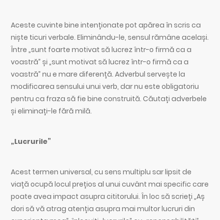
Aceste cuvinte bine intenționate pot apărea în scris ca
niște ticuri verbale. Eliminându-le, sensul rămâne același.
Între „sunt foarte motivat să lucrez într-o firmă ca a
voastră” și „sunt motivat să lucrez într-o firmă ca a
voastră” nu e mare diferență. Adverbul servește la
modificarea sensului unui verb, dar nu este obligatoriu
pentru ca fraza să fie bine construită. Căutați adverbele
și eliminați-le fără milă.
„Lucrurile”
Acest termen universal, cu sens multiplu sar lipsit de
viață ocupă locul prețios al unui cuvânt mai specific care
poate avea impact asupra cititorului. În loc să scrieți „Aș
dori să vă atrag atenția asupra mai multor lucruri din