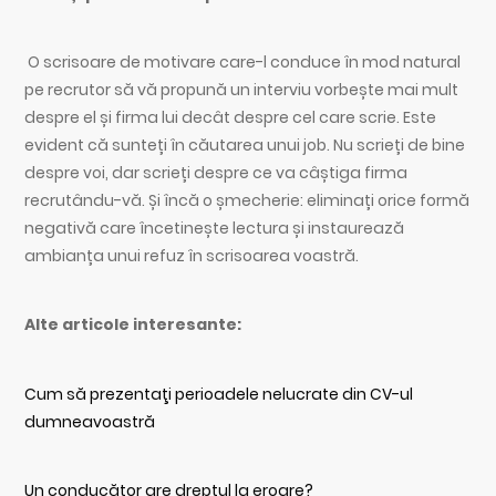
O scrisoare de motivare care-l conduce în mod natural
pe recrutor să vă propună un interviu vorbește mai mult
despre el și firma lui decât despre cel care scrie. Este
evident că sunteți în căutarea unui job. Nu scrieți de bine
despre voi, dar scrieți despre ce va câștiga firma
recrutându-vă. Și încă o șmecherie: eliminați orice formă
negativă care încetinește lectura și instaurează
ambianța unui refuz în scrisoarea voastră.
Alte articole interesante:
Cum să prezentaţi perioadele nelucrate din CV-ul
dumneavoastră
Un conducător are dreptul la eroare?