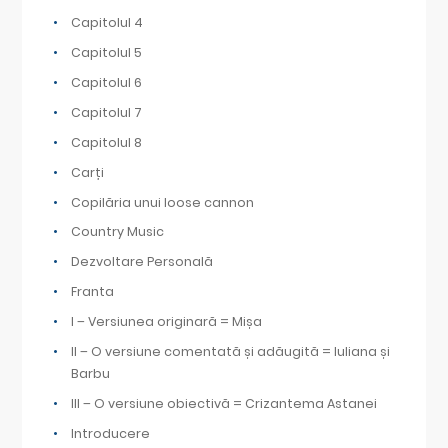
Capitolul 4
Capitolul 5
Capitolul 6
Capitolul 7
Capitolul 8
Carți
Copilăria unui loose cannon
Country Music
Dezvoltare Personală
Franta
I – Versiunea originară = Mișa
II – O versiune comentată și adăugită = Iuliana și
Barbu
III – O versiune obiectivă = Crizantema Astanei
Introducere