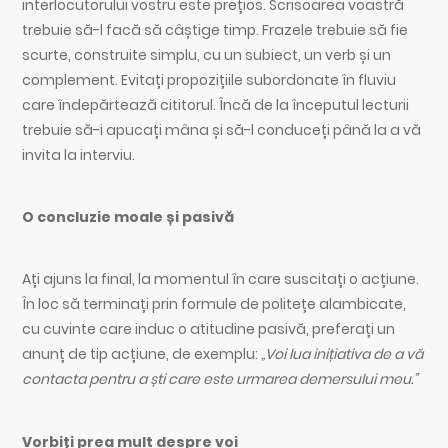
interlocutorului vostru este prețios. Scrisoarea voastră
trebuie să-l facă să câștige timp. Frazele trebuie să fie
scurte, construite simplu, cu un subiect, un verb și un
complement. Evitați propozițiile subordonate în fluviu
care îndepărtează cititorul. Încă de la începutul lecturii
trebuie să-i apucați mâna și să-l conduceți până la a vă
invita la interviu.
O concluzie moale și pasivă
Ați ajuns la final, la momentul în care suscitați o acțiune.
În loc să terminați prin formule de politețe alambicate,
cu cuvinte care induc o atitudine pasivă, preferați un
anunț de tip acțiune, de exemplu:
„Voi lua inițiativa de a vă
contacta pentru a ști care este urmarea demersului meu.”
Vorbiți prea mult despre voi