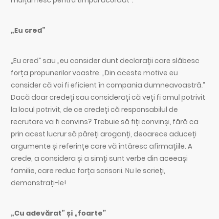
„Eu cred”
„Eu cred” sau „eu consider dunt declarații care slăbesc
forța propunerilor voastre. „Din aceste motive eu
consider că voi fi eficient în compania dumneavoastră.”
Dacă doar credeți sau considerați că veți fi omul potrivit
la locul potrivit, de ce credeți că responsabilul de
recrutare va fi convins? Trebuie să fiți convinși, fără ca
prin acest lucrur să păreți aroganți, deoarece aduceți
argumente și referințe care vă întăresc afirmațiile. A
crede, a considera și a simți sunt verbe din aceeași
familie, care reduc forța scrisorii. Nu le scrieți,
demonstrați-le!
„Cu adevărat” și „foarte”