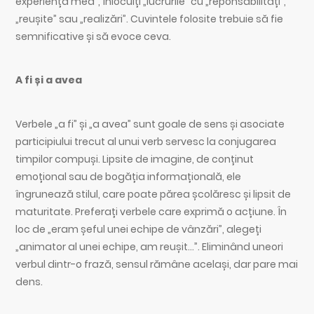
experiența mea”, înlocuiți „lucrurile” cu „reponsabilități”,
„reușite” sau „realizări”. Cuvintele folosite trebuie să fie
semnificative și să evoce ceva.
A fi și a avea
Verbele „a fi” și „a avea” sunt goale de sens și asociate
participiului trecut al unui verb servesc la conjugarea
timpilor compuși. Lipsite de imagine, de conținut
emoțional sau de bogăția informațională, ele
îngrunează stilul, care poate părea școlăresc și lipsit de
maturitate. Preferați verbele care exprimă o acțiune. În
loc de „eram șeful unei echipe de vânzări”, alegeți
„animator al unei echipe, am reușit…”. Eliminând uneori
verbul dintr-o frază, sensul rămâne același, dar pare mai
dens.