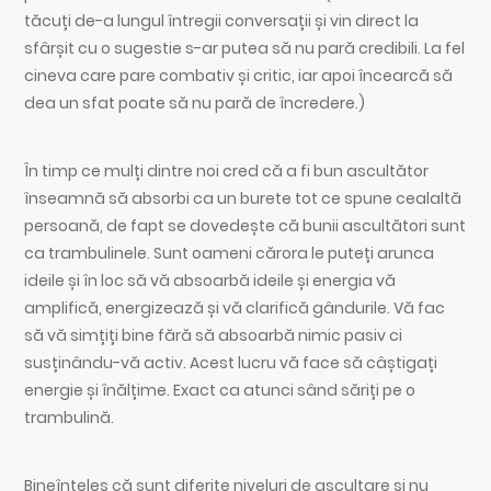
tăcuți de-a lungul întregii conversații și vin direct la
sfârșit cu o sugestie s-ar putea să nu pară credibili. La fel
cineva care pare combativ și critic, iar apoi încearcă să
dea un sfat poate să nu pară de încredere.)
În timp ce mulți dintre noi cred că a fi bun ascultător
înseamnă să absorbi ca un burete tot ce spune cealaltă
persoană, de fapt se dovedește că bunii ascultători sunt
ca trambulinele. Sunt oameni cărora le puteți arunca
ideile și în loc să vă absoarbă ideile și energia vă
amplifică, energizează și vă clarifică gândurile. Vă fac
să vă simțiți bine fără să absoarbă nimic pasiv ci
susținându-vă activ. Acest lucru vă face să câștigați
energie și înălțime. Exact ca atunci sând săriți pe o
trambulină.
Bineînțeles că sunt diferite niveluri de ascultare și nu