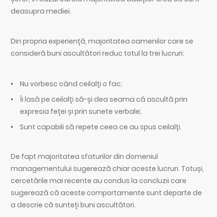
deasupra mediei.
Din propria experiență, majoritatea oamenilor care se
consideră buni ascultători reduc totul la trei lucruri:
Nu vorbesc când ceilalți o fac;
Îi lasă pe ceilalți să-și dea seama că ascultă prin
expresia feței și prin sunete verbale;
Sunt capabili să repete ceea ce au spus ceilalți.
De fapt majoritatea sfaturilor din domeniul
managementului sugerează chiar aceste lucruri. Totuși,
cercetările mai recente au condus la concluzii care
sugerează că aceste comportamente sunt departe de
a descrie că sunteți buni ascultători.