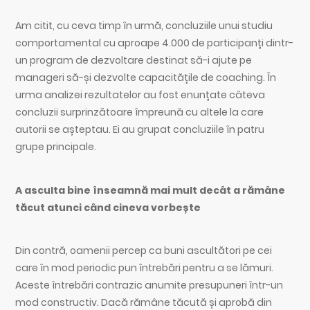
Am citit, cu ceva timp în urmă, concluziile unui studiu
comportamental cu aproape 4.000 de participanți dintr-
un program de dezvoltare destinat să-i ajute pe
manageri să-și dezvolte capacitățile de coaching. În
urma analizei rezultatelor au fost enunțate câteva
concluzii surprinzătoare împreună cu altele la care
autorii se așteptau. Ei au grupat concluziile în patru
grupe principale.
A asculta bine înseamnă mai mult decât a rămâne
tăcut atunci când cineva vorbește
Din contră, oamenii percep ca buni ascultători pe cei
care în mod periodic pun întrebări pentru a se lămuri.
Aceste întrebări contrazic anumite presupuneri într-un
mod constructiv. Dacă rămâne tăcută și aprobă din