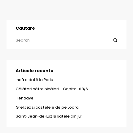
Cautare
Articole recente
Încă o dată la Paris…
Călători către nicăieri – Capitolul 8/6
Hendaye
Grelbex și castelele de pe Loara
Saint-Jean-de-Luz și satele din jur