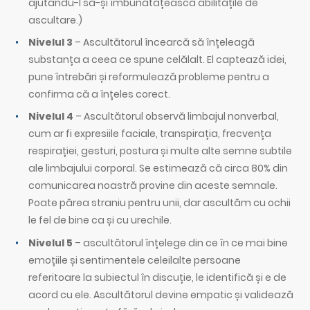
ajutându-l să-și îmbunătățească abilitățile de
ascultare.)
Nivelul 3
– Ascultătorul încearcă să înțeleagă
substanța a ceea ce spune celălalt. El captează idei,
pune întrebări și reformulează probleme pentru a
confirma că a înțeles corect.
Nivelul 4
– Ascultătorul observă limbajul nonverbal,
cum ar fi expresiile faciale, transpirația, frecvența
respirației, gesturi, postura și multe alte semne subtile
ale limbajului corporal. Se estimează că circa 80% din
comunicarea noastră provine din aceste semnale.
Poate părea straniu pentru unii, dar ascultăm cu ochii
le fel de bine ca și cu urechile.
Nivelul 5
– ascultătorul înțelege din ce în ce mai bine
emoțiile și sentimentele celeilalte persoane
referitoare la subiectul în discuție, le identifică și e de
acord cu ele. Ascultătorul devine empatic și validează