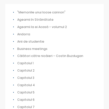
"Memoriile unui loose cannon"
Ageamii în Străinătate
Ageamii la ei Acasă – volumul 2
Andorra
Anii de studentie
Business meetings
Călători către nicăieri – Costin Buzdugan
Capitolul 1
Capitolul 2
Capitolul 3
Capitolul 4
Capitolul 5
Capitolul 6
Capitolul 7