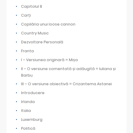
Capitolul 8
Carți
Copilăria unui loose cannon
Country Music
Dezvoltare Personală
Franta
I – Versiunea originară = Mișa
II – O versiune comentată și adăugită = Iuliana și
Barbu
III – O versiune obiectivă = Crizantema Astanei
Introducere
Irlanda
Italia
Luxemburg
Politică