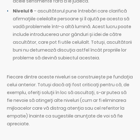
acele sentimente fără a le judeca.
Nivelul 6
– ascultătorul pune întrebări care clarifică
afirmațiile celeilalte persoane și îl ajută pe acesta să
vadă problemele într-o altă lumină. Acest lucru poate
include introducerea unor gânduri și idei de către
ascultător, care pot fi utile celuilalt. Totuși, ascultătorii
buni nu deturnează discuția astfel încât propriile lor
probleme să devină subiectul acesteia.
Fiecare dintre aceste niveluri se construiește pe fundația
celui anterior. Totuși dacă ați fost criticați pentru că, de
exemplu, oferiți soluții în loc să ascultați, s-ar putea să
fie nevoie să atingeți alte niveluri (cum ar fi eliminarea
mijloacelor care vă distrag atenția sau cel referitor la
empatie) înainte ca sugestiile anunțate de voi să fie
apreciate.