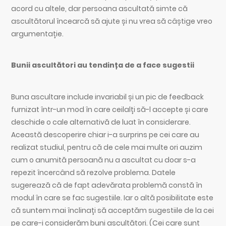
acord cu altele, dar persoana ascultată simte că
ascultătorul încearcă să ajute și nu vrea să câștige vreo
argumentație.
Bunii ascultători au tendința de a face sugestii
Buna ascultare include invariabil și un pic de feedback
furnizat într-un mod în care ceilalți să-l accepte și care
deschide o cale alternativă de luat în considerare.
Această descoperire chiar i-a surprins pe cei care au
realizat studiul, pentru că de cele mai multe ori auzim
cum o anumită persoană nu a ascultat cu doar s-a
repezit încercând să rezolve problema. Datele
sugerează că de fapt adevărata problemă constă în
modul în care se fac sugestiile. Iar o altă posibilitate este
că suntem mai înclinați să acceptăm sugestiile de la cei
pe care-i considerăm buni ascultători. (Cei care sunt