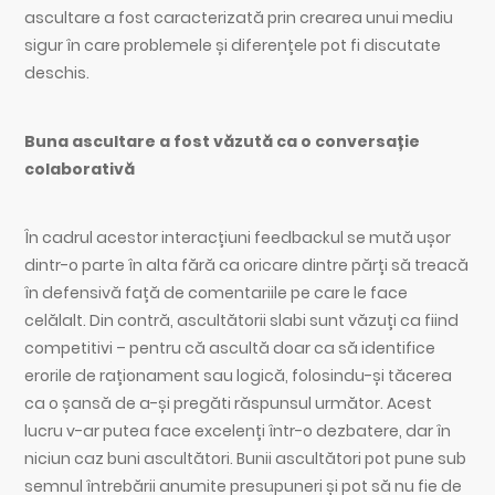
ascultare a fost caracterizată prin crearea unui mediu
sigur în care problemele și diferențele pot fi discutate
deschis.
Buna ascultare a fost văzută ca o conversație
colaborativă
În cadrul acestor interacțiuni feedbackul se mută ușor
dintr-o parte în alta fără ca oricare dintre părți să treacă
în defensivă față de comentariile pe care le face
celălalt. Din contră, ascultătorii slabi sunt văzuți ca fiind
competitivi – pentru că ascultă doar ca să identifice
erorile de raționament sau logică, folosindu-și tăcerea
ca o șansă de a-și pregăti răspunsul următor. Acest
lucru v-ar putea face excelenți într-o dezbatere, dar în
niciun caz buni ascultători. Bunii ascultători pot pune sub
semnul întrebării anumite presupuneri și pot să nu fie de