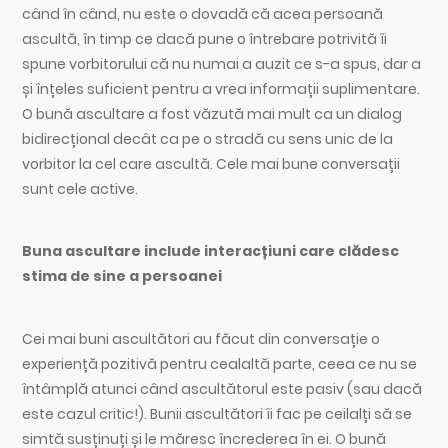
când în când, nu este o dovadă că acea persoană
ascultă, în timp ce dacă pune o întrebare potrivită îi
spune vorbitorului că nu numai a auzit ce s-a spus, dar a
și înțeles suficient pentru a vrea informații suplimentare.
O bună ascultare a fost văzută mai mult ca un dialog
bidirecțional decât ca pe o stradă cu sens unic de la
vorbitor la cel care ascultă. Cele mai bune conversații
sunt cele active.
Buna ascultare include interacțiuni care clădesc
stima de sine a persoanei
Cei mai buni ascultători au făcut din conversație o
experiență pozitivă pentru cealaltă parte, ceea ce nu se
întâmplă atunci când ascultătorul este pasiv (sau dacă
este cazul critic!). Bunii ascultători îi fac pe ceilalți să se
simtă susținuți și le măresc încrederea în ei. O bună