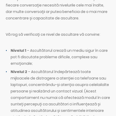
fiecare conversație necesită nivelurile cele mai înalte,
dar multe conversații ar putea beneficia de o mai mare
concentrare și capacitate de ascultare.
Vă rog să verificați ce nivel de ascultare vă convine:
Nivelul 1
– Ascultătorul crează un mediu sigur în care
pot fi discutate probleme dificile, complexe sau
emoționale;
Nivelul 2
– Ascultătorul îndepărtează toate
mijloacele de distragere a atenției ca telefoane sau
laptopuri, concentrându-și atenția asupra celelailalte
persoane și realizând un contact vizual. (Acest
comportament nu numai că afectează modul în care
sunteți percepuți ca ascultători ci influențează și
atitudinea ascultătorului și sentimentele interioare