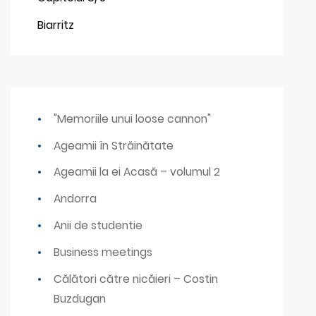
Biarritz
"Memoriile unui loose cannon"
Ageamii în Străinătate
Ageamii la ei Acasă – volumul 2
Andorra
Anii de studentie
Business meetings
Călători către nicăieri – Costin
Buzdugan