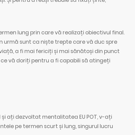
ermen lung prin care vă realizați obiectivul final.
in urmă sunt ca niște trepte care vă duc spre
iață, a fi mai fericiți și mai sănătoși din punct
 ce vă doriți pentru a fi capabili să atingeți
 și ați dezvoltat mentalitatea EU POT, v-ați
intele pe termen scurt și lung, singurul lucru