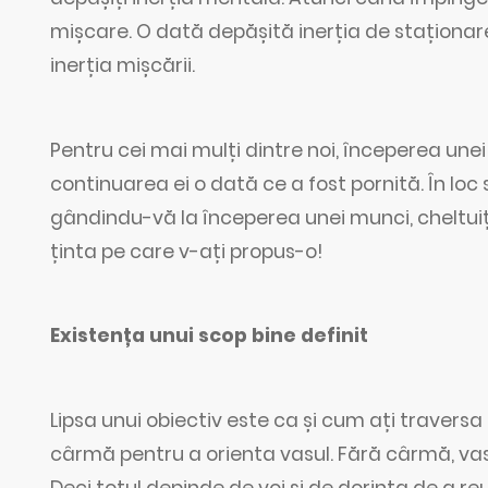
mișcare. O dată depășită inerția de staționare
inerția mișcării.
Pentru cei mai mulți dintre noi, începerea une
continuarea ei o dată ce a fost pornită. În loc
gândindu-vă la începerea unei munci, cheltuiț
ținta pe care v-ați propus-o!
Existența unui scop bine definit
Lipsa unui obiectiv este ca și cum ați travers
cârmă pentru a orienta vasul. Fără cârmă, vasu
Deci totul depinde de voi și de dorința de a reuși