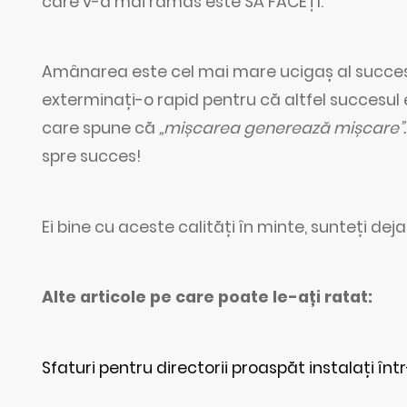
care v-a mai rămas este SĂ FACEȚI.
Amânarea este cel mai mare ucigaș al succesu
exterminați-o rapid pentru că altfel succesul 
care spune că
„mișcarea generează mișcare”.
spre succes!
Ei bine cu aceste calități în minte, sunteți de
Alte articole pe care poate le-ați ratat:
Sfaturi pentru directorii proaspăt instalați în