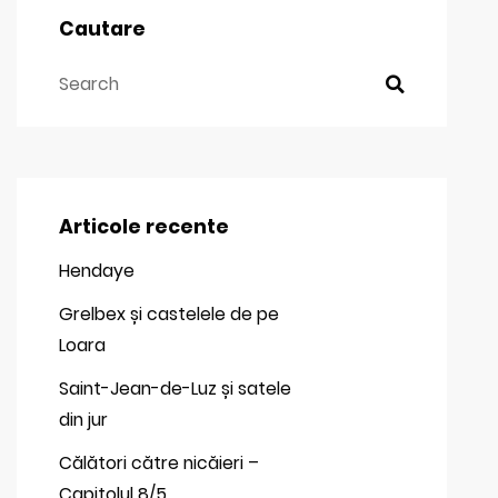
Cautare
Articole recente
Hendaye
Grelbex și castelele de pe
Loara
Saint-Jean-de-Luz și satele
din jur
Călători către nicăieri –
Capitolul 8/5