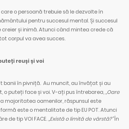
 care o persoană trebuie să le dezvolte în
ernământului pentru succesul mental. Și succesul
e creier și inimă. Atunci când mintea crede că
 tot corpul va avea succes.
uteți reuși și voi
 banii în pivniță. Au muncit, au învățat și au
, o puteți face și voi. V-ați pus întrebarea,
„Oare
ca majoritatea oamenilor, răspunsul este
 formă este o mentalitate de tip EU POT. Atunci
âre de tip VOI FACE.
„Există o limită de vârstă?”
În