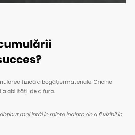
cumulării
 succes?
area fizică a bogăției materiale. Oricine
a abilității de a fura.
ținut mai întâi în minte înainte de a fi vizibil în