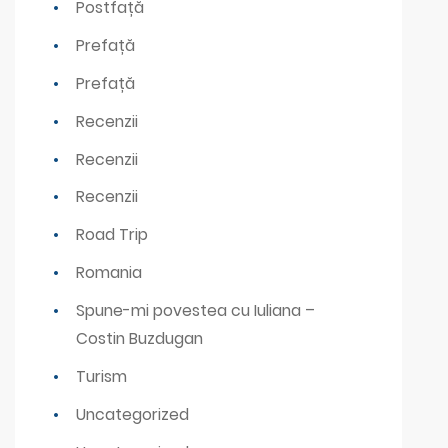
Postfață
Prefață
Prefață
Recenzii
Recenzii
Recenzii
Road Trip
Romania
Spune-mi povestea cu Iuliana –
Costin Buzdugan
Turism
Uncategorized