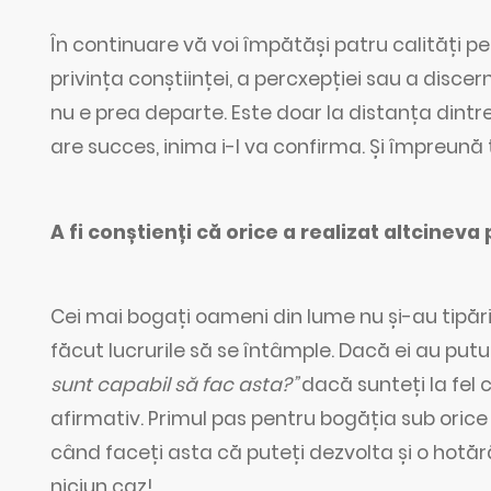
În continuare vă voi împătăși patru calități pe
privința conștiinței, a percxepției sau a disc
nu e prea departe. Este doar la distanța dintr
are succes, inima i-l va confirma. Și împreună
A fi conștienți că orice a realizat altcineva p
Cei mai bogați oameni din lume nu și-au tipărit
făcut lucrurile să se întâmple. Dacă ei au putut
sunt capabil să fac asta?”
dacă sunteți la fel 
afirmativ. Primul pas pentru bogăția sub orice
când faceți asta că puteți dezvolta și o hotăr
niciun caz!