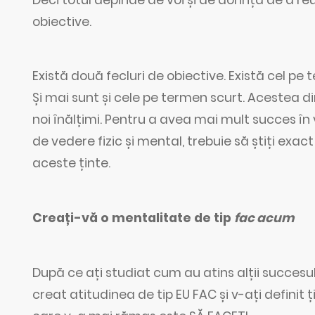
obiective.
Există două fecluri de obiective. Există cel pe t
Și mai sunt și cele pe termen scurt. Acestea d
noi înălțimi. Pentru a avea mai mult succes în v
de vedere fizic și mental, trebuie să știți exact
aceste ținte.
Creați-vă o mentalitate de tip
fac acum
După ce ați studiat cum au atins alții succesul
creat atitudinea de tip EU FAC și v-ați definit ț