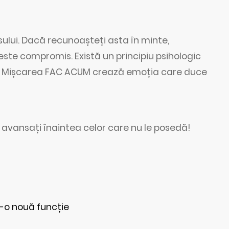
lui. Dacă recunoașteți asta în minte,
este compromis. Există un principiu psihologic
Mișcarea FAC ACUM crează emoția care duce
ja avansați înaintea celor care nu le posedă!
tr-o nouă funcție