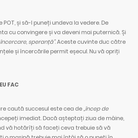
e POT, și să-l puneți undeva la vedere. De
ta cu convingere și va deveni mai puternică. Și
, încercare, speranță”
. Aceste cuvinte duc către
ele și încercările permit eșecul. Nu vă opriți
udine EU FAC
are caută succesul este cea de
„încep de
începeți imediat. Dacă așteptați ziua de mâine,
d vă hotărîți să faceți ceva trebuie să vă
i o mașină trebuie mai întâi să o puneți în