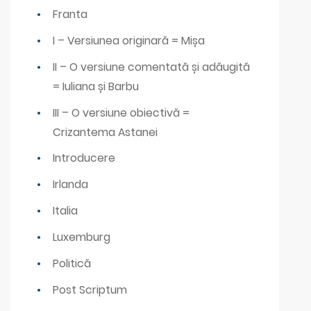
Franta
I – Versiunea originară = Mișa
II – O versiune comentată și adăugită
= Iuliana și Barbu
III – O versiune obiectivă =
Crizantema Astanei
Introducere
Irlanda
Italia
Luxemburg
Politică
Post Scriptum