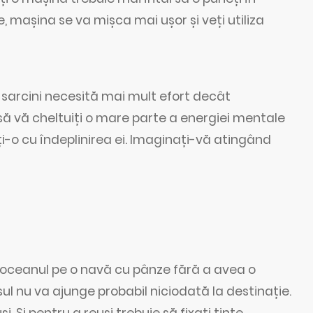
, mașina se va mișca mai ușor și veți utiliza
i sarcini necesită mai mult efort decât
 să vă cheltuiți o mare parte a energiei mentale
i-o cu îndeplinirea ei. Imaginați-vă atingând
a oceanul pe o navă cu pânze fără a avea o
l nu va ajunge probabil niciodată la destinație.
. Și pentru a reuși trebuie să fixați ținte,