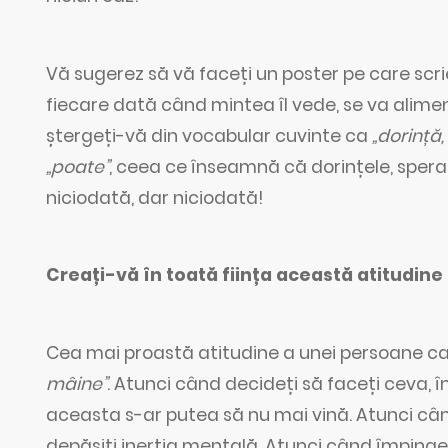
Vă sugerez să vă faceți un poster pe care scri
fiecare dată când mintea îl vede, se va alimen
ștergeți-vă din vocabular cuvinte ca
„dorință
„poate”
, ceea ce înseamnă că dorințele, speranț
niciodată, dar niciodată!
Creați-vă în toată ființa această atit
Cea mai proastă atitudine a unei persoane c
mâine”
. Atunci când decideți să faceți ceva, 
aceasta s-ar putea să nu mai vină. Atunci cân
depășiți inerția mentală. Atunci când împingeț