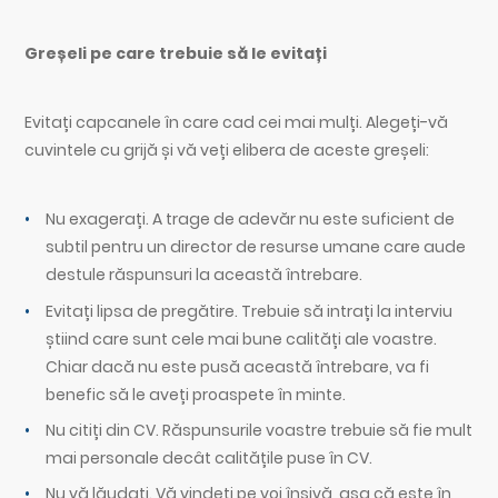
Greșeli pe care trebuie să le evitați
Evitați capcanele în care cad cei mai mulți. Alegeți-vă
cuvintele cu grijă și vă veți elibera de aceste greșeli:
Nu exagerați. A trage de adevăr nu este suficient de
subtil pentru un director de resurse umane care aude
destule răspunsuri la această întrebare.
Evitați lipsa de pregătire. Trebuie să intrați la interviu
știind care sunt cele mai bune calități ale voastre.
Chiar dacă nu este pusă această întrebare, va fi
benefic să le aveți proaspete în minte.
Nu citiți din CV. Răspunsurile voastre trebuie să fie mult
mai personale decât calitățile puse în CV.
Nu vă lăudați. Vă vindeți pe voi înșivă, așa că este în