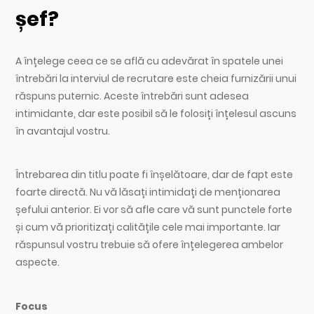
șef?
A înțelege ceea ce se află cu adevărat în spatele unei
întrebări la interviul de recrutare este cheia furnizării unui
răspuns puternic. Aceste întrebări sunt adesea
intimidante, dar este posibil să le folosiți înțelesul ascuns
în avantajul vostru.
Întrebarea din titlu poate fi înșelătoare, dar de fapt este
foarte directă. Nu vă lăsați intimidați de menționarea
șefului anterior. Ei vor să afle care vă sunt punctele forte
și cum vă prioritizați calitățile cele mai importante. Iar
răspunsul vostru trebuie să ofere înțelegerea ambelor
aspecte.
Focus