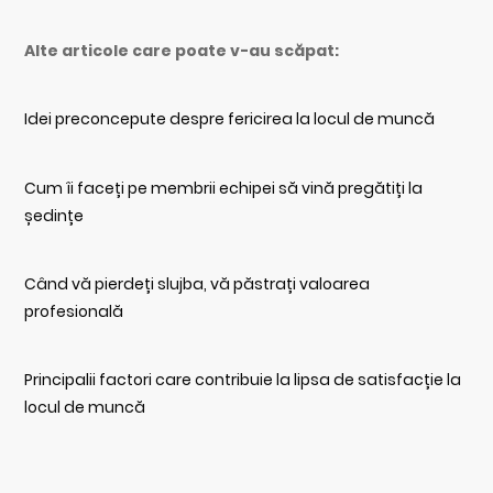
Alte articole care poate v-au scăpat:
Idei preconcepute despre fericirea la locul de muncă
Cum îi faceți pe membrii echipei să vină pregătiți la
ședințe
Când vă pierdeți slujba, vă păstrați valoarea
profesională
Principalii factori care contribuie la lipsa de satisfacție la
locul de muncă