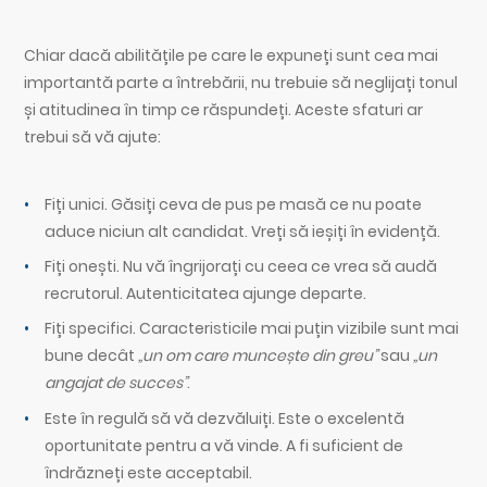
Chiar dacă abilitățile pe care le expuneți sunt cea mai
importantă parte a întrebării, nu trebuie să neglijați tonul
și atitudinea în timp ce răspundeți. Aceste sfaturi ar
trebui să vă ajute:
Fiți unici. Găsiți ceva de pus pe masă ce nu poate
aduce niciun alt candidat. Vreți să ieșiți în evidență.
Fiți onești. Nu vă îngrijorați cu ceea ce vrea să audă
recrutorul. Autenticitatea ajunge departe.
Fiți specifici. Caracteristicile mai puțin vizibile sunt mai
bune decât
„un om care muncește din greu”
sau
„un
angajat de succes”
.
Este în regulă să vă dezvăluiți. Este o excelentă
oportunitate pentru a vă vinde. A fi suficient de
îndrăzneți este acceptabil.