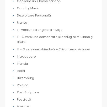
Copilăria unui loose cannon
Country Music
Dezvoltare Personală
Franta
I – Versiunea originară = Mișa
II – O versiune comentată și adăugită = Iuliana și
Barbu
III – O versiune obiectivă = Crizantema Astanei
Introducere
Irlanda
Italia
Luxemburg
Politică
Post Scriptum
Postfață
Prefață