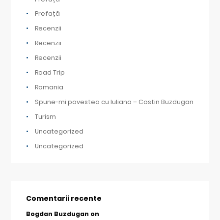
Prefață
Recenzii
Recenzii
Recenzii
Road Trip
Romania
Spune-mi povestea cu Iuliana – Costin Buzdugan
Turism
Uncategorized
Uncategorized
Comentarii recente
Bogdan Buzdugan
on