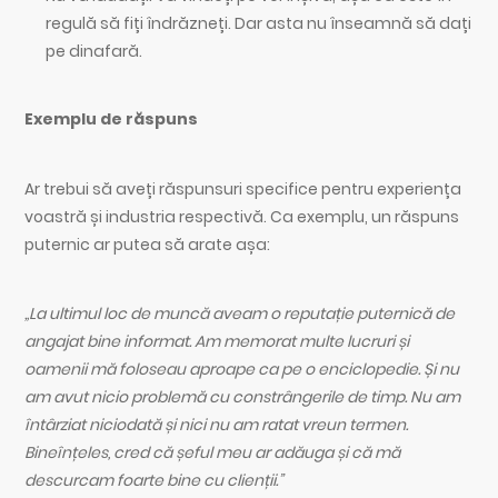
regulă să fiți îndrăzneți. Dar asta nu înseamnă să dați
pe dinafară.
Exemplu de răspuns
Ar trebui să aveți răspunsuri specifice pentru experiența
voastră și industria respectivă. Ca exemplu, un răspuns
puternic ar putea să arate așa:
„La ultimul loc de muncă aveam o reputație puternică de
angajat bine informat. Am memorat multe lucruri și
oamenii mă foloseau aproape ca pe o enciclopedie. Și nu
am avut nicio problemă cu constrângerile de timp. Nu am
întârziat niciodată și nici nu am ratat vreun termen.
Bineînțeles, cred că șeful meu ar adăuga și că mă
descurcam foarte bine cu clienții.”