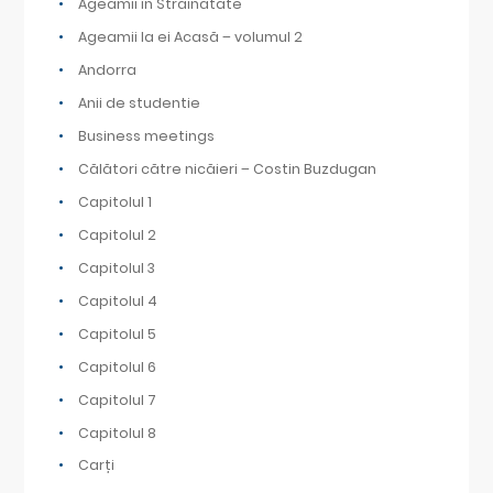
Ageamii în Străinătate
Ageamii la ei Acasă – volumul 2
Andorra
Anii de studentie
Business meetings
Călători către nicăieri – Costin Buzdugan
Capitolul 1
Capitolul 2
Capitolul 3
Capitolul 4
Capitolul 5
Capitolul 6
Capitolul 7
Capitolul 8
Carți