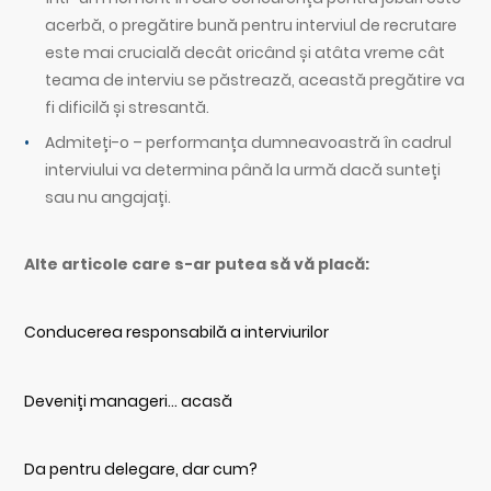
acerbă, o pregătire bună pentru interviul de recrutare
este mai crucială decât oricând și atâta vreme cât
teama de interviu se păstrează, această pregătire va
fi dificilă și stresantă.
Admiteți-o – performanța dumneavoastră în cadrul
interviului va determina până la urmă dacă sunteți
sau nu angajați.
Alte articole care s-ar putea să vă placă:
Conducerea responsabilă a interviurilor
Deveniți manageri… acasă
Da pentru delegare, dar cum?