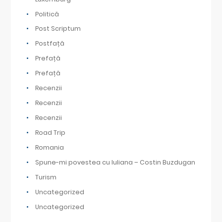
Politică
Post Scriptum
Postfață
Prefață
Prefață
Recenzii
Recenzii
Recenzii
Road Trip
Romania
Spune-mi povestea cu Iuliana – Costin Buzdugan
Turism
Uncategorized
Uncategorized