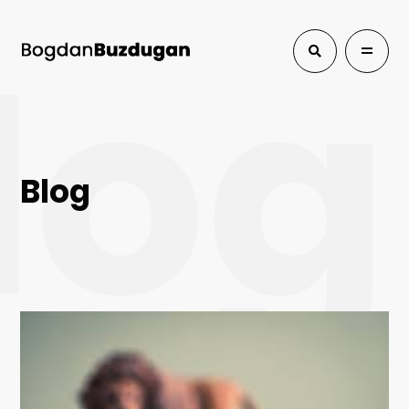
log
Blog