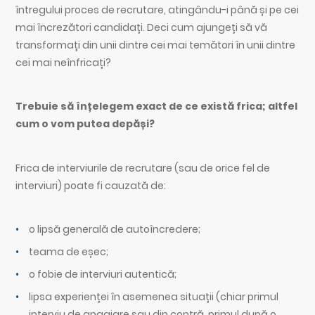
întregului proces de recrutare, atingându-i până și pe cei
mai încrezători candidați. Deci cum ajungeți să vă
transformați din unii dintre cei mai temători în unii dintre
cei mai neînfricați?
Trebuie să înțelegem exact de ce există frica; altfel
cum o vom putea depăși?
Frica de interviurile de recrutare (sau de orice fel de
interviuri) poate fi cauzată de:
o lipsă generală de autoîncredere;
teama de eșec;
o fobie de interviuri autentică;
lipsa experienței în asemenea situații (chiar primul
interviu de angajare sau din contră, primul după o