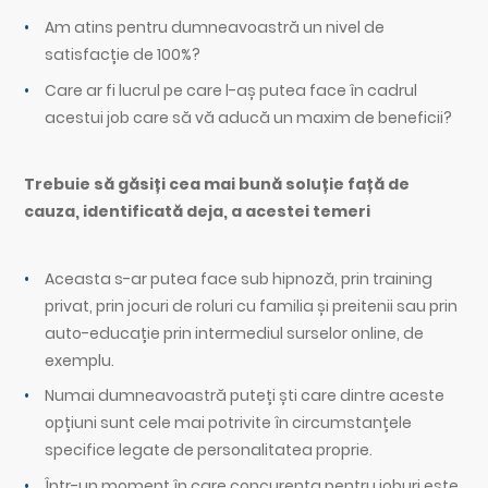
Am atins pentru dumneavoastră un nivel de
satisfacție de 100%?
Care ar fi lucrul pe care l-aș putea face în cadrul
acestui job care să vă aducă un maxim de beneficii?
Trebuie să găsiți cea mai bună soluție față de
cauza, identificată deja, a acestei temeri
Aceasta s-ar putea face sub hipnoză, prin training
privat, prin jocuri de roluri cu familia și preitenii sau prin
auto-educație prin intermediul surselor online, de
exemplu.
Numai dumneavoastră puteți ști care dintre aceste
opțiuni sunt cele mai potrivite în circumstanțele
specifice legate de personalitatea proprie.
Într-un moment în care concurența pentru joburi este