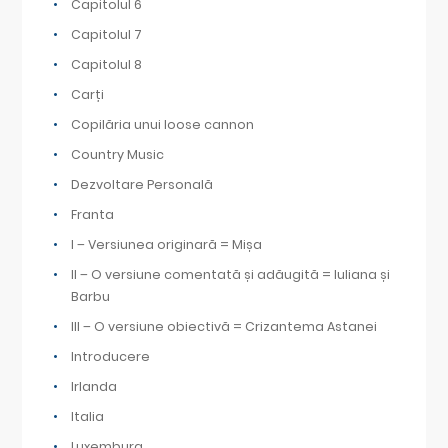
Capitolul 6
Capitolul 7
Capitolul 8
Carți
Copilăria unui loose cannon
Country Music
Dezvoltare Personală
Franta
I – Versiunea originară = Mișa
II – O versiune comentată și adăugită = Iuliana și
Barbu
III – O versiune obiectivă = Crizantema Astanei
Introducere
Irlanda
Italia
Luxemburg