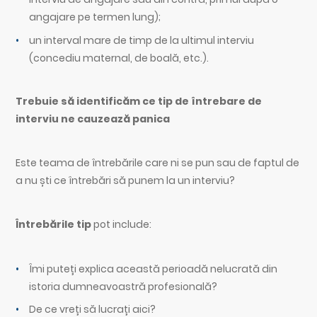
angajare pe termen lung);
un interval mare de timp de la ultimul interviu
(concediu maternal, de boală, etc.).
Trebuie să identificăm ce tip de întrebare de
interviu ne cauzează panica
Este teama de întrebările care ni se pun sau de faptul de
a nu ști ce întrebări să punem la un interviu?
Întrebările tip
pot include:
Îmi puteți explica această perioadă nelucrată din
istoria dumneavoastră profesională?
De ce vreți să lucrați aici?