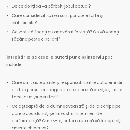
De ce doriți să vă părăsiți jobul actual?
Care considerați că vă sunt punctele forte și
slăbiciunile?
Ce vreți să faceți cu adevărat în viață? Ce vă vedeți
făcând peste cinci ani?
Întrebările pe care le puteți pune la interviu
pot
include:
Care sunt așteptările și responsabilitățile cotidiene din
partea persoanei angajate pe această poziție și ce ar
face-o un „superstar”?
Ce așteaptă de la dumneavoastră și de la echipa pe
care o coordonați șeful vostru în termeni de
performanță? Cum v-aș putea ajuta să vă îndepliniți
aceste obiective?