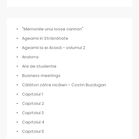
"Memoriile unui loose cannon"
Ageamii în Străinătate
Ageamii la ei Acasă – volumul 2
Andorra
Anii de studentie
Business meetings
Călători către nicăieri – Costin Buzdugan
Capitolul 1
Capitolul 2
Capitolul 3
Capitolul 4
Capitolul 5