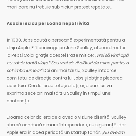
mari, care nu trebuie sub niciun pretext repetate…
Asocierea cu persoana nepotrivită
În 1983, Jobs caută o persoană experimentată pentru a
dirija Apple. El îl convinge pe John Sculley, atunci director
la Pepsi Cola, grație acestei fraze mitice:
„Vrei să vinzi apă
cu zahăr toată viața? Sau vrei să vii alături de mine pentru a
schimba lumea?”
Doi ani mai târziu, Sculley întoarce
comitetul de direcție contra lui Jobs și obține plecarea
acestuia. Cei doi erau totuși aliați, așa cum se va
exprima zece ani mai târziu Sculley în timpul unei
conferințe.
Eroarea celor doi era de a avea o viziune diferită. Sculley
știa să conducă o mare întreprindere, cu siguranță, dar
Apple era în acea perioată un startup tânăr.
„Nu aveam