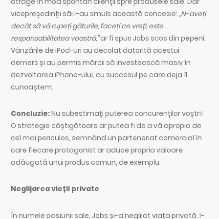
atrage în mod spontan clienții spre produsele sale. Dar
vicepreședinții săi i-au smuls această concesie:
„N-aveți
decât să vă rupeți gâturile, faceți ce vreți, este
responsabilitatea voastră,”
ar fi spus Jobs scos din pepeni.
Vânzările de iPod-uri au decolat datorită acestui
demers și au permis mărcii să investească masiv în
dezvoltarea iPhone-ului, cu succesul pe care deja îl
cunoaștem.
Concluzie:
Nu subestimați puterea concurenților voștri!
O strategie câștigătoare ar putea fi de a vă apropia de
cel mai periculos, semnând un parteneriat comercial în
care fiecare protagonist ar aduce propria valoare
adăugată unui produs comun, de exemplu.
Neglijarea vieții private
În numele pasiunii sale, Jobs și-a neglijat viața privată. I-