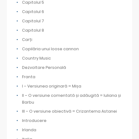
Capitolul 5
Capitolul 6
Capitolul 7
Capitolul 8
Carți
Copilăria unui loose cannon
Country Music
Dezvoltare Personală
Franta
I – Versiunea originară = Mișa
II – O versiune comentată și adăugită = Iuliana și
Barbu
III – O versiune obiectivă = Crizantema Astanei
Introducere
Irlanda