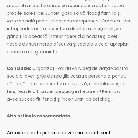
a luat chiar destui ani ca să recunoască paternitatea
propriei sale fiice! Sunteți gata să vă riscați familia și
viața socială pentru a deveni antreprenori? Crearea unei
întreprinderi este o aventură dificilă, munciți mult, vă
gândiți la această întreprindere zi și noapte și aveți
nevoie de susținerea afectivă și socială a celor apropiați
pentru a merge înainte.
Concluzie:
Organizați-vă! Nu vă rupeți de viața voastră
socială, aveți grijă de relațiile voastre personale, pentru
că dacă antreprenoriatul motivează, el nu înlocuiește
fericirea de a fi cu cei apropiați în fiecare zi! Pentru a
avea succes fiți fericiți și înconjurați de cei dragi!
Alte articole recomandate:
Câteva secrete pentru a deveni un lider eficient