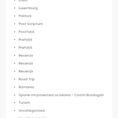
Italia
Luxemburg
Politică
Post Scriptum
Postfață
Prefață
Prefață
Recenzii
Recenzii
Recenzii
Road Trip
Romania
Spune-mi povestea cu Iuliana – Costin Buzdugan
Turism
Uncategorized