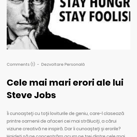
Comments (1)
-
Dezvoltare Personală
Cele mai mari erori ale lui
Steve Jobs
Îi cunoașteți cu toții loviturile de geniu, care-l clasează
printre oamenii de afaceri cei mai străluciți, a cărui
viziune creativă ne inspiră. Dar îi cunoașteți și erorile?
Haideți să ne concentrăm acum pe trei dintre cele mai