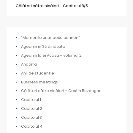
Călători către nicăieri – Capitolul 8/5
"Memoriile unui loose cannon"
Ageamii în Străinătate
Ageamii la ei Acasă – volumul 2
Andorra
Anii de studentie
Business meetings
Călători către nicăieri – Costin Buzdugan
Capitolul 1
Capitolul 2
Capitolul 3
Capitolul 4