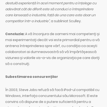
destulă experiență în acel moment pentru a înțelege cu
adevărat cât de diferit este să conduci o întreprindere
care lansează o industrie, față de una care este doar un
competitor într-o industrie”
, a subliniat Sculley.
Concluzia:
A vă înconjura de oameni mai competenți și
mai experimentați decât voi este primordial pentru a vă
antrena întreprinderea spre vârf, cu condiția ca acești
colaboratori ai dumneavoastră să vă împărtășească
viziunea și valorile vis-a-vis de organizația pe care doriți
să o construiți.
Subestimarea concurenților
În 2003, Steve Jobs refuză să facă iPod-ul compatibil cu
Windows, interfața concurentului său Microsoft. El este
convins că dispune de o putere suficientă pentru a