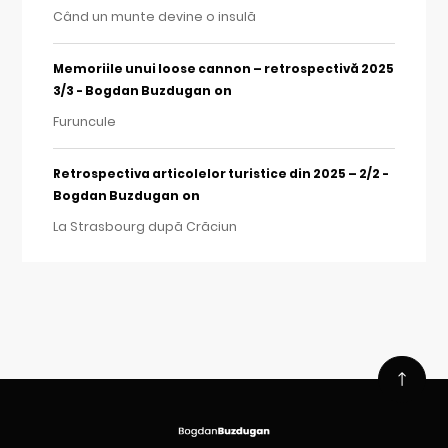
Când un munte devine o insulă
Memoriile unui loose cannon – retrospectivă 2025
on
3/3 - Bogdan Buzdugan
Furuncule
Retrospectiva articolelor turistice din 2025 – 2/2 -
on
Bogdan Buzdugan
La Strasbourg după Crăciun