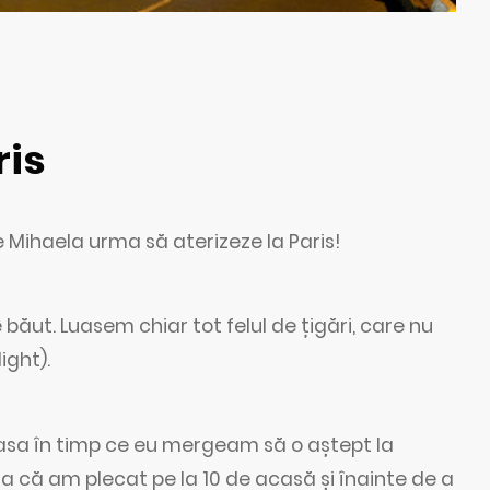
ris
re Mihaela urma să aterizeze la Paris!
t. Luasem chiar tot felul de țigări, care nu
ight).
ă masa în timp ce eu mergeam să o aștept la
șa că am plecat pe la 10 de acasă și înainte de a