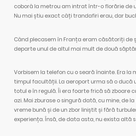
coborâ la metrou am intrat într-o florărie de 
Nu mai știu exact câți trandafiri erau, dar buc
Când plecasem în Franța eram căsătoriți de ș
departe unul de altul mai mult de două săptă
Vorbisem la telefon cu o seară înainte. Era la mă
timpul facultății. La aeroport urma să o ducă u
totul e în regulă. Îi era foarte frică să zboare 
azi. Mai zburase o singură dată, cu mine, de la
vreme bună și de un zbor liniștit și fără turbu
experiența. Însă, de data asta, nu exista altă s