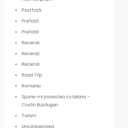
Postfață
Prefață
Prefață
Recenzii
Recenzii
Recenzii
Road Trip
Romania
Spune-mi povestea cu Iuliana –
Costin Buzdugan
Turism
Uncategorized