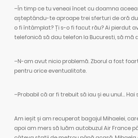
–În timp ce tu veneai încet cu doamna aceea 
așteptându-te aproape trei sferturi de oră du
o fi întâmplat? Ți s-o fi facut rău? Ai pierdut
telefonică să dau telefon la Bucuresti, să mă a
–N-am avut nicio problemă. Zborul a fost foarte
pentru orice eventualitate.
–Probabil că ar fi trebuit să iau și eu unul… Ha
Am ieșit și am recuperat bagajul Mihaelei, ca
apoi am mers să luăm autobuzul Air France pâ
câteva stații de metrou până acasă. Mihaela av