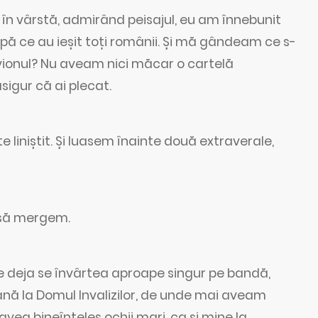
în vârstă, admirând peisajul, eu am înnebunit
pă ce au ieșit toți românii. Și mă gândeam ce s-
 avionul? Nu aveam nici măcar o cartelă
sigur că ai plecat.
 liniștit. Și luasem înainte două extraverale,
i să mergem.
re deja se învârtea aproape singur pe bandă,
nă la Domul Invalizilor, de unde mai aveam
ea bineînțeles ochii mari, ca și mine la