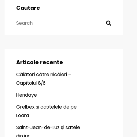
Cautare
Articole recente
Călători către nicăieri –
Capitolul 8/6
Hendaye
Grelbex și castelele de pe
Loara
Saint-Jean-de-Luz și satele
din jur