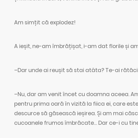
Am simțit că explodez!
A ieșit, ne-am îmbrățișat, i-am dat florile și 
–Dar unde ai reușit să stai atâta? Te-ai rătăci
–Nu, dar am venit încet cu doamna aceea. Am f
pentru prima oară în vizită la fiica ei, care est
descurce să găsească ieșirea. Și am mai căs
cucoanele frumos îmbrăcate… Dar ce-i cu tine?