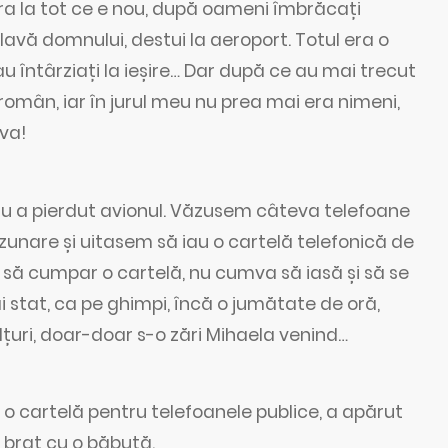
ura la tot ce e nou, după oameni îmbrăcați
avă domnului, destui la aeroport. Totul era o
 întârziați la ieșire… Dar după ce au mai trecut
român, iar în jurul meu nu prea mai era nimeni,
va!
ă nu a pierdut avionul. Văzusem câteva telefoane
zunare și uitasem să iau o cartelă telefonică de
 să cumpar o cartelă, nu cumva să iasă și să se
stat, ca pe ghimpi, încă o jumătate de oră,
uri, doar-doar s-o zări Mihaela venind…
 cartelă pentru telefoanele publice, a apărut
a braț cu o băbuță.