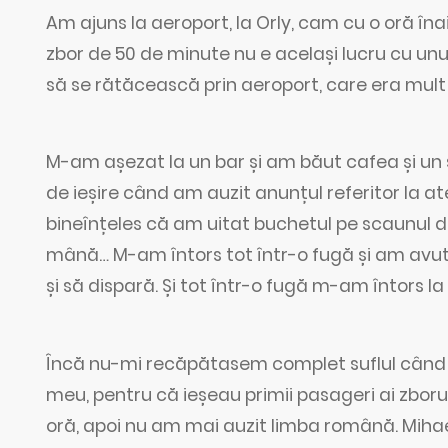
Am ajuns la aeroport, la Orly, cam cu o oră îna
zbor de 50 de minute nu e același lucru cu unu
să se rătăcească prin aeroport, care era mul
M-am așezat la un bar și am băut cafea și un s
de ieșire când am auzit anunțul referitor la at
bineînțeles că am uitat buchetul pe scaunul de
mână… M-am întors tot într-o fugă și am avut
și să dispară. Și tot într-o fugă m-am întors la
Încă nu-mi recăpătasem complet suflul când 
meu, pentru că ieșeau primii pasageri ai zborulu
oră, apoi nu am mai auzit limba română. Mihael