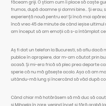
făceam griji. O știam cum îi place să caște g
frumos, după doamne și domni bine… Și erau, sl
experiență nouă pentru ea! Și încă mai apăreau
încă vreo 45 de minute de când ieșise ultimul 
am început să am emoții că s-a întâmplat ce
Aș fi dat un telefon la Bucuresti, să aflu dac
publice în apropiere, dar m-am căutat prin bu
acasă. Și mi-era frică să plec prea departe ca
sperie că nu mă găsește acolo. Așa că am mai 
uitându-mă lung și încercând să văd după colț
Când chiar mă hotărâsem să mă duc să caut o
și Mihaela în zare, venind încet și fără grabă l