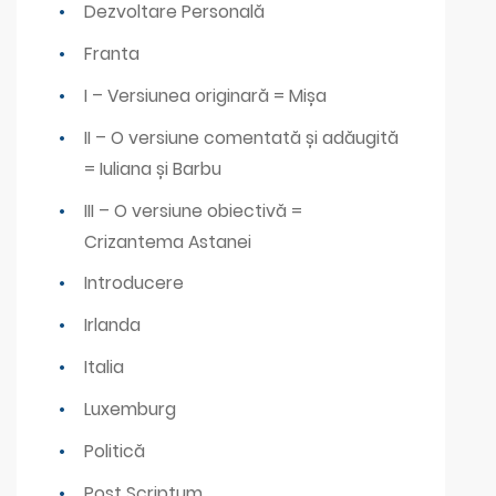
Dezvoltare Personală
Franta
I – Versiunea originară = Mișa
II – O versiune comentată și adăugită
= Iuliana și Barbu
III – O versiune obiectivă =
Crizantema Astanei
Introducere
Irlanda
Italia
Luxemburg
Politică
Post Scriptum