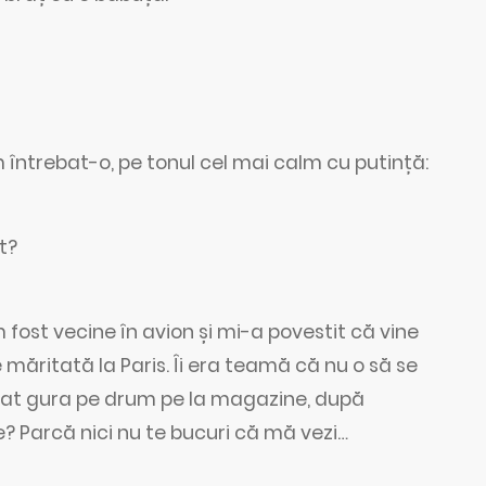
am întrebat-o, pe tonul cel mai calm cu putință:
t?
ost vecine în avion și mi-a povestit că vine
e măritată la Paris. Îi era teamă că nu o să se
cat gura pe drum pe la magazine, după
 Parcă nici nu te bucuri că mă vezi…