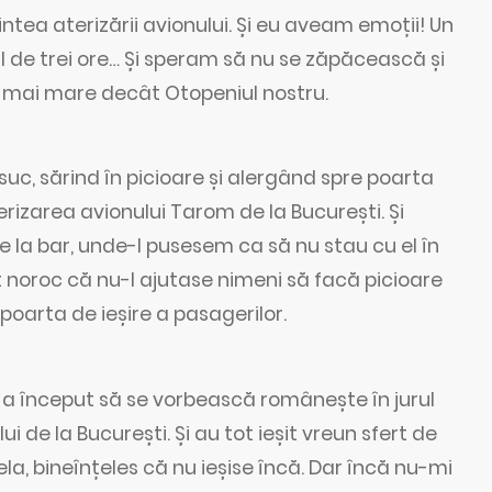
intea aterizării avionului. Și eu aveam emoții! Un
l de trei ore… Și speram să nu se zăpăcească și
t mai mare decât Otopeniul nostru.
uc, sărind în picioare și alergând spre poarta
erizarea avionului Tarom de la București. Și
 la bar, unde-l pusesem ca să nu stau cu el în
 noroc că nu-l ajutase nimeni să facă picioare
 poarta de ieșire a pasagerilor.
a început să se vorbească românește în jurul
i de la București. Și au tot ieșit vreun sfert de
a, bineînțeles că nu ieșise încă. Dar încă nu-mi