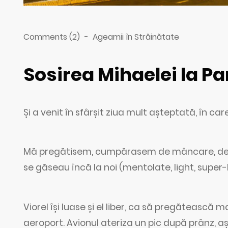
Comments (2)
-
Ageamii în Străinătate
Sosirea Mihaelei la Pa
Și a venit în sfârșit ziua mult așteptată, în ca
Mă pregătisem, cumpărasem de mâncare, de bău
se găseau încă la noi (mentolate, light, super-l
Viorel își luase și el liber, ca să pregăteasc
aeroport. Avionul ateriza un pic după prânz, a