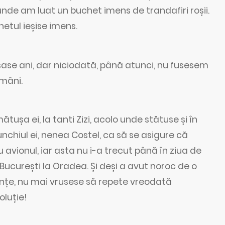
unde am luat un buchet imens de trandafiri roșii.
hetul ieșise imens.
ase ani, dar niciodată, până atunci, nu fusesem
mâni.
tușa ei, la tanti Zizi, acolo unde stătuse și în
nchiul ei, nenea Costel, ca să se asigure că
cu avionul, iar asta nu i-a trecut până în ziua de
 București la Oradea. Și deși a avut noroc de o
lențe, nu mai vrusese să repete vreodată
oluție!