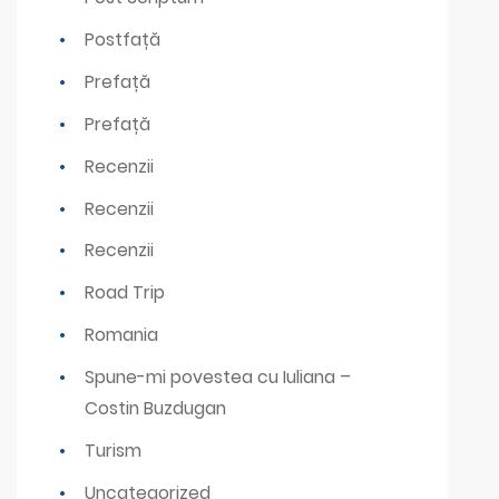
Postfață
Prefață
Prefață
Recenzii
Recenzii
Recenzii
Road Trip
Romania
Spune-mi povestea cu Iuliana –
Costin Buzdugan
Turism
Uncategorized