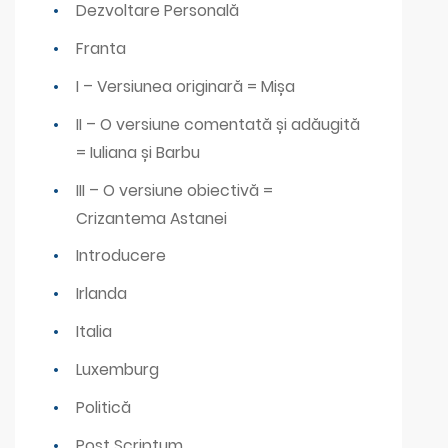
Dezvoltare Personală
Franta
I – Versiunea originară = Mișa
II – O versiune comentată și adăugită
= Iuliana și Barbu
III – O versiune obiectivă =
Crizantema Astanei
Introducere
Irlanda
Italia
Luxemburg
Politică
Post Scriptum