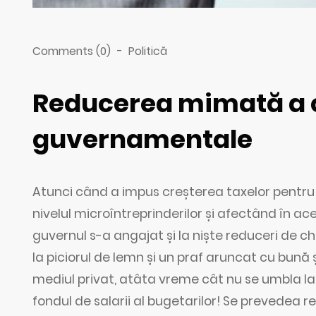
Comments (0)
-
Politică
Reducerea mimată a c
guvernamentale
Atunci când a impus creșterea taxelor pentru m
nivelul microîntreprinderilor și afectând în a
guvernul s-a angajat și la niște reduceri de che
la piciorul de lemn și un praf aruncat cu bună șt
mediul privat, atâta vreme cât nu se umbla la 
fondul de salarii al bugetarilor! Se prevedea r