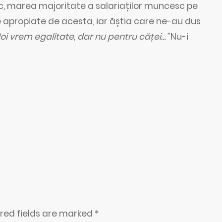
ic, marea majoritate a salariaților muncesc pe
e apropiate de acesta, iar ăștia care ne-au dus
Noi vrem egalitate, dar nu pentru căței…”
Nu-i
ired fields are marked
*