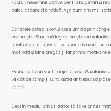
sporuri nesemnificative pentru bugetari și redu
calculatoare și birotică. Așa cum am mai scris:
Dar zilele astea, zvonul care umblă prin târg e 
vor crește! Și nu mă leg de creșterea salariilor
analfabeți funcționali ies acum din școli, este 
motivați și bine pregătiți. Iar prima motivare e
Zvonul este că vor fi majorate cu 5% salariile 
La cât de tâmpiți sunt, ăștia ar trebui să plăt
salarii!
Deci în mediul privat, datorită taxelor nesimți