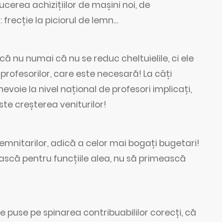
cerea achizițiilor de mașini noi, de
 frecție la piciorul de lemn…
că nu numai că nu se reduc cheltuielile, ci ele
 profesorilor, care este necesară! La câți
nevoie la nivel național de profesori implicați,
ste creșterea veniturilor!
demnitarilor, adică a celor mai bogați bugetari!
ească pentru funcțiile alea, nu să primească
te puse pe spinarea contribuabililor corecți, că