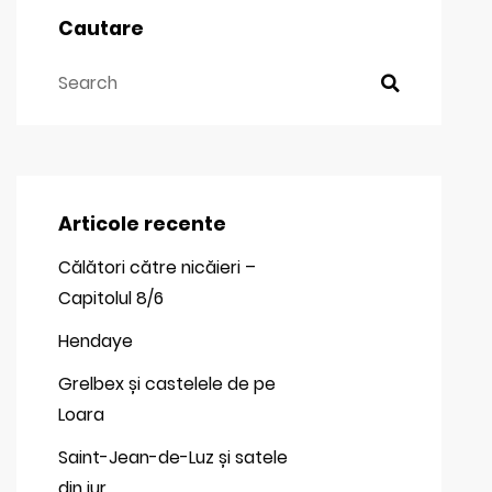
Cautare
Articole recente
Călători către nicăieri –
Capitolul 8/6
Hendaye
Grelbex și castelele de pe
Loara
Saint-Jean-de-Luz și satele
din jur