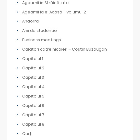
Ageamii în Străinătate
Ageamii la ei Acasă – volumul 2
Andorra
Anii de studentie
Business meetings
Călători către nicăieri – Costin Buzdugan
Capitolul 1
Capitolul 2
Capitolul 3
Capitolul 4
Capitolul 5
Capitolul 6
Capitolul 7
Capitolul 8
Carți