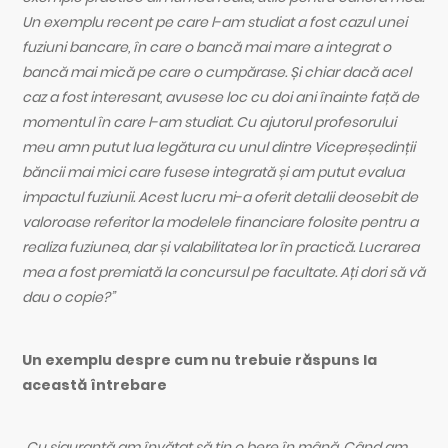
Un exemplu recent pe care l-am studiat a fost cazul unei
fuziuni bancare, în care o bancă mai mare a integrat o
bancă mai mică pe care o cumpărase. Și chiar dacă acel
caz a fost interesant, avusese loc cu doi ani înainte față de
momentul în care l-am studiat. Cu ajutorul profesorului
meu amn putut lua legătura cu unul dintre Vicepreședinții
băncii mai mici care fusese integrată și am putut evalua
impactul fuziunii. Acest lucru mi-a oferit detalii deosebit de
valoroase referitor la modelele financiare folosite pentru a
realiza fuziunea, dar și valabilitatea lor în practică. Lucrarea
mea a fost premiată la concursul pe facultate. Ați dori să vă
dau o copie?”
Un exemplu despre cum nu trebuie răspuns la
această întrebare
„Cu siguranță am învățat să țin o bere în mână. Când am