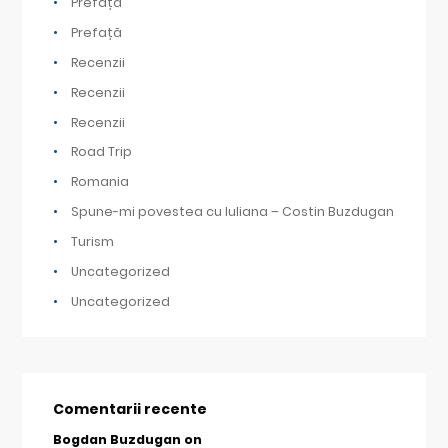
Prefață
Prefață
Recenzii
Recenzii
Recenzii
Road Trip
Romania
Spune-mi povestea cu Iuliana – Costin Buzdugan
Turism
Uncategorized
Uncategorized
Comentarii recente
Bogdan Buzdugan
on