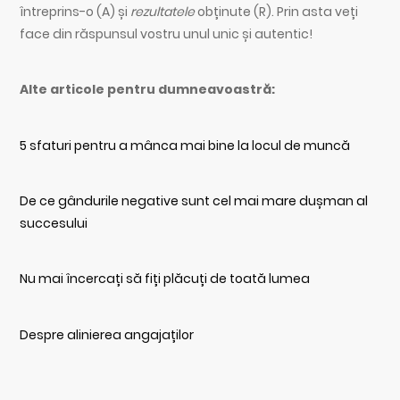
întreprins-o (A) și
rezultatele
obținute (R). Prin asta veți
face din răspunsul vostru unul unic și autentic!
Alte articole pentru dumneavoastră:
5 sfaturi pentru a mânca mai bine la locul de muncă
De ce gândurile negative sunt cel mai mare dușman al
succesului
Nu mai încercați să fiți plăcuți de toată lumea
Despre alinierea angajaților