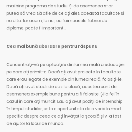
mai bine programa de studiu. Și de asemenea s-ar
putea să vrea să afle de ce ați ales această facultate și
nu alta. Iar acum, la noi, cu faimoasele fabrici de
diplome, poate fi important…
Cea mai bună abordare pentru răspuns
Concentrați-vă pe aplicațiile din lumea reală a educației
pe care ați primit-o. Dacă ați avut proiecte în facultate
care erau legate de exemple din lumea reală, folosiți-le.
Dacă ați avut studii de caz la clasă, acestea sunt de
asemenea exemple bune pentru a fi folosite. Și la fel în
cazul în care ați muncit sau ați avut poziții de internship
în timpul studiilor, este o oportunitate de a vorbi în mod
specific despre ceea ce ați învățat la școală și v-a fost
de ajutor la locul de muncă.