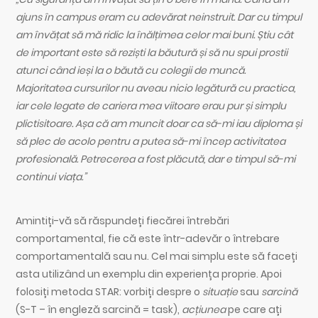
ajuns în campus eram cu adevărat neinstruit. Dar cu timpul
am învățat să mă ridic la înălțimea celor mai buni. Știu cât
de important este să reziști la băutură și să nu spui prostii
atunci când ieși la o băută cu colegii de muncă.
Majoritatea cursurilor nu aveau nicio legătură cu practica,
iar cele legate de cariera mea viitoare erau pur și simplu
plictisitoare. Așa că am muncit doar ca să-mi iau diploma și
să plec de acolo pentru a putea să-mi încep activitatea
profesională. Petrecerea a fost plăcută, dar e timpul să-mi
continui viața.”
Amintiți-vă să răspundeți fiecărei întrebări
comportamental, fie că este într-adevăr o întrebare
comportamentală sau nu. Cel mai simplu este să faceți
asta utilizând un exemplu din experiența proprie. Apoi
folosiți metoda STAR: vorbiți despre o
situație
sau
sarcină
(S-T – în engleză sarcină = task),
acțiunea
pe care ați