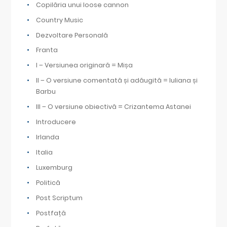
Copilăria unui loose cannon
Country Music
Dezvoltare Personală
Franta
I – Versiunea originară = Mișa
II – O versiune comentată și adăugită = Iuliana și
Barbu
III – O versiune obiectivă = Crizantema Astanei
Introducere
Irlanda
Italia
Luxemburg
Politică
Post Scriptum
Postfață