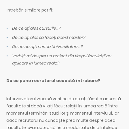
Întrebări similare pot fi:
De ce ați ales cursurile…?
De ce ați ales să faceți acest master?
De ce nu ați mers la Universitatea …?
Vorbiți-mi despre un proiect din timpul facultății cu
aplicare în lumea reală?
De ce pune recrutorul această întrebare?
Intervievatorul vrea să verifice de ce ați făcut o anumită
facultate și dacă v-ați făcut relații în lumea reală între
momentul terminării studiilor și momentul interviului. Iar
dacă recrutorul nu cunoaște prea multe despre acea
facultate, s-ar putea să fie o modalitate de a înțelege