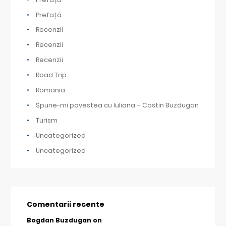
Prefață
Recenzii
Recenzii
Recenzii
Road Trip
Romania
Spune-mi povestea cu Iuliana – Costin Buzdugan
Turism
Uncategorized
Uncategorized
Comentarii recente
Bogdan Buzdugan
on