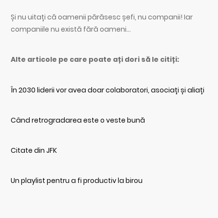
Și nu uitați că oamenii părăsesc șefi, nu companii! Iar
companiile nu există fără oameni…
Alte articole pe care poate ați dori să le citiți:
În 2030 liderii vor avea doar colaboratori, asociați și aliați
Când retrogradarea este o veste bună
Citate din JFK
Un playlist pentru a fi productiv la birou