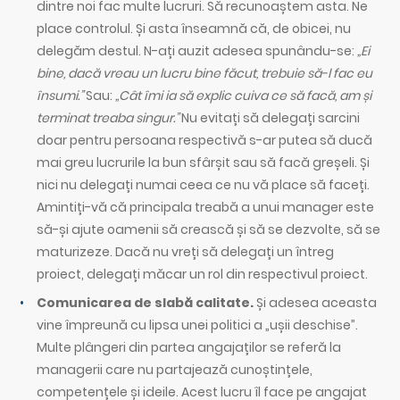
dintre noi fac multe lucruri. Să recunoaștem asta. Ne
place controlul. Și asta înseamnă că, de obicei, nu
delegăm destul. N-ați auzit adesea spunându-se:
„Ei
bine, dacă vreau un lucru bine făcut, trebuie să-l fac eu
însumi.”
Sau:
„Cât îmi ia să explic cuiva ce să facă, am și
terminat treaba singur.”
Nu evitați să delegați sarcini
doar pentru persoana respectivă s-ar putea să ducă
mai greu lucrurile la bun sfârșit sau să facă greșeli. Și
nici nu delegați numai ceea ce nu vă place să faceți.
Amintiți-vă că principala treabă a unui manager este
să-și ajute oamenii să crească și să se dezvolte, să se
maturizeze. Dacă nu vreți să delegați un întreg
proiect, delegați măcar un rol din respectivul proiect.
Comunicarea de slabă calitate.
Și adesea aceasta
vine împreună cu lipsa unei politici a „ușii deschise”.
Multe plângeri din partea angajaților se referă la
managerii care nu partajează cunoștințele,
competențele și ideile. Acest lucru îl face pe angajat