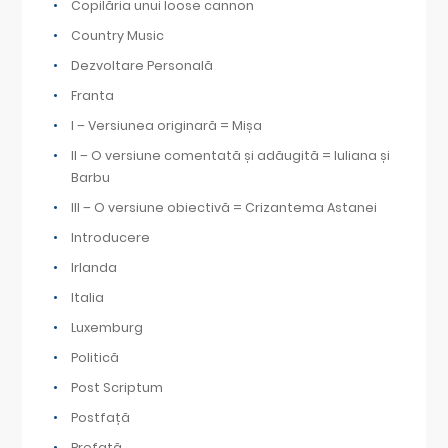
Copilăria unui loose cannon
Country Music
Dezvoltare Personală
Franta
I – Versiunea originară = Mișa
II – O versiune comentată și adăugită = Iuliana și
Barbu
III – O versiune obiectivă = Crizantema Astanei
Introducere
Irlanda
Italia
Luxemburg
Politică
Post Scriptum
Postfață
Prefață