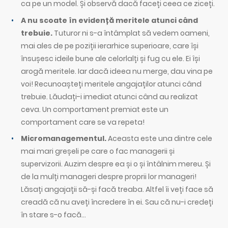
ca pe un model. Și observă dacă faceți ceea ce ziceți.
A nu scoate în evidență meritele atunci când
trebuie.
Tuturor ni s-a întâmplat să vedem oameni,
mai ales de pe poziții ierarhice superioare, care își
însușesc ideile bune ale celorlalți și fug cu ele. Ei își
arogă meritele. Iar dacă ideea nu merge, dau vina pe
voi! Recunoașteți meritele angajaților atunci când
trebuie. Lăudați-i imediat atunci când au realizat
ceva. Un comportament premiat este un
comportament care se va repeta!
Micromanagementul.
Aceasta este una dintre cele
mai mari greșeli pe care o fac managerii și
supervizorii. Auzim despre ea și o și întâlnim mereu. Și
de la mulți manageri despre proprii lor manageri!
Lăsați angajații să-și facă treaba. Altfel îi veți face să
creadă că nu aveți încredere în ei. Sau că nu-i credeți
în stare s-o facă…