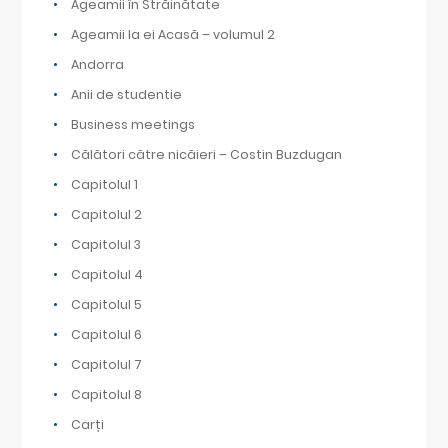
Ageamii în Străinătate
Ageamii la ei Acasă – volumul 2
Andorra
Anii de studentie
Business meetings
Călători către nicăieri – Costin Buzdugan
Capitolul 1
Capitolul 2
Capitolul 3
Capitolul 4
Capitolul 5
Capitolul 6
Capitolul 7
Capitolul 8
Carți