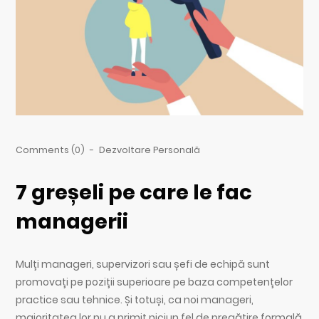
Comments (0)
-
Dezvoltare Personală
7 greșeli pe care le fac
managerii
Mulți manageri, supervizori sau șefi de echipă sunt
promovați pe poziții superioare pe baza competențelor
practice sau tehnice. Și totuși, ca noi manageri,
majoritatea lor nu a primit niciun fel de pregătire formală