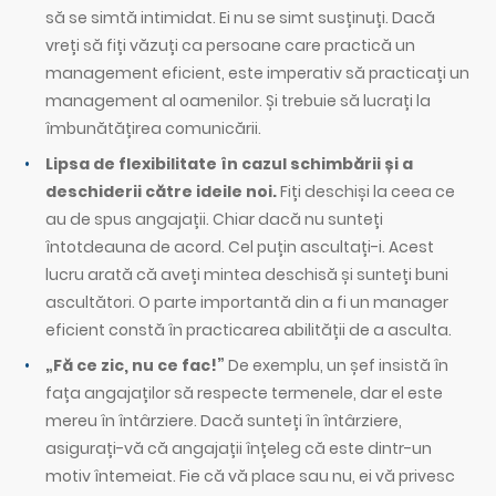
să se simtă intimidat. Ei nu se simt susținuți. Dacă
vreți să fiți văzuți ca persoane care practică un
management eficient, este imperativ să practicați un
management al oamenilor. Și trebuie să lucrați la
îmbunătățirea comunicării.
Lipsa de flexibilitate în cazul schimbării și a
deschiderii către ideile noi.
Fiți deschiși la ceea ce
au de spus angajații. Chiar dacă nu sunteți
întotdeauna de acord. Cel puțin ascultați-i. Acest
lucru arată că aveți mintea deschisă și sunteți buni
ascultători. O parte importantă din a fi un manager
eficient constă în practicarea abilității de a asculta.
„Fă ce zic, nu ce fac!”
De exemplu, un șef insistă în
fața angajaților să respecte termenele, dar el este
mereu în întârziere. Dacă sunteți în întârziere,
asigurați-vă că angajații înțeleg că este dintr-un
motiv întemeiat. Fie că vă place sau nu, ei vă privesc