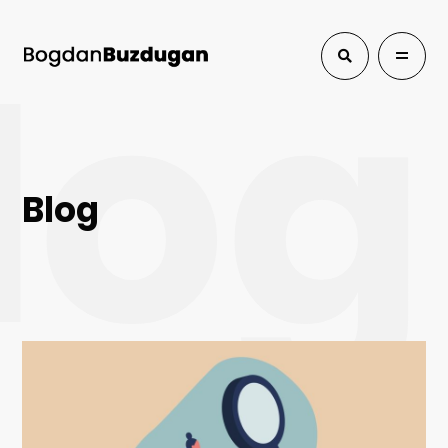
log
Blog