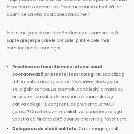
în munca cu oamenii sau în comunicarea efectivă. Iar
acum, ce să vezi, coordonează oameni!
Într-o mulțime de ani de când lucrez cu oameni, iată
șapte greșeli pe care le consider printre cele mai
comune pentru manageri:
Practicarea favoritismului atunci când
coordonează prieteni și foști colegi
. Nu socializați
tot timpul cu acelaș prieten fără să-i includeți și pe
ceilalți din echipă. De exemplu dacă ieșiți la masă cu
un prieten din subordinea voastră, mai includeți
câțiva colegi. Fiți conștienți de problema „omului
șefului”! Cu alte cuvinte, ceilalți vor considera relația
voastră ca fiind bazată doar pe prietenie și favoritism.
Delegarea de slabă calitate.
Ca manageri, mulți