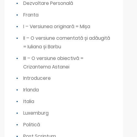
Dezvoltare Personală
Franta
I – Versiunea originară = Mișa
II – O versiune comentată și adăugită
= Iuliana și Barbu
III – O versiune obiectivă =
Crizantema Astanei
Introducere
Irlanda
Italia
Luxemburg
Politică
Post Scriptum