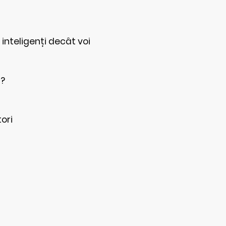
inteligenți decât voi
ă?
ori