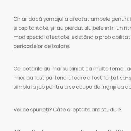
Chiar dacă șomajul a afectat ambele genuri, fe
și ospitalitate, și-au pierdut slujbele într-un
mod special afectate, existând o prob abilitat
perioadelor de izolare.
Cercetările au mai subliniat că multe femei,
mici, au fost partenerul care a fost forțat să
simplu la job pentru a se ocupa de îngrijirea cop
Voi ce spuneți? Câte dreptate are studiul?