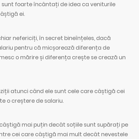
 sunt foarte încântați de idea ca veniturile
âștigă ei.
hiar nefericiți, în secret bineînțeles, dacă
alariu pentru că micșorează diferența de
primesc o mărire și diferența crește se crează un
ziții atunci când ele sunt cele care câștigă cei
te o creștere de salariu.
 câștigă mai puțin decât soțiile sunt supărați pe
 dintre cei care câștigă mai mult decât nevestele