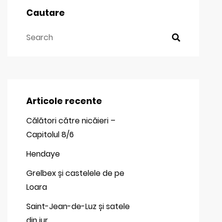
Cautare
Articole recente
Călători către nicăieri –
Capitolul 8/6
Hendaye
Grelbex și castelele de pe
Loara
Saint-Jean-de-Luz și satele
din jur