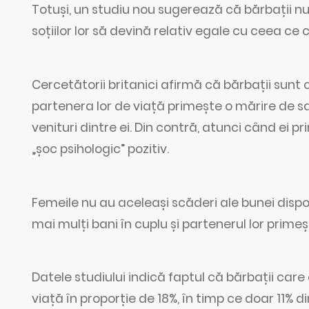
Totuși, un studiu nou sugerează că bărbații nu
soțiilor lor să devină relativ egale cu ceea ce c
Cercetătorii britanici afirmă că bărbații sunt c
partenera lor de viață primește o mărire de s
venituri dintre ei. Din contră, atunci când ei 
„șoc psihologic” pozitiv.
Femeile nu au aceleași scăderi ale bunei dispo
mai mulți bani în cuplu și partenerul lor primeș
Datele studiului indică faptul că bărbații care
viață în proporție de 18%, în timp ce doar 11%