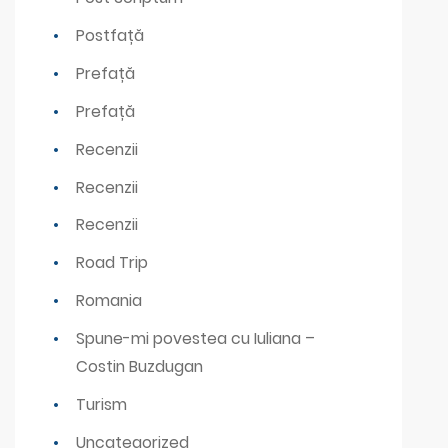
Postfață
Prefață
Prefață
Recenzii
Recenzii
Recenzii
Road Trip
Romania
Spune-mi povestea cu Iuliana –
Costin Buzdugan
Turism
Uncategorized