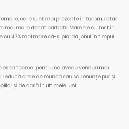
meile, care sunt mai prezente în turism, retail
 ritm mai mare decât bărbații. Mamele au fost în
e cu 47% mai mare să-și piardă jobul în timpul
 adesea tocmai pentru că aveau venituri mai
-și reducă orele de muncă sau să renunțe pur și
iilor și de casă în ultimele luni.