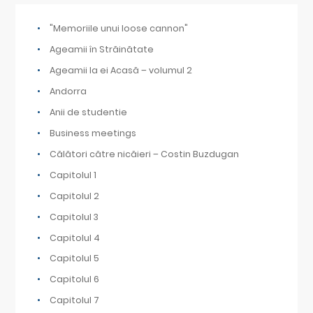
"Memoriile unui loose cannon"
Ageamii în Străinătate
Ageamii la ei Acasă – volumul 2
Andorra
Anii de studentie
Business meetings
Călători către nicăieri – Costin Buzdugan
Capitolul 1
Capitolul 2
Capitolul 3
Capitolul 4
Capitolul 5
Capitolul 6
Capitolul 7