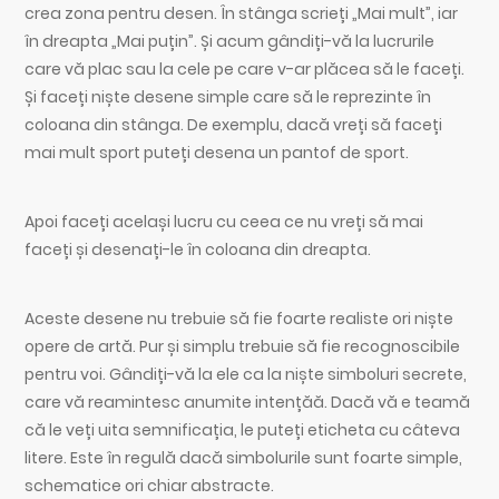
crea zona pentru desen. În stânga scrieți „Mai mult”, iar
în dreapta „Mai puțin”. Și acum gândiți-vă la lucrurile
care vă plac sau la cele pe care v-ar plăcea să le faceți.
Și faceți niște desene simple care să le reprezinte în
coloana din stânga. De exemplu, dacă vreți să faceți
mai mult sport puteți desena un pantof de sport.
Apoi faceți același lucru cu ceea ce nu vreți să mai
faceți și desenați-le în coloana din dreapta.
Aceste desene nu trebuie să fie foarte realiste ori niște
opere de artă. Pur și simplu trebuie să fie recognoscibile
pentru voi. Gândiți-vă la ele ca la niște simboluri secrete,
care vă reamintesc anumite intențăă. Dacă vă e teamă
că le veți uita semnificația, le puteți eticheta cu câteva
litere. Este în regulă dacă simbolurile sunt foarte simple,
schematice ori chiar abstracte.