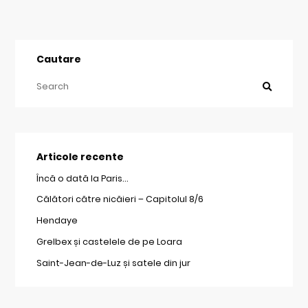
Cautare
Articole recente
Încă o dată la Paris…
Călători către nicăieri – Capitolul 8/6
Hendaye
Grelbex și castelele de pe Loara
Saint-Jean-de-Luz și satele din jur