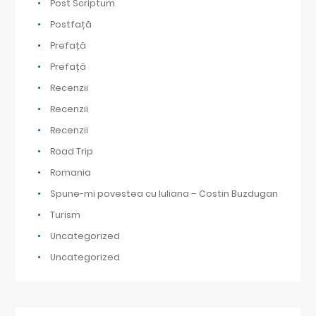
Post Scriptum
Postfață
Prefață
Prefață
Recenzii
Recenzii
Recenzii
Road Trip
Romania
Spune-mi povestea cu Iuliana – Costin Buzdugan
Turism
Uncategorized
Uncategorized