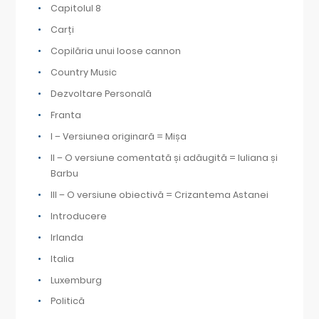
Capitolul 8
Carți
Copilăria unui loose cannon
Country Music
Dezvoltare Personală
Franta
I – Versiunea originară = Mișa
II – O versiune comentată și adăugită = Iuliana și
Barbu
III – O versiune obiectivă = Crizantema Astanei
Introducere
Irlanda
Italia
Luxemburg
Politică