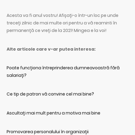
Acesta va fi anul vostru! Afișați-o într-un loc pe unde
treceți zilnic de mai multe ori pentru a vă reaminti în
permanență ce vreți de la 2021! Mingea e la voi!
Alte articole care v-ar putea interesa:
Poate funcționa întreprinderea dumneavoastră fără
salariați?
Ce tip de patron vă convine cel mai bine?
Ascultați mai mult pentru a motiva mai bine
Promovarea personalului în organizații