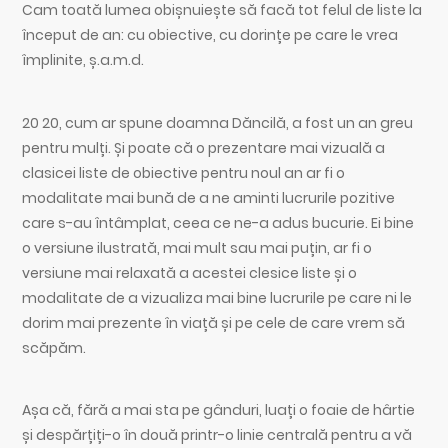
Cam toată lumea obișnuiește să facă tot felul de liste la
început de an: cu obiective, cu dorințe pe care le vrea
împlinite, ș.a.m.d.
20 20, cum ar spune doamna Dăncilă, a fost un an greu
pentru mulți. Și poate că o prezentare mai vizuală a
clasicei liste de obiective pentru noul an ar fi o
modalitate mai bună de a ne aminti lucrurile pozitive
care s-au întâmplat, ceea ce ne-a adus bucurie. Ei bine
o versiune ilustrată, mai mult sau mai puțin, ar fi o
versiune mai relaxată a acestei clesice liste și o
modalitate de a vizualiza mai bine lucrurile pe care ni le
dorim mai prezente în viață și pe cele de care vrem să
scăpăm.
Așa că, fără a mai sta pe gânduri, luați o foaie de hârtie
și despărțiți-o în două printr-o linie centrală pentru a vă