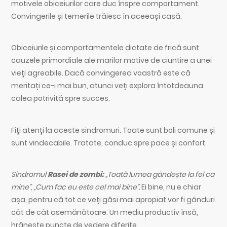
motivele obiceiurilor care duc înspre comportament.
Convingerile și temerile trăiesc în aceeași casă.
Obiceiurile și comportamentele dictate de frică sunt
cauzele primordiale ale marilor motive de ciuntire a unei
vieți agreabile. Dacă convingerea voastră este că
meritați ce-i mai bun, atunci veți explora întotdeauna
calea potrivită spre succes.
Fiți atenți la aceste sindromuri. Toate sunt boli comune și
sunt vindecabile. Tratate, conduc spre pace și confort.
Sindromul
Rasei de zombi:
„Toată lumea gândește la fel ca
mine”, „Cum fac eu este cel mai bine”.
Ei bine, nu e chiar
așa, pentru că tot ce veți găsi mai apropiat vor fi gânduri
cât de cât asemănătoare. Un mediu productiv însă,
hrănește puncte de vedere diferite.