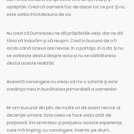
așteptări. Cred că oamenii fac de obicei tot ce pot. Și nu
este vorba întotdeauna de voi.
Nu cred că Dumnezeu ne dă prăpăstiile vieții, dar ne dă
tăria să îndurăm și să reușim. Cred în bucuria de a fi
acolo când cineva are nevoie, în a partaja, în a da. Și nu
se vorbește destul despre asta și nu se sărbătoresc
destul aceste realizări.
Această convingere nu vreau să mi-o schimb și este
credința mea în bunătatea primordială a oamenilor.
M-am bucurat din plin, de multe ori de acest nectar al
decenței umane. Este ceea ce face viața atât de
prețioasă. Îmi amintesc și prețuiesc aceste experiențe,
care mă împing, cu convingere, înainte, pe drum…