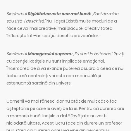
Sindromul
Rigiditatea este cea mai bună:
„Faci ca mine
sau ușa-i deschisă.”
Nu-i așa! Există multe moduri de a
face ceva, mai creative, mai plăcute. Creativitatea
înflorește într-un spațiu deschis provocărilor.
Sindromul
Managerului suprem:
„Eu sunt la butoane”.
Priviți
cu atenție. Rotițele nu sunt implicate emoțional.
Încercarea de a vă extinde puterea asupra a ceea ce nu
trebuie să controlați voi este cea mai inutilă și
extenuantă sarcină din univers.
Oamenii vă mai rănesc, dar nu atât de mult cât o fac
așteptările pe care le aveți de la ei. Pentru că durerea are
o memorie bună, lecțiile o dată învățate nu vor fi
niciodată uitate. Acest lucru face din durere un profesor
bun. Cred că durerea opresivă vine din percepții și