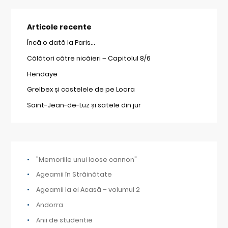
Articole recente
Încă o dată la Paris…
Călători către nicăieri – Capitolul 8/6
Hendaye
Grelbex și castelele de pe Loara
Saint-Jean-de-Luz și satele din jur
"Memoriile unui loose cannon"
Ageamii în Străinătate
Ageamii la ei Acasă – volumul 2
Andorra
Anii de studentie