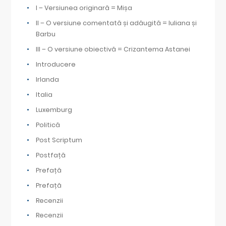
I – Versiunea originară = Mișa
II – O versiune comentată și adăugită = Iuliana și
Barbu
III – O versiune obiectivă = Crizantema Astanei
Introducere
Irlanda
Italia
Luxemburg
Politică
Post Scriptum
Postfață
Prefață
Prefață
Recenzii
Recenzii