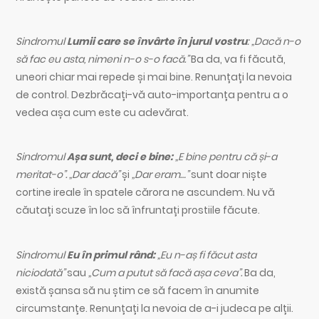
Sindromul
Lumii care se învârte în jurul vostru
: „Dacă n-o
să fac eu asta, nimeni n-o s-o facă.”
Ba da, va fi făcută,
uneori chiar mai repede și mai bine. Renunțați la nevoia
de control. Dezbrăcați-vă auto-importanța pentru a o
vedea așa cum este cu adevărat.
Sindromul
Așa sunt, deci e bine:
„E bine pentru că și-a
meritat-o”. „Dar dacă”
și
„Dar eram…”
sunt doar niște
cortine ireale în spatele cărora ne ascundem. Nu vă
căutați scuze în loc să înfruntați prostiile făcute.
Sindromul
Eu în primul rând:
„Eu n-aș fi făcut asta
niciodată”
sau
„Cum a putut să facă așa ceva”.
Ba da,
există șansa să nu știm ce să facem în anumite
circumstanțe. Renunțați la nevoia de a-i judeca pe alții.