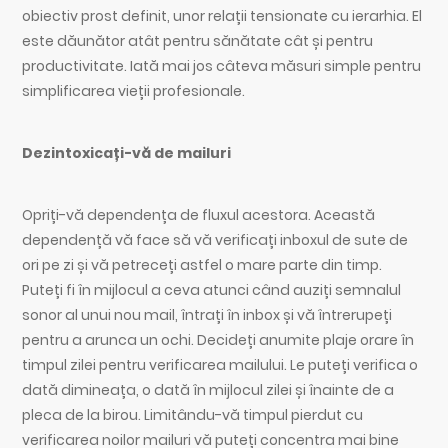
obiectiv prost definit, unor relații tensionate cu ierarhia. El
este dăunător atât pentru sănătate cât și pentru
productivitate. Iată mai jos câteva măsuri simple pentru
simplificarea vieții profesionale.
Dezintoxicați-vă de mailuri
Opriți-vă dependența de fluxul acestora. Această
dependență vă face să vă verificați inboxul de sute de
ori pe zi și vă petreceți astfel o mare parte din timp.
Puteți fi în mijlocul a ceva atunci când auziți semnalul
sonor al unui nou mail, întrați în inbox și vă întrerupeți
pentru a arunca un ochi. Decideți anumite plaje orare în
timpul zilei pentru verificarea mailului. Le puteți verifica o
dată dimineața, o dată în mijlocul zilei și înainte de a
pleca de la birou. Limitându-vă timpul pierdut cu
verificarea noilor mailuri vă puteți concentra mai bine