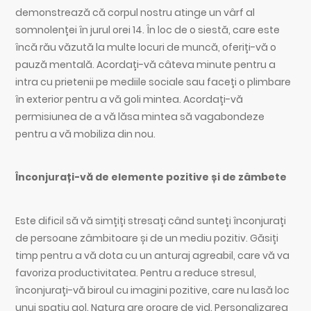
demonstrează că corpul nostru atinge un vârf al
somnolenței în jurul orei 14. În loc de o siestă, care este
încă rău văzută la multe locuri de muncă, oferiți-vă o
pauză mentală. Acordați-vă câteva minute pentru a
intra cu prietenii pe mediile sociale sau faceți o plimbare
în exterior pentru a vă goli mintea. Acordați-vă
permisiunea de a vă lăsa mintea să vagabondeze
pentru a vă mobiliza din nou.
Înconjurați-vă de elemente pozitive și de zâmbete
Este dificil să vă simțiți stresați când sunteți înconjurați
de persoane zâmbitoare și de un mediu pozitiv. Găsiți
timp pentru a vă dota cu un anturaj agreabil, care vă va
favoriza productivitatea. Pentru a reduce stresul,
înconjurați-vă biroul cu imagini pozitive, care nu lasă loc
unui spațiu gol. Natura are oroare de vid. Personalizarea