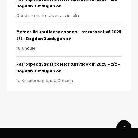
on
Bogdan Buzdugan
Când un munte devine o insulă
Memoriile unui loose cannon – retrospectivă 2025
on
3/3 - Bogdan Buzdugan
Furuncule
Retrospectiva articolelor turistice din 2025 – 2/2 -
on
Bogdan Buzdugan
La Strasbourg după Crăciun