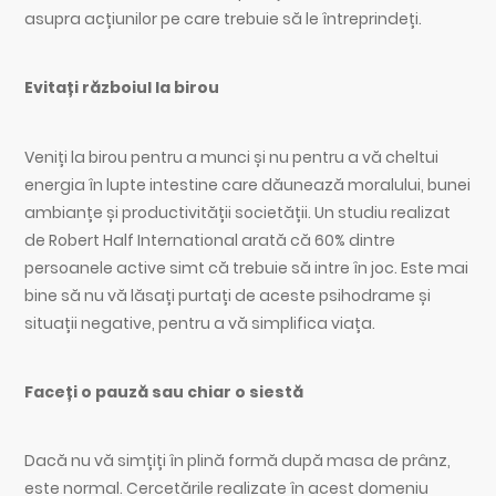
asupra acțiunilor pe care trebuie să le întreprindeți.
Evitați războiul la birou
Veniți la birou pentru a munci și nu pentru a vă cheltui
energia în lupte intestine care dăunează moralului, bunei
ambianțe și productivității societății. Un studiu realizat
de Robert Half International arată că 60% dintre
persoanele active simt că trebuie să intre în joc. Este mai
bine să nu vă lăsați purtați de aceste psihodrame și
situații negative, pentru a vă simplifica viața.
Faceți o pauză sau chiar o siestă
Dacă nu vă simțiți în plină formă după masa de prânz,
este normal. Cercetările realizate în acest domeniu