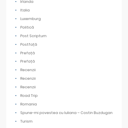
Irlanda
Italia
Luxemburg
Politică
Post Scriptum
Postfață
Prefață
Prefață
Recenzii
Recenzii
Recenzii
Road Trip
Romania
Spune-mi povestea cu Iuliana – Costin Buzdugan
Turism