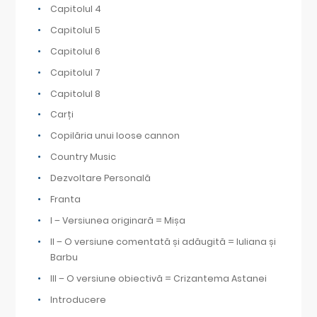
Capitolul 4
Capitolul 5
Capitolul 6
Capitolul 7
Capitolul 8
Carți
Copilăria unui loose cannon
Country Music
Dezvoltare Personală
Franta
I – Versiunea originară = Mișa
II – O versiune comentată și adăugită = Iuliana și
Barbu
III – O versiune obiectivă = Crizantema Astanei
Introducere