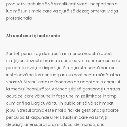
productivi trebuie să vă simplificați viața. Începeți prin a
lua măsuri simple care vă ajută să dezaglomerați viața
profesională.
Stresul acut și cel cronic
Sunteți penalizați de stres în în munca voastră dacă
simțiți un dezechilibru între ceea ce vi se cere și resursele
pe care le aveți la dispoziție. Situația stresantă care se
instalează pe termen lung are un cost pentru sănătatea
voastră. Stresul este un fenomen de adaptare a corpului
la mediul înconjurător. Adesea știți să gestionați un stres
acut, cel care vă pune în fața unei mize limitate în timp,
cum ar fi să luați cuvântul în public ori să vă schimbați
jobul. Stresul cronic este mai dificil de gestionat și foarte
periculos. El răspunde unei situații în care vă simțiți
depășiți, unei suprasarcini la locul de muncă, unui