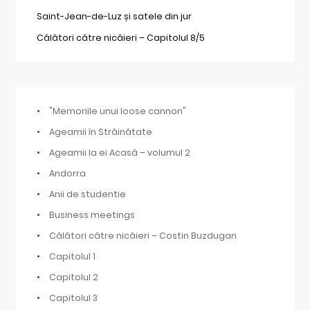
Saint-Jean-de-Luz și satele din jur
Călători către nicăieri – Capitolul 8/5
"Memoriile unui loose cannon"
Ageamii în Străinătate
Ageamii la ei Acasă – volumul 2
Andorra
Anii de studentie
Business meetings
Călători către nicăieri – Costin Buzdugan
Capitolul 1
Capitolul 2
Capitolul 3