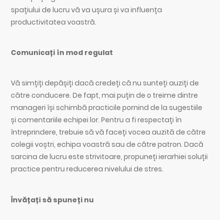
spațiului de lucru vă va ușura și va influența
productivitatea voastră.
Comunicați în mod regulat
Vă simțiți depășiți dacă credeți că nu sunteți auziți de
către conducere. De fapt, mai puțin de o treime dintre
manageri își schimbă practicile pornind de la sugestiile
și comentariile echipei lor. Pentru a fi respectați în
întreprindere, trebuie să vă faceți vocea auzită de către
colegii voștri, echipa voastră sau de către patron. Dacă
sarcina de lucru este strivitoare, propuneți ierarhiei soluții
practice pentru reducerea nivelului de stres.
Învățați să spuneți nu