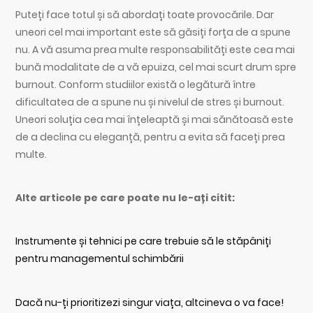
Puteți face totul și să abordați toate provocările. Dar
uneori cel mai important este să găsiți forța de a spune
nu. A vă asuma prea multe responsabilități este cea mai
bună modalitate de a vă epuiza, cel mai scurt drum spre
burnout. Conform studiilor există o legătură între
dificultatea de a spune nu și nivelul de stres și burnout.
Uneori soluția cea mai înțeleaptă și mai sănătoasă este
de a declina cu eleganță, pentru a evita să faceți prea
multe.
Alte articole pe care poate nu le-ați citit:
Instrumente și tehnici pe care trebuie să le stăpâniți
pentru managementul schimbării
Dacă nu-ți prioritizezi singur viața, altcineva o va face!