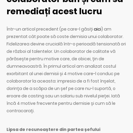
remediați acest lucru
Într-un articol precedent (pe care-l găsiți
aici
) am
prezentat cât poate să coste demisia unui colaborator.
Fidelizarea devine crucială într-o perioadă tensionată ori
de război al talentelor. Un colaborator de calitate vă
părăsește pentru motive care, de obicei, țin de
dumneavoastră. În primul articol am analizat costul
exorbitant al unei demisii și 4 motive care-l conduc pe
colaborator la aceasta: impresia de a fi fost înșelat,
dorința de a scăpa de un șef pe care nu-l suportă, o
eroare de casting sau un salariu sub nivelul pieței. Iată
încă 4 motive frecvente pentru demisie și cum să le
contracarați.
Lipsa de recunoaștere din partea șefului