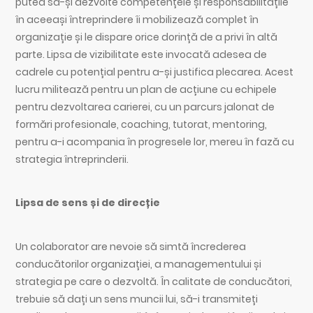
putea să-și dezvolte competențele și responsabilitățile
în aceeași întreprindere îi mobilizează complet în
organizație și le dispare orice dorință de a privi în altă
parte. Lipsa de vizibilitate este invocată adesea de
cadrele cu potențial pentru a-și justifica plecarea. Acest
lucru militează pentru un plan de acțiune cu echipele
pentru dezvoltarea carierei, cu un parcurs jalonat de
formări profesionale, coaching, tutorat, mentoring,
pentru a-i acompania în progresele lor, mereu în fază cu
strategia întreprinderii.
Lipsa de sens și de direcție
Un colaborator are nevoie să simtă încrederea
conducătorilor organizației, a managementului și
strategia pe care o dezvoltă. În calitate de conducători,
trebuie să dați un sens muncii lui, să-i transmiteți