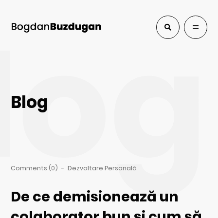
log
Blog
Comments (0)
-
Dezvoltare Personală
De ce demisionează un
colaborator bun și cum să