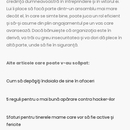
credința dumneavoastră în întreprindere și în viitorul ei.
Lui îi place să facă parte dintr-un ansamblu mai mare
decât el, în care se simte bine, poate juca un rol eficient
și să-și asume din plin angajamentul pe un vas care
avansează. Dacă bănuiește că organizația este în
derivă, va trăi cu greu insecuritatea și va dori dă plece în
altă parte, unde să fie în siguranță.
Alte articole care poate v-au scăpat:
Cum să depăşiţi îndoiala de sine în afaceri
5 reguli pentru o mai bună apărare contra hacker-ilor
Sfaturi pentru tinerele mame care vor să fie active și
fericite