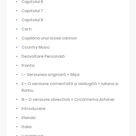
Capitolul 6
Capitolul 7
Capitolul 8
Carți
Copilăria unui loose cannon
Country Music
Dezvoltare Personală
Franta
I – Versiunea originară = Mișa
II – O versiune comentată și adăugită = Iuliana și
Barbu
III – O versiune obiectivă = Crizantema Astanei
Introducere
Irlanda
Italia
Luxemburg