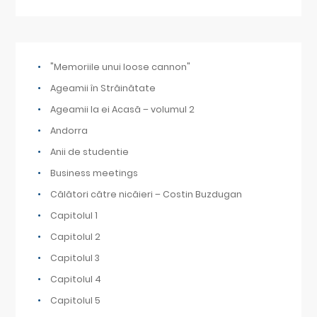
"Memoriile unui loose cannon"
Ageamii în Străinătate
Ageamii la ei Acasă – volumul 2
Andorra
Anii de studentie
Business meetings
Călători către nicăieri – Costin Buzdugan
Capitolul 1
Capitolul 2
Capitolul 3
Capitolul 4
Capitolul 5