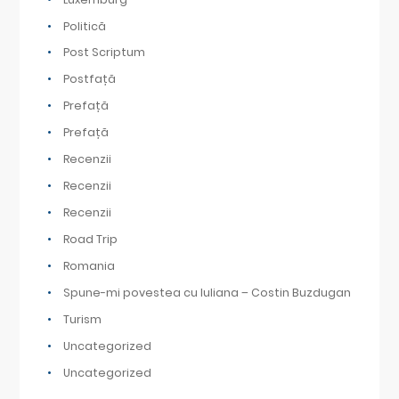
Politică
Post Scriptum
Postfață
Prefață
Prefață
Recenzii
Recenzii
Recenzii
Road Trip
Romania
Spune-mi povestea cu Iuliana – Costin Buzdugan
Turism
Uncategorized
Uncategorized