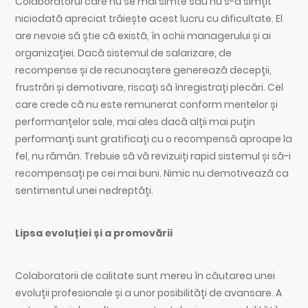
Colaboratorul care nu se mai simte sau nu s-a simțit
niciodată apreciat trăiește acest lucru cu dificultate. El
are nevoie să știe că există, în ochii managerului și ai
organizației. Dacă sistemul de salarizare, de
recompense și de recunoaștere generează decepții,
frustrări și demotivare, riscați să înregistrați plecări. Cel
care crede că nu este remunerat conform meritelor și
performanțelor sale, mai ales dacă alții mai puțin
performanți sunt gratificați cu o recompensă aproape la
fel, nu rămân. Trebuie să vă revizuiți rapid sistemul și să-i
recompensați pe cei mai buni. Nimic nu demotivează ca
sentimentul unei nedreptăți.
Lipsa evoluției și a promovării
Colaboratorii de calitate sunt mereu în căutarea unei
evoluții profesionale și a unor posibilități de avansare. A