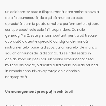
Un colaborator este o ființă umană, care resimte nevoia
de a fi recunoscută, de a ști că munca sa este
apreciată, cum își poate ameliora performanțele și care
sunt perspectivele sale în întreprindere. Cu noile
generații Y și Z, este și mai important, pentru că trebuie
acordată o atenție specială condițiilor de muncă,
instrumentelor puse la dispoziția lor, orarelor de muncă
sau chiar muncii de la distanță. Nu se fidelizează în
același mod un geek sau un senior experimentat. Mai
mult ca niciodată, o analiză a trăirilor la locul de muncă
în ambele sensuri vă va proteja de o demisie
neașteptată.
Un management prea puțin echitabil