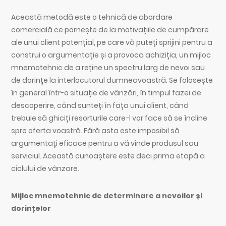
Această metodă este o tehnică de abordare
comercială ce pornește de la motivațiile de cumpărare
ale unui client potențial, pe care vă puteți sprijini pentru a
construi o argumentație și a provoca achiziția, un mijloc
mnemotehnic de a reține un spectru larg de nevoi sau
de dorințe la interlocutorul dumneavoastră. Se folosește
în general într-o situație de vânzări, în timpul fazei de
descoperire, când sunteți în fața unui client, când
trebuie să ghiciți resorturile care-l vor face să se încline
spre oferta voastră. Fără asta este imposibil să
argumentați eficace pentru a vă vinde produsul sau
serviciul. Această cunoaștere este deci prima etapă a
ciclului de vânzare.
Mijloc mnemotehnic de determinare a nevoilor și
dorințelor