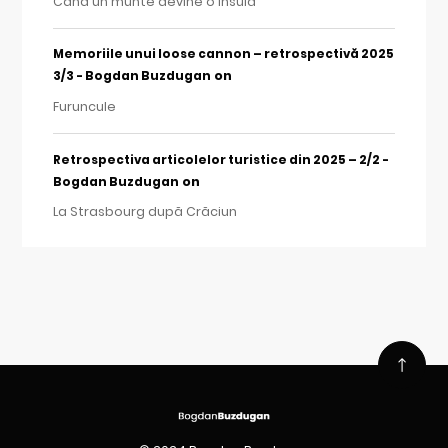
Când un munte devine o insulă
Memoriile unui loose cannon – retrospectivă 2025
on
3/3 - Bogdan Buzdugan
Furuncule
Retrospectiva articolelor turistice din 2025 – 2/2 -
on
Bogdan Buzdugan
La Strasbourg după Crăciun