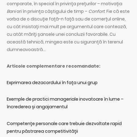
comparate, în special în privința prețurilor – motivația
Bani
ori în privința câștigului de timp –
Confort
. Fie că este
vorba de o discuție față-n față sau de comerțul online,
cu cât insistați mai mult pe argumentul care contează,
cu atât măriți șansele unei concluzii favorabile. Cu
această tehnică, mingea este cu siguranță în terenul
dumneavoastră…
Articole complementare recomandate:
Exprimarea dezacordului în fața unui grup
Exemple de practici manageriale inovatoare în lume –
încrederea și angajamentul
Competențe personale care trebuie dezvoltate rapid
pentru păstrarea competitivității