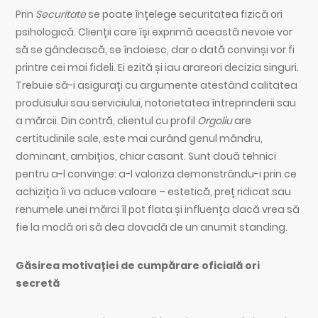
Prin
Securitate
se poate înțelege securitatea fizică ori
psihologică. Clienții care își exprimă această nevoie vor
să se gândească, se îndoiesc, dar o dată convinși vor fi
printre cei mai fideli. Ei ezită și iau arareori decizia singuri.
Trebuie să-i asigurați cu argumente atestând calitatea
produsului sau serviciului, notorietatea întreprinderii sau
a mărcii. Din contră, clientul cu profil
Orgoliu
are
certitudinile sale, este mai curând genul mândru,
dominant, ambițios, chiar casant. Sunt două tehnici
pentru a-l convinge: a-l valoriza demonstrându-i prin ce
achiziția îi va aduce valoare – estetică, preț ridicat sau
renumele unei mărci îl pot flata și influența dacă vrea să
fie la modă ori să dea dovadă de un anumit standing.
Găsirea motivației de cumpărare oficială ori
secretă