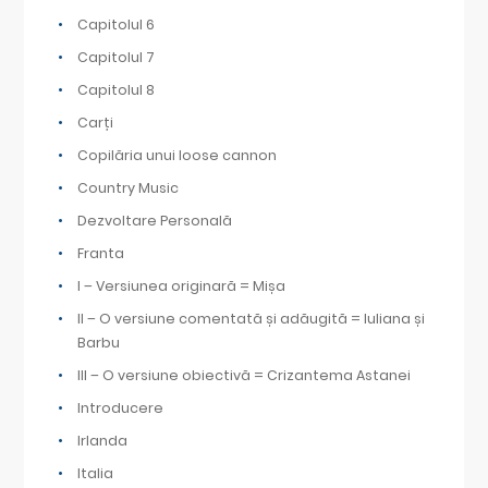
Capitolul 6
Capitolul 7
Capitolul 8
Carți
Copilăria unui loose cannon
Country Music
Dezvoltare Personală
Franta
I – Versiunea originară = Mișa
II – O versiune comentată și adăugită = Iuliana și
Barbu
III – O versiune obiectivă = Crizantema Astanei
Introducere
Irlanda
Italia