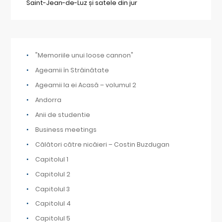
Saint-Jean-de-Luz și satele din jur
"Memoriile unui loose cannon"
Ageamii în Străinătate
Ageamii la ei Acasă – volumul 2
Andorra
Anii de studentie
Business meetings
Călători către nicăieri – Costin Buzdugan
Capitolul 1
Capitolul 2
Capitolul 3
Capitolul 4
Capitolul 5