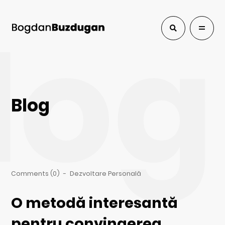
log
Blog
Comments (0)
-
Dezvoltare Personală
O metodă interesantă
pentru convingerea