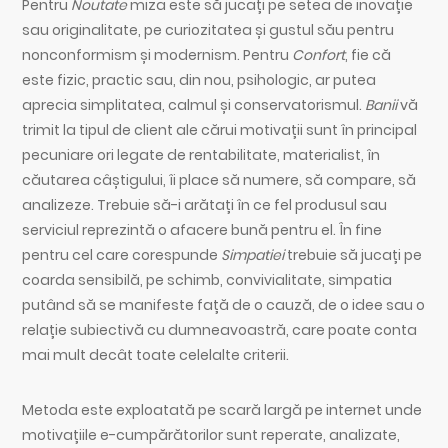
Pentru
Noutate
miza este să jucați pe setea de inovație
sau originalitate, pe curiozitatea și gustul său pentru
nonconformism și modernism. Pentru
Confort
, fie că
este fizic, practic sau, din nou, psihologic, ar putea
aprecia simplitatea, calmul și conservatorismul.
Banii
vă
trimit la tipul de client ale cărui motivații sunt în principal
pecuniare ori legate de rentabilitate, materialist, în
căutarea câștigului, îi place să numere, să compare, să
analizeze. Trebuie să-i arătați în ce fel produsul sau
serviciul reprezintă o afacere bună pentru el. În fine
pentru cel care corespunde
Simpatiei
trebuie să jucați pe
coarda sensibilă, pe schimb, convivialitate, simpatia
putând să se manifeste față de o cauză, de o idee sau o
relație subiectivă cu dumneavoastră, care poate conta
mai mult decât toate celelalte criterii.
Metoda este exploatată pe scară largă pe internet unde
motivațiile e-cumpărătorilor sunt reperate, analizate,