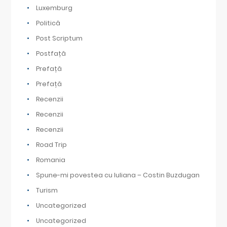
Luxemburg
Politică
Post Scriptum
Postfață
Prefață
Prefață
Recenzii
Recenzii
Recenzii
Road Trip
Romania
Spune-mi povestea cu Iuliana – Costin Buzdugan
Turism
Uncategorized
Uncategorized