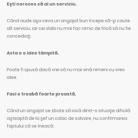
Eşti norocos că ai un serviciu.
Când aude aşa ceva un angajat bun începe să-şi caute
alt serviciu, iar cei slabi nu mai fac nimic de frică să nu fie
concediaţi.
Asta e o idee tâmpită.
Poate fi spusă dacă vrei să nu mai vină nimeni cu vreo
idee.
Faci o treabă foarte proastă.
Când un angajat se zbate să iasă dintr-o situaţie dificilă
aşteaptă de la şef un colac de salvare, nu confirmarea
faptului că se îneacă.