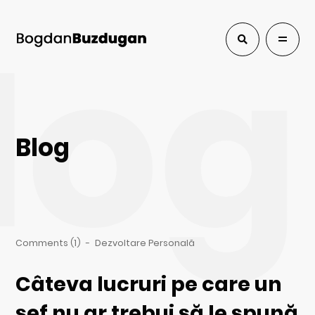
log
Blog
Comments (1)
-
Dezvoltare Personală
Câteva lucruri pe care un
şef nu ar trebui să le spună