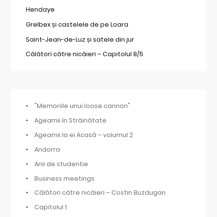
Hendaye
Grelbex și castelele de pe Loara
Saint-Jean-de-Luz și satele din jur
Călători către nicăieri – Capitolul 8/5
"Memoriile unui loose cannon"
Ageamii în Străinătate
Ageamii la ei Acasă – volumul 2
Andorra
Anii de studentie
Business meetings
Călători către nicăieri – Costin Buzdugan
Capitolul 1