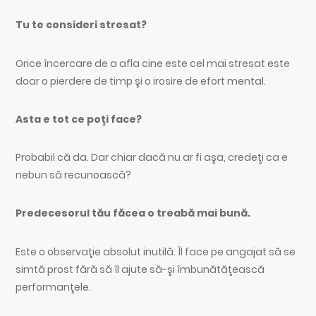
Tu te consideri stresat?
Orice încercare de a afla cine este cel mai stresat este
doar o pierdere de timp şi o irosire de efort mental.
Asta e tot ce poţi face?
Probabil că da. Dar chiar dacă nu ar fi aşa, credeţi ca e
nebun să recunoască?
Predecesorul tău făcea o treabă mai bună.
Este o observaţie absolut inutilă. Îl face pe angajat să se
simtă prost fără să îl ajute să-şi îmbunătăţească
performanţele.