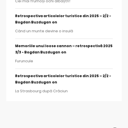
Cei mai frumoși ochi albaștri!
Retrospectiva articolelor turistice din 2025 – 2/2 -
on
Bogdan Buzdugan
Când un munte devine o insulă
Memoriile unui loose cannon – retrospectivă 2025
on
3/3 - Bogdan Buzdugan
Furuncule
Retrospectiva articolelor turistice din 2025 – 2/2 -
on
Bogdan Buzdugan
La Strasbourg după Crăciun