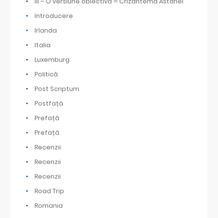
III – O versiune obiectivă = Crizantema Astanei
Introducere
Irlanda
Italia
Luxemburg
Politică
Post Scriptum
Postfață
Prefață
Prefață
Recenzii
Recenzii
Recenzii
Road Trip
Romania