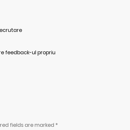
recrutare
re feedback-ul propriu
ired fields are marked
*