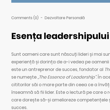
Comments (0)
-
Dezvoltare Personală
Esența leadershipulu
Sunt oameni care sunt născuți lideri și mai sunt
experiență și dorința de a-i vedea pe oamen
este un antreprenor de succes, fondator al
Th
se numește
„The Essence of Leadership”
. În a
cititorilor săi o mare parte din ceea ce a învă
înseamnă să fii lider. Este o lectură pe care o
care dorește să-și amelioreze competențele și
succes.