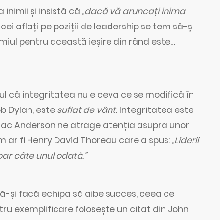
inimii și insistă că
„dacă vă aruncați inima
ei aflați pe poziții de leadership se tem să-și
remiul pentru această ieșire din rând este…
l că integritatea nu e ceva ce se modifică în
ob Dylan, este
suflat de vânt
. Integritatea este
t Mac Anderson ne atrage atenția asupra unor
um ar fi Henry David Thoreau care a spus:
„Liderii
doar câte unul odată.”
 să-și facă echipa să aibe succes, ceea ce
tru exemplificare folosește un citat din John