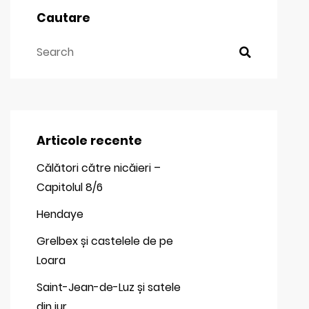
Cautare
Articole recente
Călători către nicăieri –
Capitolul 8/6
Hendaye
Grelbex și castelele de pe
Loara
Saint-Jean-de-Luz și satele
din jur