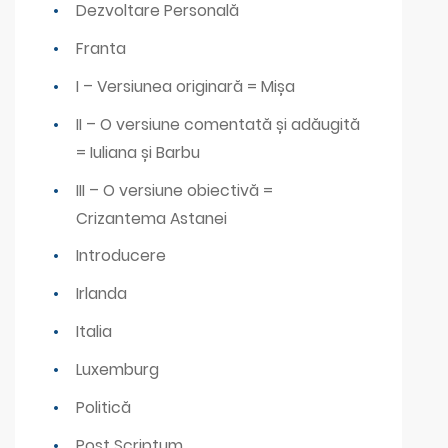
Dezvoltare Personală
Franta
I – Versiunea originară = Mișa
II – O versiune comentată și adăugită
= Iuliana și Barbu
III – O versiune obiectivă =
Crizantema Astanei
Introducere
Irlanda
Italia
Luxemburg
Politică
Post Scriptum