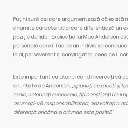
Puțini sunt cei care argumentează că există moda
anumite caracteristici care diferențiază un ex
poziție de lider. Explicația lui Mac Anderson es
personale care îl fac pe un individ să conducă ș
loial, perseverent și convingător, ceea ce îl c
Este important ca atunci când încercați să c
enunțate de Anderson, „
spuneți ce faceți și fa
reale, celebrați succesele, fiți conștienți de i
asumați-vă responsabilitatea, dezvoltați o atitud
diferență oricând și oriunde este posibil.”