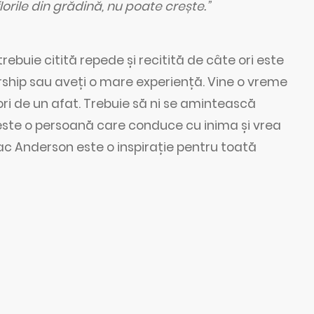
 florile din grădină, nu poate crește.”
rebuie citită repede și recitită de câte ori este
rship sau aveți o mare experiență. Vine o vreme
ori de un afat. Trebuie să ni se amintească
n este o persoană care conduce cu inima și vrea
Mac Anderson este o inspirație pentru toată