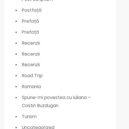
Postfață
Prefață
Prefață
Recenzii
Recenzii
Recenzii
Road Trip
Romania
Spune-mi povestea cu Iuliana –
Costin Buzdugan
Turism
Uncategorized