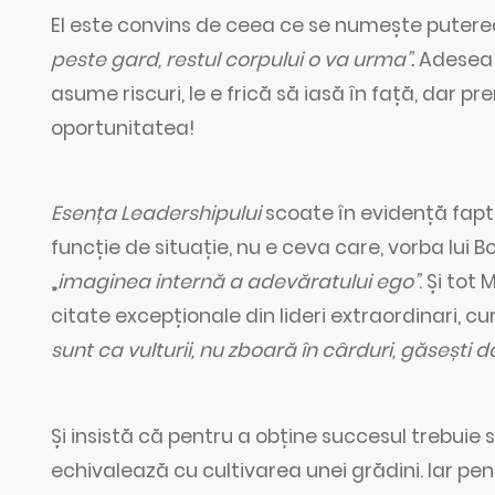
El este convins de ceea ce se numește puterea 
peste gard, restul corpului o va urma”.
Adesea c
asume riscuri, le e frică să iasă în față, dar p
oportunitatea!
Esența Leadershipului
scoate în evidență faptu
funcție de situație, nu e ceva care, vorba lui B
„
imaginea internă a adevăratului ego”
. Și to
citate excepționale din lideri extraordinari, c
sunt ca vulturii, nu zboară în cârduri, găsești 
Și insistă că pentru a obține succesul trebuie
echivalează cu cultivarea unei grădini. Iar pen