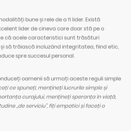
lități bune și rele de a fi lider. Există
celent lider de cineva care doar stă pe o
te că acele caracteristici sunt trăsături
i să trăiască incluzând integritatea, fiind etic,
onduce spre succesul personal.
onduceți oamenii să urmați aceste reguli simple
ceți ce spuneți, mențineți lucrurile simple și
mportanța curajului, mențineți speranța în viață,
ine „de serviciu”, fiți empatici și faceți o