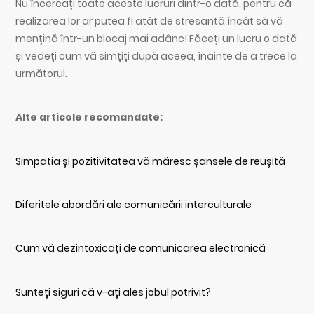
Nu încercați toate aceste lucruri dintr-o dată, pentru că
realizarea lor ar putea fi atât de stresantă încât să vă
mențină într-un blocaj mai adânc! Făceți un lucru o dată
și vedeți cum vă simțiți după aceea, înainte de a trece la
următorul.
Alte articole recomandate:
Simpatia și pozitivitatea vă măresc șansele de reușită
Diferitele abordări ale comunicării interculturale
Cum vă dezintoxicați de comunicarea electronică
Sunteți siguri că v-ați ales jobul potrivit?