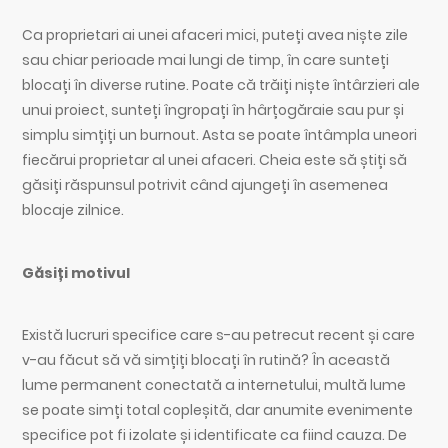
Ca proprietari ai unei afaceri mici, puteți avea niște zile
sau chiar perioade mai lungi de timp, în care sunteți
blocați în diverse rutine. Poate că trăiți niște întârzieri ale
unui proiect, sunteți îngropați în hârțogăraie sau pur și
simplu simțiți un burnout. Asta se poate întâmpla uneori
fiecărui proprietar al unei afaceri. Cheia este să știți să
găsiți răspunsul potrivit când ajungeți în asemenea
blocaje zilnice.
Găsiți motivul
Există lucruri specifice care s-au petrecut recent și care
v-au făcut să vă simțiți blocați în rutină? În această
lume permanent conectată a internetului, multă lume
se poate simți total copleșită, dar anumite evenimente
specifice pot fi izolate și identificate ca fiind cauza. De