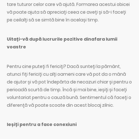
tare tuturor celor care vă ajută. Formarea acestui obicei
vă poate ajuta să apreciați ceea ce aveți și să-i faceți
pe ceilalți să se simtă bine în același timp.
Uitați-vă după lucrurile pozitive dinafara lumii
voastre
Pentru cine puteți fi fericiți? Dacă sunteți la pământ,
atunci fiți fericiți cu alți oameni care vă pot da o mână
de ajutor și vă pot îndepărta de necazuri chiar și pentru o
perioadă scurtă de timp. Încă și mai bine, ieșiți și faceți
voluntariat pentru o cauză bună. Sentimentul că faceți o
diferență vă poate scoate din acest blocaj zilnic.
Ieșiți pentru a face conexiuni