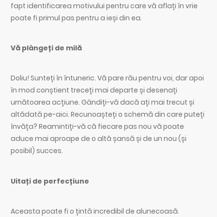
fapt identificarea motivului pentru care vă aflați în vrie
poate fi primul pas pentru a ieși din ea.
Vă plângeți de milă
Doliu! Sunteți în întuneric. Vă pare rău pentru voi, dar apoi
în mod conștient treceți mai departe și desenați
urnătoarea acțiune. Gândiți-vă dacă ați mai trecut și
altădată pe-aici. Recunoașteți o schemă din care puteți
învăța? Reamintiți-vă că fiecare pas nou vă poate
aduce mai aproape de o altă șansă și de un nou (și
posibil) succes.
Uitați de perfecțiune
Aceasta poate fi o țintă incredibil de alunecoasă.