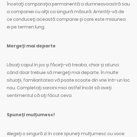
Încetați comparația permanentă a dumneavoastră sau
a companiei cu alții ca singură măsură. Amintiți-vă de
ce conduceți această companie și care este misiunea
ei pe termen lung.
Mergeți mai departe
Lăsați capul în jos și făceți-vă treaba, chiar și atunci
când doar trebuie să mergeți mai departe. În multe
situații, familiaritatea vă poate scoate din vrie într-un loc
nou. Completați sarcini mici astfel încât să aveți
sentimentul că ați făcut ceva.
Spuneți mulțumesc!
Alegeți o singură zi în care spuneți mulțumesc cu voce