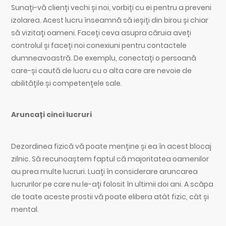
Sunați-vă clienți vechi și noi, vorbiți cu ei pentru a preveni
izolarea. Acest lucru înseamnă să ieșiți din birou și chiar
să vizitați oameni. Faceți ceva asupra căruia aveți
controlul și faceți noi conexiuni pentru contactele
dumneavoastră. De exemplu, conectați o persoană
care-și caută de lucru cu o alta care are nevoie de
abilitățile și competențele sale.
Aruncați cinci lucruri
Dezordinea fizică vă poate menține și ea în acest blocaj
zilnic. Să recunoaștem faptul că majoritatea oamenilor
au prea multe lucruri. Luați în considerare aruncarea
lucrurilor pe care nu le-ați folosit în ultimii doi ani. A scăpa
de toate aceste prostii vă poate elibera atât fizic, cât și
mental.