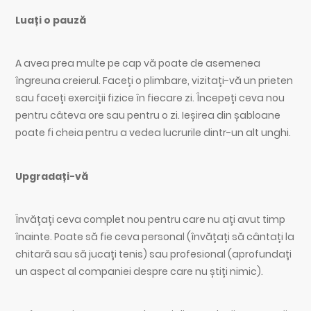
Luați o pauză
A avea prea multe pe cap vă poate de asemenea
îngreuna creierul. Faceți o plimbare, vizitați-vă un prieten
sau faceți exerciții fizice în fiecare zi. Începeți ceva nou
pentru câteva ore sau pentru o zi. Ieșirea din șabloane
poate fi cheia pentru a vedea lucrurile dintr-un alt unghi.
Upgradați-vă
Învățați ceva complet nou pentru care nu ați avut timp
înainte. Poate să fie ceva personal (învățați să cântați la
chitară sau să jucați tenis) sau profesional (aprofundați
un aspect al companiei despre care nu știți nimic).