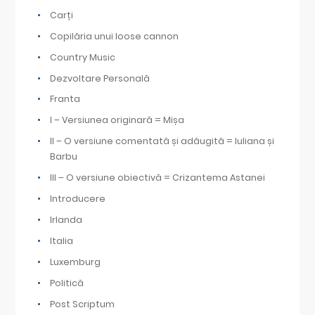
Carți
Copilăria unui loose cannon
Country Music
Dezvoltare Personală
Franta
I – Versiunea originară = Mișa
II – O versiune comentată și adăugită = Iuliana și
Barbu
III – O versiune obiectivă = Crizantema Astanei
Introducere
Irlanda
Italia
Luxemburg
Politică
Post Scriptum