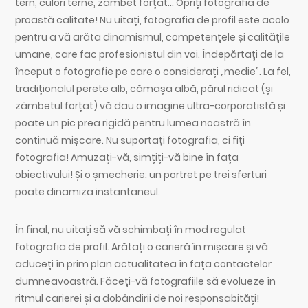
tern, culori terne, zâmbet forțat… Opriți fotografia de
proastă calitate! Nu uitați, fotografia de profil este acolo
pentru a vă arăta dinamismul, competențele și calitățile
umane, care fac profesionistul din voi. Îndepărtați de la
început o fotografie pe care o considerați „medie”. La fel,
tradiționalul perete alb, cămașa albă, părul ridicat (și
zâmbetul forțat) vă dau o imagine ultra-corporatistă și
poate un pic prea rigidă pentru lumea noastră în
continuă mișcare. Nu suportați fotografia, ci fiți
fotografia! Amuzați-vă, simțiți-vă bine în fața
obiectivului! Și o șmecherie: un portret pe trei sferturi
poate dinamiza instantaneul.
În final, nu uitați să vă schimbați în mod regulat
fotografia de profil. Arătați o carieră în mișcare și vă
aduceți în prim plan actualitatea în fața contactelor
dumneavoastră. Făceți-vă fotografiile să evolueze în
ritmul carierei și a dobândirii de noi responsabități!