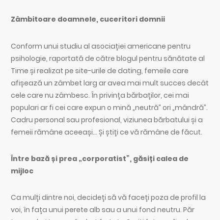
Zâmbitoare doamnele, cuceritori domnii
Conform unui studiu al asociației americane pentru
psihologie, raportată de către blogul pentru sănătate al
Time și realizat pe site-urile de dating, femeile care
afișează un zâmbet larg ar avea mai mult succes decât
cele care nu zâmbesc. În privința bărbaților, cei mai
populari ar fi cei care expun o mină „neutră” ori „mândră”.
Cadru personal sau profesional, viziunea bărbatului și a
femeii rămâne aceeași… Și știți ce vă rămâne de făcut.
Între bază și prea „corporatist”, găsiți calea de
mijloc
Ca mulți dintre noi, decideți să vă faceți poza de profil la
voi, în fața unui perete alb sau a unui fond neutru. Păr