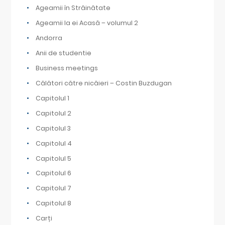
Ageamii în Străinătate
Ageamii la ei Acasă – volumul 2
Andorra
Anii de studentie
Business meetings
Călători către nicăieri – Costin Buzdugan
Capitolul 1
Capitolul 2
Capitolul 3
Capitolul 4
Capitolul 5
Capitolul 6
Capitolul 7
Capitolul 8
Carți