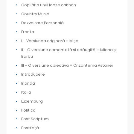
Copilăria unui loose cannon
Country Music
Dezvoltare Personală
Franta
I – Versiunea originară = Mișa
II – O versiune comentată și adăugită = Iuliana și
Barbu
III – O versiune obiectivă = Crizantema Astanei
Introducere
Irlanda
Italia
Luxemburg
Politică
Post Scriptum
Postfață