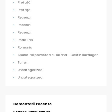
Prefață
Prefață
Recenzii
Recenzii
Recenzii
Road Trip
Romania
Spune-mi povestea cu Iuliana – Costin Buzdugan
Turism
Uncategorized
Uncategorized
Comentarii recente
Bogdan Buzdugan
on