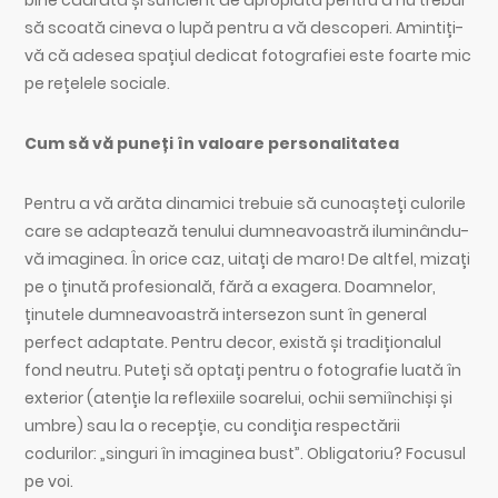
să scoată cineva o lupă pentru a vă descoperi. Amintiți-
vă că adesea spațiul dedicat fotografiei este foarte mic
pe rețelele sociale.
Cum să vă puneți în valoare personalitatea
Pentru a vă arăta dinamici trebuie să cunoașteți culorile
care se adaptează tenului dumneavoastră iluminându-
vă imaginea. În orice caz, uitați de maro! De altfel, mizați
pe o ținută profesională, fără a exagera. Doamnelor,
ținutele dumneavoastră intersezon sunt în general
perfect adaptate. Pentru decor, există și tradiționalul
fond neutru. Puteți să optați pentru o fotografie luată în
exterior (atenție la reflexiile soarelui, ochii semiînchiși și
umbre) sau la o recepție, cu condiția respectării
codurilor: „singuri în imaginea bust”. Obligatoriu? Focusul
pe voi.