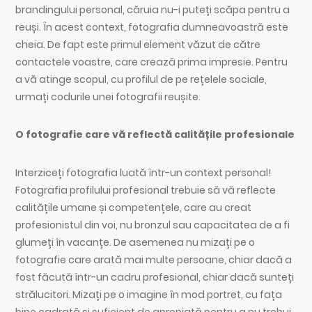
brandingului personal, căruia nu-i puteți scăpa pentru a
reuși. În acest context, fotografia dumneavoastră este
cheia. De fapt este primul element văzut de către
contactele voastre, care crează prima impresie. Pentru
a vă atinge scopul, cu profilul de pe rețelele sociale,
urmați codurile unei fotografii reușite.
O fotografie care vă reflectă calitățile profesionale
Interziceți fotografia luată într-un context personal!
Fotografia profilului profesional trebuie să vă reflecte
calitățile umane și competențele, care au creat
profesionistul din voi, nu bronzul sau capacitatea de a fi
glumeți în vacanțe. De asemenea nu mizați pe o
fotografie care arată mai multe persoane, chiar dacă a
fost făcută într-un cadru profesional, chiar dacă sunteți
strălucitori. Mizați pe o imagine în mod portret, cu fața
bine cadrată și suficient de apropiată pentru a nu trebui