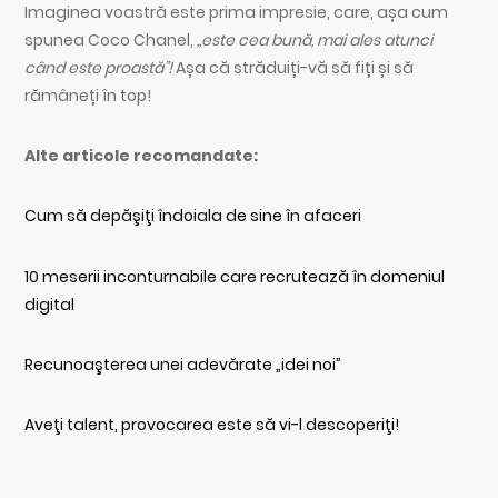
Imaginea voastră este prima impresie, care, așa cum
spunea Coco Chanel,
„este cea bună, mai ales atunci
când este proastă”!
Așa că străduiți-vă să fiți și să
rămâneți în top!
Alte articole recomandate:
Cum să depăşiţi îndoiala de sine în afaceri
10 meserii inconturnabile care recrutează în domeniul
digital
Recunoaşterea unei adevărate „idei noi”
Aveţi talent, provocarea este să vi-l descoperiţi!