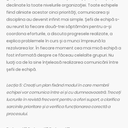
declinate la toate nivelurile organizației. Toate echipele
fiind aliniate acestor cinci priorități, comunicarea și
disciplina au devenit infinit mai simple. Șefii de echipă s-
au reunit la fiecare două-trei săptămâni pentru a-și
coordona eforturile, a discuta progresele realizate, a
explica problemele în curs și a munci împreună la
rezolvarea lor. În fiecare moment cea mai mică echipă a
fost informată despre ce făceau celelalte grupuri. Nu
luați ca de la sine înțeleasă realizarea comunicării între
șefii de echipă.
Lecția 5: Creați un plan fixând modul în care membrii
echipei vor comunica între ei și cu dumneavoastră. Treceți
lucrurile în revistă frecvent pentru a oferi suport, a clarifica
sarcinile prioritare și a verifica funcționarea corectă a
procesului.