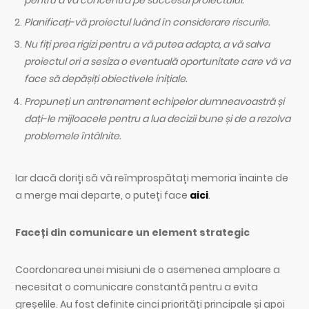
pentru a vă concentra pe succesul proiectului.
Planificați-vă proiectul luând în considerare riscurile.
Nu fiți prea rigizi pentru a vă putea adapta, a vă salva
proiectul ori a sesiza o eventuală oportunitate care vă va
face să depășiți obiectivele inițiale.
Propuneți un antrenament echipelor dumneavoastră și
dați-le mijloacele pentru a lua decizii bune și de a rezolva
problemele întâlnite.
Iar dacă doriți să vă reîmprospătați memoria înainte de
a merge mai departe, o puteți face
aici
.
Faceți din comunicare un element strategic
Coordonarea unei misiuni de o asemenea amploare a
necesitat o comunicare constantă pentru a evita
greșelile. Au fost definite cinci priorități principale și apoi