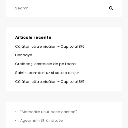
Articole recente
Călători către nicăieri – Capitolul 8/6
Hendaye
Grelbex și castelele de pe Loara
Saint-Jean-de-Luz și satele din jur
Călători către nicăieri – Capitolul 8/5
"Memoriile unui loose cannon"
Ageamii în Străinătate