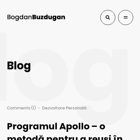
log
Blog
Comments (1)
-
Dezvoltare Personală
Programul Apollo – o
metodă pentru a reuși în