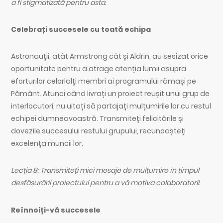
a fi stigmatizată pentru asta.
Celebrați succesele cu toată echipa
Astronauții, atât Armstrong cât și Aldrin, au sesizat orice
oportunitate pentru a atrage atenția lumii asupra
eforturilor celorlalți membri ai programului rămași pe
Pământ. Atunci când livrați un proiect reușit unui grup de
interlocutori, nu uitați să partajați mulțumirile lor cu restul
echipei dumneavoastră. Transmiteți felicitările și
dovezile succesului restului grupului, recunoașteți
excelența muncii lor.
Lecția 8: Transmiteți mici mesaje de mulțumire în timpul
desfășurării proiectului pentru a vă motiva colaboratorii.
Reînnoiți-vă succesele