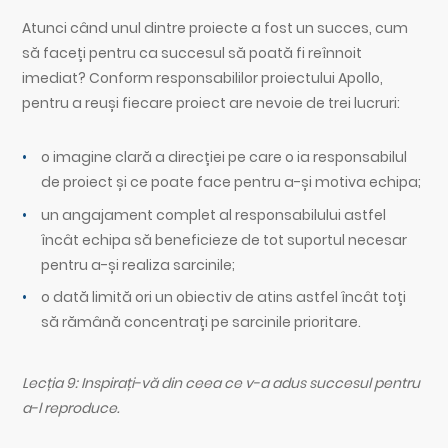
Atunci când unul dintre proiecte a fost un succes, cum
să faceți pentru ca succesul să poată fi reînnoit
imediat? Conform responsabililor proiectului Apollo,
pentru a reuși fiecare proiect are nevoie de trei lucruri:
o imagine clară a direcției pe care o ia responsabilul
de proiect și ce poate face pentru a-și motiva echipa;
un angajament complet al responsabilului astfel
încât echipa să beneficieze de tot suportul necesar
pentru a-și realiza sarcinile;
o dată limită ori un obiectiv de atins astfel încât toți
să rămână concentrați pe sarcinile prioritare.
Lecția 9: Inspirați-vă din ceea ce v-a adus succesul pentru
a-l reproduce.