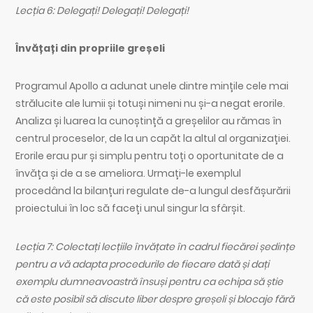
Lecția 6: Delegați! Delegați! Delegați!
Învățați din propriile greșeli
Programul Apollo a adunat unele dintre mințile cele mai
strălucite ale lumii și totuși nimeni nu și-a negat erorile.
Analiza și luarea la cunoștință a greșelilor au rămas în
centrul proceselor, de la un capăt la altul al organizației.
Erorile erau pur și simplu pentru toți o oportunitate de a
învăța și de a se ameliora. Urmați-le exemplul
procedând la bilanțuri regulate de-a lungul desfășurării
proiectului în loc să faceți unul singur la sfârșit.
Lecția 7: Colectați lecțiile învățate în cadrul fiecărei ședințe
pentru a vă adapta procedurile de fiecare dată și dați
exemplu dumneavoastră însuși pentru ca echipa să știe
că este posibil să discute liber despre greșeli și blocaje fără