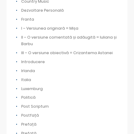
Country Music
Dezvoltare Personală
Franta
I – Versiunea originară = Mișa
II – O versiune comentată și adăugită = Iuliana și
Barbu
III – O versiune obiectivă = Crizantema Astanei
Introducere
Irlanda
Italia
Luxemburg
Politică
Post Scriptum
Postfață
Prefață
Prefață