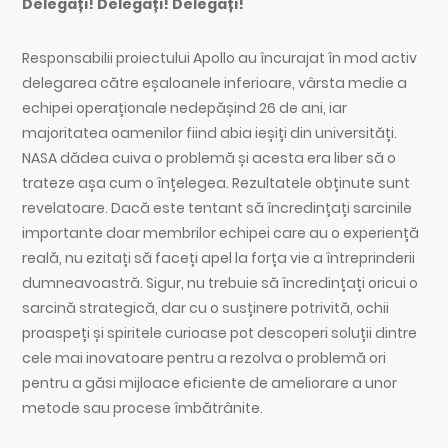
Delegați! Delegați! Delegați!
Responsabilii proiectului Apollo au încurajat în mod activ
delegarea către eșaloanele inferioare, vârsta medie a
echipei operaționale nedepășind 26 de ani, iar
majoritatea oamenilor fiind abia ieșiți din universități.
NASA dădea cuiva o problemă și acesta era liber să o
trateze așa cum o înțelegea. Rezultatele obținute sunt
revelatoare. Dacă este tentant să încredințați sarcinile
importante doar membrilor echipei care au o experiență
reală, nu ezitați să faceți apel la forța vie a întreprinderii
dumneavoastră. Sigur, nu trebuie să încredințați oricui o
sarcină strategică, dar cu o susținere potrivită, ochii
proaspeți și spiritele curioase pot descoperi soluții dintre
cele mai inovatoare pentru a rezolva o problemă ori
pentru a găsi mijloace eficiente de ameliorare a unor
metode sau procese îmbătrânite.