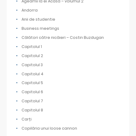
Ageamii la ei Acasă – volumul 2
Andorra
Anii de studentie
Business meetings
Călători către nicăieri – Costin Buzdugan
Capitolul 1
Capitolul 2
Capitolul 3
Capitolul 4
Capitolul 5
Capitolul 6
Capitolul 7
Capitolul 8
Carți
Copilăria unui loose cannon