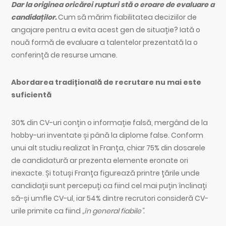
Dar la originea oricărei rupturi stă o eroare de evaluare a
candidaților.
Cum să mărim fiabilitatea deciziilor de
angajare pentru a evita acest gen de situație? Iată o
nouă formă de evaluare a talentelor prezentată la o
conferință de resurse umane.
Abordarea tradițională de recrutare nu mai este
suficientă
30% din CV-uri conțin o informație falsă, mergând de la
hobby-uri inventate și până la diplome false. Conform
unui alt studiu realizat în Franța, chiar 75% din dosarele
de candidatură ar prezenta elemente eronate ori
inexacte. Și totuși Franța figurează printre țările unde
candidații sunt percepuți ca fiind cel mai puțin înclinați
să-și umfle CV-ul, iar 54% dintre recrutori consideră CV-
urile primite ca fiind
„în general fiabile”.