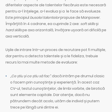
diferitelor aspecte ale talentelor fiecăruia este necesară
pentru a-l înțelege, a-l evalua și a le face să evolueze.
Este principiul
busolei talentelor
propuse de Manpower.
Împărțită în 4 cadrane, ea cuprinde 2 axe:
soft skills
și
hard skills
pe axa orizontală, învățare ușoară ori dificilă pe
axa verticală.
Ușile de intrare într-un proces de recrutare pot fi multiple,
dar pentru a detecta talentele și a le fideliza, trebuie
recurs la mai multe metode de evaluare:
„Ce știu și ce știu să fac”
: dacă intrăm pe drumul clasic
o facem prin cunoștințe și experiență. În acest caz
CV-ul, testul cunoștințelor, de limbi vorbite, de birotică
sunt elemente capitale. Dar atenție, dacă nu
pătrundem decât acolo, uităm de individ și putem
trece pe lângă unii dintre ei.