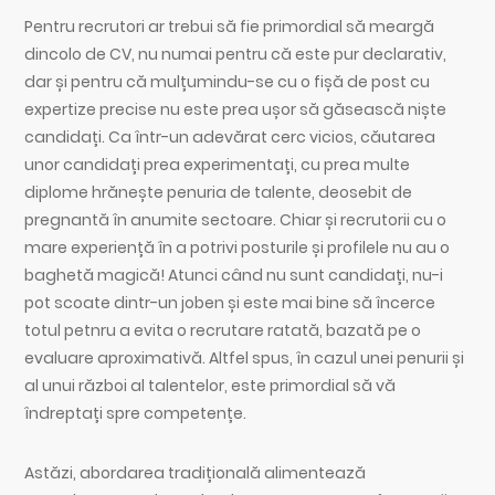
Pentru recrutori ar trebui să fie primordial să meargă
dincolo de CV, nu numai pentru că este pur declarativ,
dar și pentru că mulțumindu-se cu o fișă de post cu
expertize precise nu este prea ușor să găsească niște
candidați. Ca într-un adevărat cerc vicios, căutarea
unor candidați prea experimentați, cu prea multe
diplome hrănește penuria de talente, deosebit de
pregnantă în anumite sectoare. Chiar și recrutorii cu o
mare experiență în a potrivi posturile și profilele nu au o
baghetă magică! Atunci când nu sunt candidați, nu-i
pot scoate dintr-un joben și este mai bine să încerce
totul petnru a evita o recrutare ratată, bazată pe o
evaluare aproximativă. Altfel spus, în cazul unei penurii și
al unui război al talentelor, este primordial să vă
îndreptați spre competențe.
Astăzi, abordarea tradițională alimentează