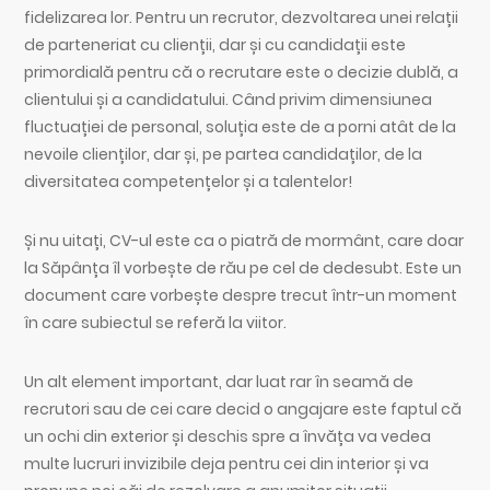
fidelizarea lor. Pentru un recrutor, dezvoltarea unei relații
de parteneriat cu clienții, dar și cu candidații este
primordială pentru că o recrutare este o decizie dublă, a
clientului și a candidatului. Când privim dimensiunea
fluctuației de personal, soluția este de a porni atât de la
nevoile clienților, dar și, pe partea candidaților, de la
diversitatea competențelor și a talentelor!
Și nu uitați, CV-ul este ca o piatră de mormânt, care doar
la Săpânța îl vorbește de rău pe cel de dedesubt. Este un
document care vorbește despre trecut într-un moment
în care subiectul se referă la viitor.
Un alt element important, dar luat rar în seamă de
recrutori sau de cei care decid o angajare este faptul că
un ochi din exterior și deschis spre a învăța va vedea
multe lucruri invizibile deja pentru cei din interior și va