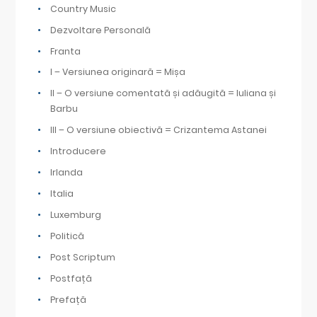
Country Music
Dezvoltare Personală
Franta
I – Versiunea originară = Mișa
II – O versiune comentată și adăugită = Iuliana și
Barbu
III – O versiune obiectivă = Crizantema Astanei
Introducere
Irlanda
Italia
Luxemburg
Politică
Post Scriptum
Postfață
Prefață