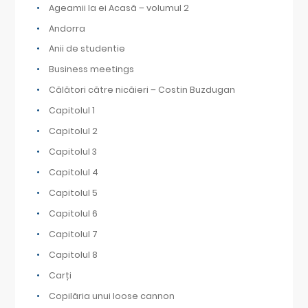
Ageamii la ei Acasă – volumul 2
Andorra
Anii de studentie
Business meetings
Călători către nicăieri – Costin Buzdugan
Capitolul 1
Capitolul 2
Capitolul 3
Capitolul 4
Capitolul 5
Capitolul 6
Capitolul 7
Capitolul 8
Carți
Copilăria unui loose cannon