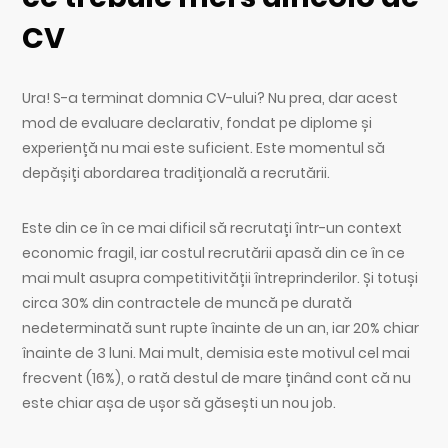
CV
Ura! S-a terminat domnia CV-ului? Nu prea, dar acest
mod de evaluare declarativ, fondat pe diplome și
experiență nu mai este suficient. Este momentul să
depășiți abordarea tradițională a recrutării.
Este din ce în ce mai dificil să recrutați într-un context
economic fragil, iar costul recrutării apasă din ce în ce
mai mult asupra competitivității întreprinderilor. Și totuși
circa 30% din contractele de muncă pe durată
nedeterminată sunt rupte înainte de un an, iar 20% chiar
înainte de 3 luni. Mai mult, demisia este motivul cel mai
frecvent (16%), o rată destul de mare ținând cont că nu
este chiar așa de ușor să găsești un nou job.