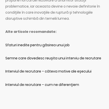
propune noi căi de rezolvare a anumitor situații
problematice, iar aceasta devine o nevoie definitorie în
condițiile în care inovațiile de ruptură și tehnologiile
disruptive schimbă din temelii lumea.
Alte articole recomandate:
Sfaturi inedite pentru găsirea unui job
Semne care dovedesc reușita unui interviu de recrutare
Interviul de recrutare – câteva motive ale eșecului
Interviul de recrutare – cum ne diferențiem