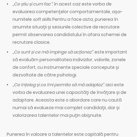
„Ce știu și cum fac”
: în acest caz este vorba de
evaluarea competențelor comportamentale, așa-
numitele
soft skills.
Pentru a face asta, punerea în
anumite situații și sesiunile colective de recrutare
permit observarea candidatului în afara schemei de
recrutare clasice.
„Ce sunt și ce mă împinge să acționez”
: este important
să evaluăm personalitatea indivizilor, valorile, zonele
de confort, cu instrumente speciale concepute și
dezvoltate de către psihologi.
„Ce înțeleg și ce îmi permite să mă adaptez”
: aici este
vorba de evaluarea unei capacități de învățare și de
adaptare. Aceasta este o abordare care nu caută
numai să evalueze mai complet candidații, dar și
valorizarea talentelor mai puțin obișnuite.
Punerea în valoare a talentelor este capitală pentru