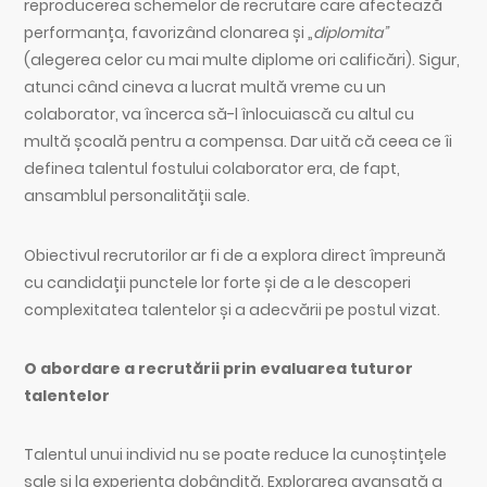
reproducerea schemelor de recrutare care afectează
performanța, favorizând clonarea și „
diplomita”
(alegerea celor cu mai multe diplome ori calificări). Sigur,
atunci când cineva a lucrat multă vreme cu un
colaborator, va încerca să-l înlocuiască cu altul cu
multă școală pentru a compensa. Dar uită că ceea ce îi
definea talentul fostului colaborator era, de fapt,
ansamblul personalității sale.
Obiectivul recrutorilor ar fi de a explora direct împreună
cu candidații punctele lor forte și de a le descoperi
complexitatea talentelor și a adecvării pe postul vizat.
O abordare a recrutării prin evaluarea tuturor
talentelor
Talentul unui individ nu se poate reduce la cunoștințele
sale și la experiența dobândită. Explorarea avansată a