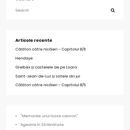
Articole recente
Călători către nicăieri – Capitolul 8/6
Hendaye
Grelbex și castelele de pe Loara
Saint-Jean-de-Luz și satele din jur
Călători către nicăieri – Capitolul 8/5
"Memoriile unui loose cannon"
Ageamii în Străinătate