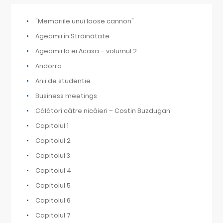
"Memoriile unui loose cannon"
Ageamii în Străinătate
Ageamii la ei Acasă – volumul 2
Andorra
Anii de studentie
Business meetings
Călători către nicăieri – Costin Buzdugan
Capitolul 1
Capitolul 2
Capitolul 3
Capitolul 4
Capitolul 5
Capitolul 6
Capitolul 7