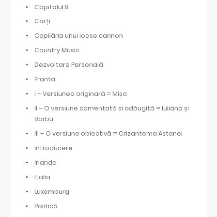
Capitolul 8
Carți
Copilăria unui loose cannon
Country Music
Dezvoltare Personală
Franta
I – Versiunea originară = Mișa
II – O versiune comentată și adăugită = Iuliana și
Barbu
III – O versiune obiectivă = Crizantema Astanei
Introducere
Irlanda
Italia
Luxemburg
Politică