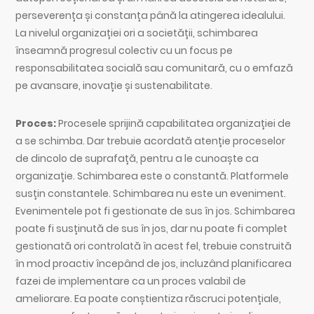
perseverența și constanța până la atingerea idealului.
La nivelul organizației ori a societății, schimbarea
înseamnă progresul colectiv cu un focus pe
responsabilitatea socială sau comunitară, cu o emfază
pe avansare, inovație și sustenabilitate.
Proces:
Procesele sprijină capabilitatea organizației de
a se schimba. Dar trebuie acordată atenție proceselor
de dincolo de suprafață, pentru a le cunoaște ca
organizație. Schimbarea este o constantă. Platformele
susțin constantele. Schimbarea nu este un eveniment.
Evenimentele pot fi gestionate de sus în jos. Schimbarea
poate fi susținută de sus în jos, dar nu poate fi complet
gestionată ori controlată în acest fel, trebuie construită
în mod proactiv începând de jos, incluzând planificarea
fazei de implementare ca un proces valabil de
ameliorare. Ea poate conștientiza răscruci potențiale,