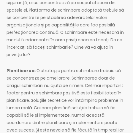
siguranță, ci se concentrează pe scopul afacerii din
spatele ei. Platforma de schimbare adoptată trebuie să
se concentreze pe stabilirea adevăratelor valori
organizaționale și pe capabilitățile care fac posibilă
perfecționarea continuă. O schimbare este necesară în
modul fundamental în care priviți ceea ce faceți. De ce
încercați să faceți schimbările? Cine vă va ajuta în
privința lor?
Planificarea:
O strategie pentru schimbare trebuie să
se concentreze pe ameliorare. Schimbarea doar de
dragul schimbării nu ajută pe nimeni. Cel mai important
factor pentru o schimbare pozitivă este flexibilitatea în
planificare. Soluțiile teoretice vor întâmpina probleme în
lumea reală. Cei care planifică soluțiile trebuie să fie
capabili să le și implementeze. Numai această
coordonare dintre planificare și implementare poate
avea succes. Și este nevoie să fie făcută în timp real. Iar