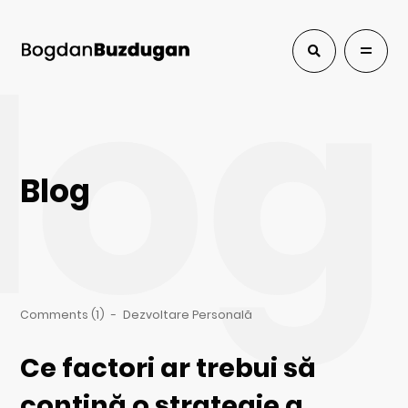
log
Blog
Comments (1)
-
Dezvoltare Personală
Ce factori ar trebui să
conțină o strategie a