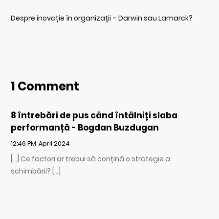
Despre inovație în organizații – Darwin sau Lamarck?
1 Comment
8 întrebări de pus când întâlniți slaba
performanță - Bogdan Buzdugan
12:46 PM, April 2024
[…] Ce factori ar trebui să conțină o strategie a
schimbării? […]