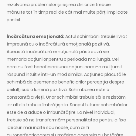
rezolvarea problemelor și ieșirea din crize trebuie
mânuite tot în timp real de cât mai multe părți implicate
posibil.
Încărcătura emoțională:
Actul schimbării trebuie livrat
împreună cu o încărcătură emoțională pozitivă.
Această încărcătură emoțională păstrează vie
memoria acțiunilor pentru o perioadă mai lungă. Cei
care au fost beneficiarii unei acțiuni care i-a mulțumit
răspund intuitiv într-un mod similar. Acțiunea plăcută le
schimbă de asemenea beneficiarilor percepția despre
ceilalți sub o lumină pozitivă. Schimbarea este o
constantă a vieții. Unor schimbări trebuie să le rezistăm,
iar altele trebuie îmbrățișate. Scopul tuturor schimbărilor
este de a aduce o îmbunătățire. La nivel individual,
trebuie să ne transformăm personalitatea pentru a fixa
idealuri mai înalte sau nobile, cum ar fi
autoperfecționarea și urmărirea acesteia cu hotărâre,