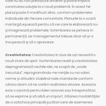
care nu au fost prevăzute anterior și poate implica
construirea soluției la o nouă problemă. În acest fel
planul poate fi modificat zilnic, conform problemelor
individuale din fiecare comunitate. Planurile la o scară
mai largă eșuează pentru că cei care le elaborează nu-
și imaginează problemele. Schimbarea se petrece în
permanență, iar managementul trebuie doar să și-o
însușească și să o aprecieze.
Creativitatea:
Creativitatea în ziua de azi necesită o
nouă stare de spirit. Sschimbarea reală și creativitatea
deprogramează vechile idei, ne scapă de „vocile
trecutului”, reprogramându-ne mințile cu noi valori,
norme și atitudini; stabilind noile standarde conform
cărora dorim să ne creăm realitatea viitoare. Aceasta
este o sarcină pentru lideri vizionari sau întreprinzători,
să se exprime și să aibă un impact. Găsirea modalităților
de a satisface principalii jucători cere de asemenea