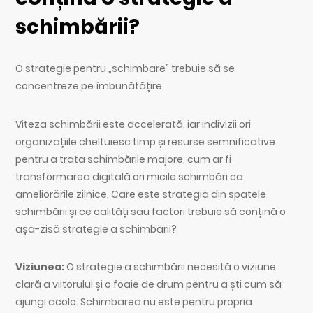
schimbării?
O strategie pentru „schimbare” trebuie să se
concentreze pe îmbunătățire.
Viteza schimbării este accelerată, iar indivizii ori
organizațiile cheltuiesc timp și resurse semnificative
pentru a trata schimbările majore, cum ar fi
transformarea digitală ori micile schimbări ca
ameliorările zilnice. Care este strategia din spatele
schimbării și ce calități sau factori trebuie să conțină o
așa-zisă strategie a schimbării?
Viziunea:
O strategie a schimbării necesită o viziune
clară a viitorului și o foaie de drum pentru a ști cum să
ajungi acolo. Schimbarea nu este pentru propria