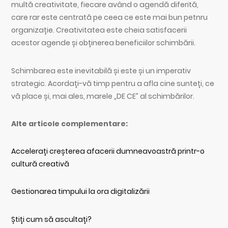
multă creativitate, fiecare având o agendă diferită,
care rar este centrată pe ceea ce este mai bun petnru
organizație. Creativitatea este cheia satisfacerii
acestor agende și obținerea beneficiilor schimbării.
Schimbarea este inevitabilă și este și un imperativ
strategic. Acordați-vă timp pentru a afla cine sunteți, ce
vă place și, mai ales, marele „DE CE” al schimbărilor.
Alte articole complementare:
Accelerați creșterea afacerii dumneavoastră printr-o
cultură creativă
Gestionarea timpului la ora digitalizării
Știți cum să ascultați?