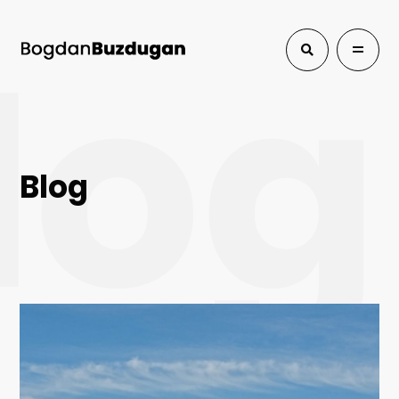
log
Blog