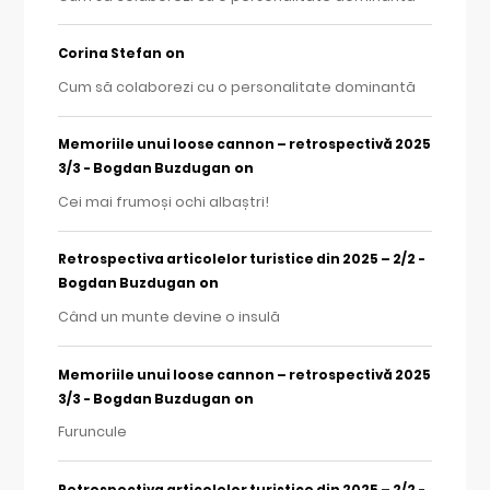
on
Corina Stefan
Cum să colaborezi cu o personalitate dominantă
Memoriile unui loose cannon – retrospectivă 2025
on
3/3 - Bogdan Buzdugan
Cei mai frumoși ochi albaștri!
Retrospectiva articolelor turistice din 2025 – 2/2 -
on
Bogdan Buzdugan
Când un munte devine o insulă
Memoriile unui loose cannon – retrospectivă 2025
on
3/3 - Bogdan Buzdugan
Furuncule
Retrospectiva articolelor turistice din 2025 – 2/2 -