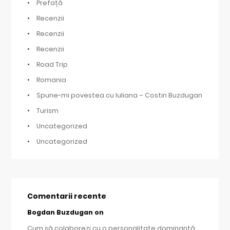
Prefață
Recenzii
Recenzii
Recenzii
Road Trip
Romania
Spune-mi povestea cu Iuliana – Costin Buzdugan
Turism
Uncategorized
Uncategorized
Comentarii recente
Bogdan Buzdugan
on
Cum să colaborezi cu o personalitate dominantă