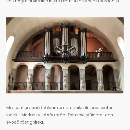
său bogat și vitraliile ieșite dintr-un atelier din Bordeaux.
Mai sunt și două tablouri remarcabile ale unor pictori
locali – Morlan cu al său sfânt Dominic și Binaret care
evocă răstignirea.