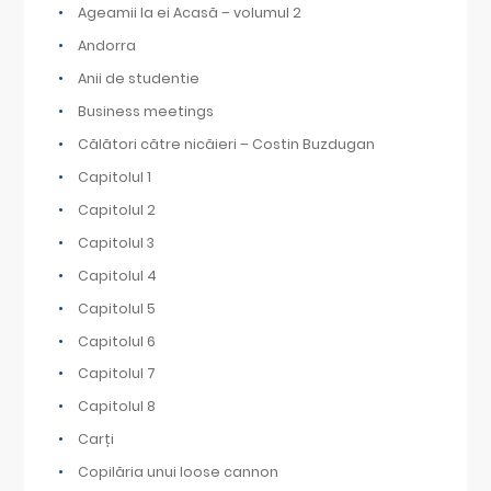
Ageamii la ei Acasă – volumul 2
Andorra
Anii de studentie
Business meetings
Călători către nicăieri – Costin Buzdugan
Capitolul 1
Capitolul 2
Capitolul 3
Capitolul 4
Capitolul 5
Capitolul 6
Capitolul 7
Capitolul 8
Carți
Copilăria unui loose cannon