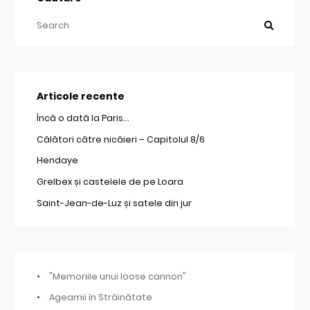
Articole recente
Încă o dată la Paris…
Călători către nicăieri – Capitolul 8/6
Hendaye
Grelbex și castelele de pe Loara
Saint-Jean-de-Luz și satele din jur
"Memoriile unui loose cannon"
Ageamii în Străinătate