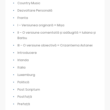
Country Music
Dezvoltare Personală
Franta
I – Versiunea originară = Mișa
II – O versiune comentată și adăugită = Iuliana și
Barbu
III – O versiune obiectivă = Crizantema Astanei
Introducere
Irlanda
Italia
Luxemburg
Politică
Post Scriptum
Postfață
Prefață