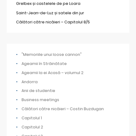
Grelbex și castelele de pe Loara
Saint-Jean-de-Luz și satele din jur
Călători către nicăieri – Capitolul 8/5
"Memoriile unui loose cannon"
Ageamii în Străinătate
Ageamii la ei Acasă – volumul 2
Andorra
Anii de studentie
Business meetings
Călători către nicăieri – Costin Buzdugan
Capitolul 1
Capitolul 2