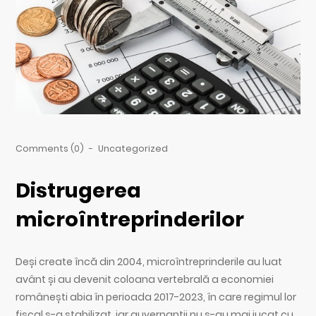
Comments (0)
-
Uncategorized
Distrugerea
microîntreprinderilor
Deși create încă din 2004, microîntreprinderile au luat
avânt și au devenit coloana vertebrală a economiei
românești abia în perioada 2017-2023, în care regimul lor
fiscal s-a stabilizat, iar guvernanții nu s-au mai jucat cu