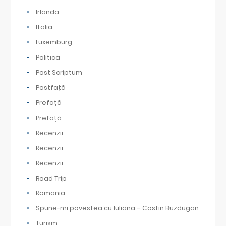
Irlanda
Italia
Luxemburg
Politică
Post Scriptum
Postfață
Prefață
Prefață
Recenzii
Recenzii
Recenzii
Road Trip
Romania
Spune-mi povestea cu Iuliana – Costin Buzdugan
Turism