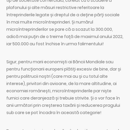
tip de societate comercială, corelat cu o scădere a
plafonului și alte măsuri restrictive referitoare la
întreprinderile legate și dreptul de a deține părți sociale
în mai multe microîntreprinderi. Și numărul
microîntreprinderilor se pare că a scazut la 300.000,
adică mai puțin de o treime față de maximul anului 2022,
iar 500.000 au fost închise în urma falimentului!
Sigur, pentru marii economiști ai Băncii Mondiale sau
pentru funcționarii europeni plătiți excesiv de bine, dar și
pentru politrucii noștri (care mai au și cu totul alte
interese), privitori din avioane, de la mare altitudine, ai
economiei românești, microîntreprinderile par niște
furnici care deranjează și trebuie strivite. Și o vor face în
anii următori prin creșterea taxării și reducerea pragului
sub care se pot încadra în această categorie!