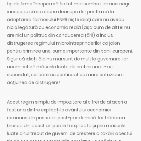
tip de firme începea să fie tot mai sumbru, iar norii negri
începeau să se adune deasupra lor pentru că la
adoptarea faimosului PNRR niște idioți care nu aveau
nicio legătură cu economia reală (așa cum de altfel nu
are nici un politruc din conducerea țării) a inclus
distrugerea regimului microîntreprinderilor ca jalon
pentru primirea unei sume importante din banii europeni.
Sigur că idioții ăia nu mai sunt de mult la guvernare, iar
acum critică măsurile luate de cretinii care i-au
succedat, cei care au continuat cu mare entuziasm
acțiunea de distrugere!
Acest regim simplu de impozitare al cifrei de afaceri a
fost una dintre explicațiile avântului economiei
românești în perioada post-pandemică. Iar frânarea
bruscă din acest an poate fi explicată și prin măsurile
luate anul trecut de guvern, de creștere a taxării acestui