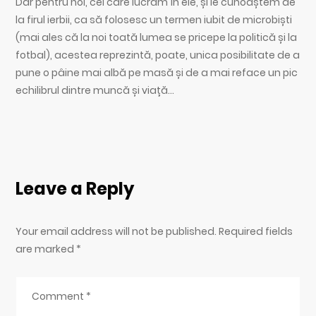
Dar pentru noi, cei care lucrăm în ele, și le cunoaștem de
la firul ierbii, ca să folosesc un termen iubit de microbiști
(mai ales că la noi toată lumea se pricepe la politică și la
fotbal), acestea reprezintă, poate, unica posibilitate de a
pune o pâine mai albă pe masă și de a mai reface un pic
echilibrul dintre muncă și viață…
Leave a Reply
Your email address will not be published. Required fields
are marked
*