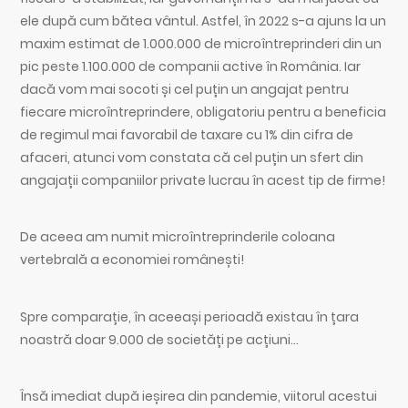
ele după cum bătea vântul. Astfel, în 2022 s-a ajuns la un
maxim estimat de 1.000.000 de microîntreprinderi din un
pic peste 1.100.000 de companii active în România. Iar
dacă vom mai socoti și cel puțin un angajat pentru
fiecare microîntreprindere, obligatoriu pentru a beneficia
de regimul mai favorabil de taxare cu 1% din cifra de
afaceri, atunci vom constata că cel puțin un sfert din
angajații companiilor private lucrau în acest tip de firme!
De aceea am numit microîntreprinderile coloana
vertebrală a economiei românești!
Spre comparație, în aceeași perioadă existau în țara
noastră doar 9.000 de societăți pe acțiuni…
Însă imediat după ieșirea din pandemie, viitorul acestui