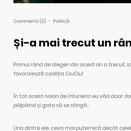
Comments (0)
-
Politică
Și-a mai trecut un râ
Primul rând de alegeri din acest an a trecut, i
favorizează coaliția CiuCiu!
În tot acest noian de întuneric eu văd doar dou
pâlpâind și gata să se stingă…
Una dintre ele, ceva mai puternică decât celel