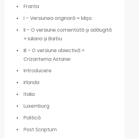
Franta
I – Versiunea originară = Mișa
II – O versiune comentată și adăugită
= Iuliana și Barbu
III – O versiune obiectivă =
Crizantema Astanei
Introducere
Irlanda
Italia
Luxemburg
Politică
Post Scriptum