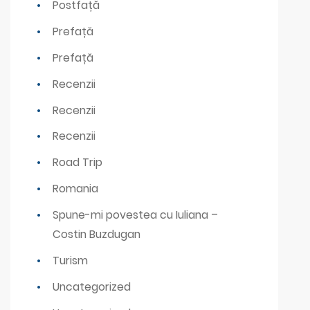
Postfață
Prefață
Prefață
Recenzii
Recenzii
Recenzii
Road Trip
Romania
Spune-mi povestea cu Iuliana –
Costin Buzdugan
Turism
Uncategorized