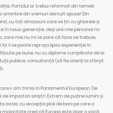
aliție. Partidul ar trebui reformat din temelii
 o amintire din vremuri demult apuse! Din
d, cu toți dinozaurii care se țin cu ghiarele și
te în noua generație, deși unii mie personal mi
, care mie nu mi se pare că face ce trebuie,
or li se poate reproșa lipsa experienței în
, făcute pe bune, nu cu diplome cumpărate de la
tuții publice, consultanță (să fie atenți la sfârșit
ă.
care i-am trimis în Parlamentul European. De
impostori siniștri. Extrem de puține lumini și
 acolo, cu excepția ploii de bani pe care o
a majoritate cred că Europa este doar o vacă