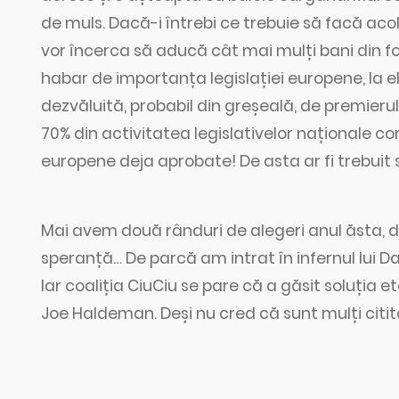
de muls. Dacă-i întrebi ce trebuie să facă aco
vor încerca să aducă cât mai mulți bani din f
habar de importanța legislației europene, la e
dezvăluită, probabil din greșeală, de premieru
70% din activitatea legislativelor naționale c
europene deja aprobate! De asta ar fi trebui
Mai avem două rânduri de alegeri anul ăsta, d
speranță… De parcă am intrat în infernul lui Da
Iar coaliția CiuCiu se pare că a găsit soluția 
Joe Haldeman. Deși nu cred că sunt mulți citit