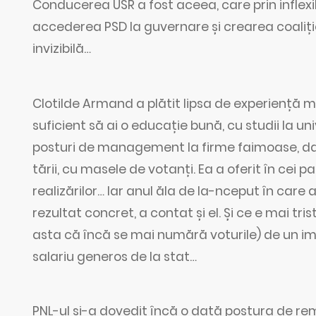
Conducerea USR a fost aceea, care prin inflexibi
accederea PSD la guvernare și crearea coaliție
invizibilă…
Clotilde Armand a plătit lipsa de experiență ma
suficient să ai o educație bună, cu studii la uni
posturi de management la firme faimoase, dacă
tării, cu masele de votanți. Ea a oferit în cei 
realizărilor… Iar anul ăla de la-nceput în care
rezultat concret, a contat și el. Și ce e mai tr
asta că încă se mai numără voturile) de un impo
salariu generos de la stat…
PNL-ul și-a dovedit încă o dată postura de remo