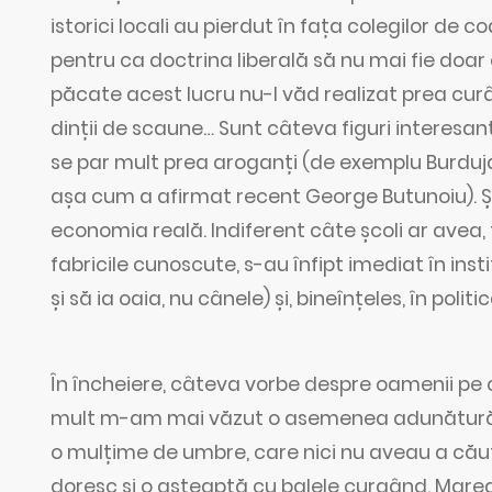
istorici locali au pierdut în fața colegilor de co
pentru ca doctrina liberală să nu mai fie doar
păcate acest lucru nu-l văd realizat prea curân
dinții de scaune… Sunt câteva figuri interesan
se par mult prea aroganți (de exemplu Burduja
așa cum a afirmat recent George Butunoiu). Și l
economia reală. Indiferent câte școli ar avea
fabricile cunoscute, s-au înfipt imediat în insti
și să ia oaia, nu cânele) și, bineînțeles, în politic
În încheiere, câteva vorbe despre oamenii pe 
mult m-am mai văzut o asemenea adunătură de 
o mulțime de umbre, care nici nu aveau a căuta
doresc și o așteaptă cu balele curgând. Mare