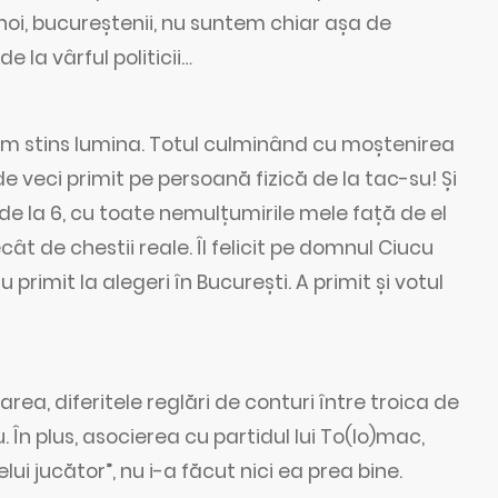
noi, bucureștenii, nu suntem chiar așa de
e la vârful politicii…
am stins lumina. Totul culminând cu moștenirea
c de veci primit pe persoană fizică de la tac-su! Și
 de la 6, cu toate nemulțumirile mele față de el
t de chestii reale. Îl felicit pe domnul Ciucu
rimit la alegeri în București. A primit și votul
darea, diferitele reglări de conturi între troica de
 În plus, asocierea cu partidul lui To(lo)mac,
elui jucător”, nu i-a făcut nici ea prea bine.