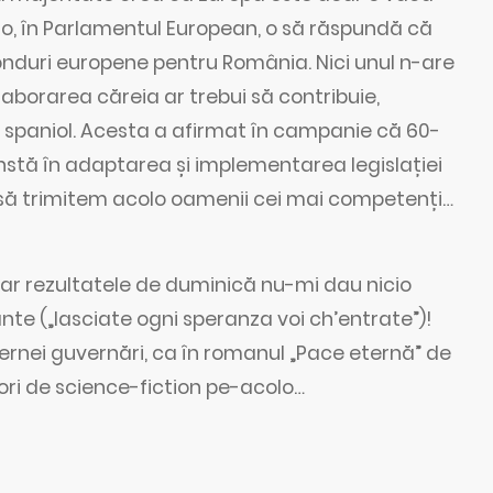
lo, în Parlamentul European, o să răspundă că
onduri europene pentru România. Nici unul n-are
laborarea căreia ar trebui să contribuie,
l spaniol. Acesta a afirmat în campanie că 60-
onstă în adaptarea și implementarea legislației
t să trimitem acolo oamenii cei mai competenți…
ar rezultatele de duminică nu-mi dau nicio
nte („lasciate ogni speranza voi ch’entrate”)!
eternei guvernări, ca în romanul „Pace eternă” de
ori de science-fiction pe-acolo…