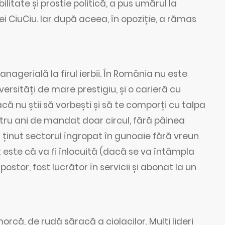
litate și prostie politică, a pus umărul la
i CiuCiu. Iar după aceea, în opoziție, a rămas
nagerială la firul ierbii. În România nu este
versități de mare prestigiu, și o carieră cu
 nu știi să vorbești și să te comporți cu talpa
patru ani de mandat doar circul, fără pâinea
 a ținut sectorul îngropat în gunoaie fără vreun
ist este că va fi înlocuită (dacă se va întâmpla
stor, fost lucrător în servicii și abonat la un
rcă, de rudă săracă a ciolacilor. Mulți lideri