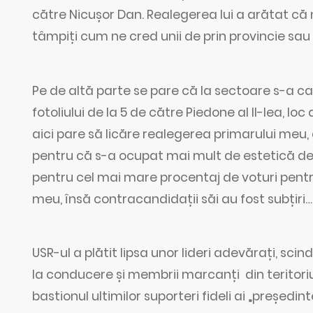
către Nicușor Dan. Realegerea lui a arătat că 
tâmpiți cum ne cred unii de prin provincie sau d
Pe de altă parte se pare că la sectoare s-a c
fotoliului de la 5 de către Piedone al II-lea, lo
aici pare să licăre realegerea primarului meu,
pentru că s-a ocupat mai mult de estetică decâ
pentru cel mai mare procentaj de voturi pentru p
meu, însă contracandidații săi au fost subțiri…
USR-ul a plătit lipsa unor lideri adevărați, scin
la conducere și membrii marcanți din teritoriu.
bastionul ultimilor suporteri fideli ai „președint