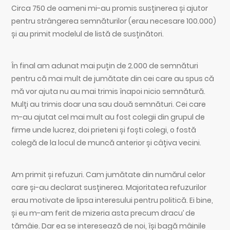
Circa 750 de oameni mi-au promis susținerea și ajutor
pentru strângerea semnăturilor (erau necesare 100.000)
și au primit modelul de listă de susținători.
În final am adunat mai puțin de 2.000 de semnături
pentru că mai mult de jumătate din cei care au spus că
mă vor ajuta nu au mai trimis înapoi nicio semnătură.
Mulți au trimis doar una sau două semnături. Cei care
m-au ajutat cel mai mult au fost colegii din grupul de
firme unde lucrez, doi prieteni și foști colegi, o fostă
colegă de la locul de muncă anterior și câțiva vecini.
Am primit și refuzuri. Cam jumătate din numărul celor
care și-au declarat susținerea. Majoritatea refuzurilor
erau motivate de lipsa interesului pentru politică. Ei bine,
și eu m-am ferit de mizeria asta precum dracu’ de
tămâie. Dar ea se interesează de noi, își bagă mâinile