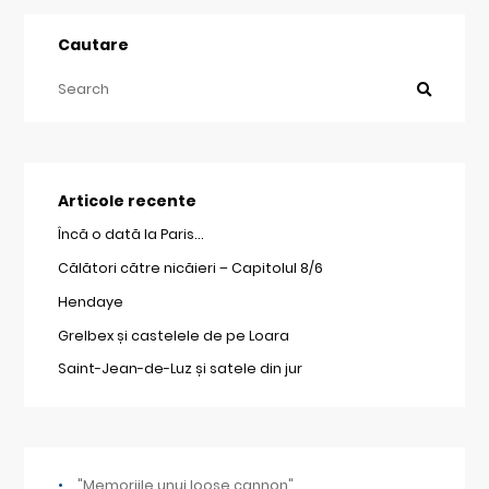
Cautare
Articole recente
Încă o dată la Paris…
Călători către nicăieri – Capitolul 8/6
Hendaye
Grelbex și castelele de pe Loara
Saint-Jean-de-Luz și satele din jur
"Memoriile unui loose cannon"