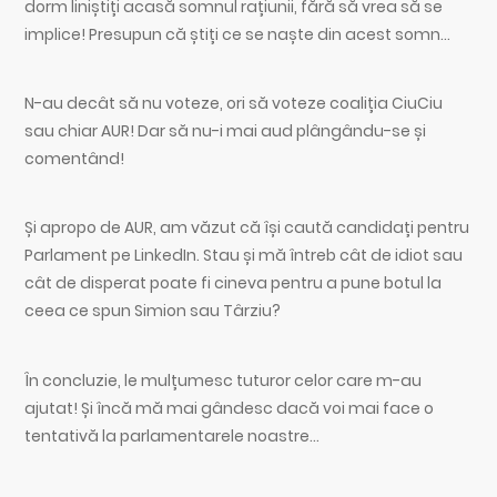
dorm liniștiți acasă somnul rațiunii, fără să vrea să se
implice! Presupun că știți ce se naște din acest somn…
N-au decât să nu voteze, ori să voteze coaliția CiuCiu
sau chiar AUR! Dar să nu-i mai aud plângându-se și
comentând!
Și apropo de AUR, am văzut că își caută candidați pentru
Parlament pe LinkedIn. Stau și mă întreb cât de idiot sau
cât de disperat poate fi cineva pentru a pune botul la
ceea ce spun Simion sau Târziu?
În concluzie, le mulțumesc tuturor celor care m-au
ajutat! Și încă mă mai gândesc dacă voi mai face o
tentativă la parlamentarele noastre…