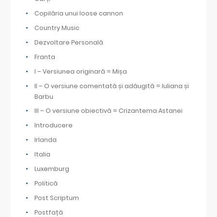
Copilăria unui loose cannon
Country Music
Dezvoltare Personală
Franta
I – Versiunea originară = Mișa
II – O versiune comentată și adăugită = Iuliana și
Barbu
III – O versiune obiectivă = Crizantema Astanei
Introducere
Irlanda
Italia
Luxemburg
Politică
Post Scriptum
Postfață