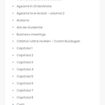
Ageamii în Străinătate
Ageamii la ei Acasă – volumul 2
Andorra
Anii de studentie
Business meetings
Călători către nicăieri – Costin Buzdugan
Capitolul 1
Capitolul 2
Capitolul 3
Capitolul 4
Capitolul 5
Capitolul 6
Capitolul 7
Capitolul 8
Carți