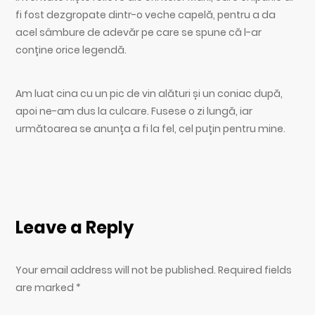
fi fost dezgropate dintr-o veche capelă, pentru a da
acel sâmbure de adevăr pe care se spune că l-ar
conține orice legendă.
Am luat cina cu un pic de vin alături și un coniac după,
apoi ne-am dus la culcare. Fusese o zi lungă, iar
următoarea se anunța a fi la fel, cel puțin pentru mine.
Leave a Reply
Your email address will not be published. Required fields
are marked
*