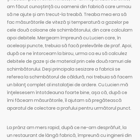
am făcut cunoștință cu oamenii din fabrică care urmau
să ne ajute și am trecut-la treabă. Treaba mea era să
fac măsurătorile de viteză și temperatură a gazelor pe
cele două coloane ale schimbătorului, din care calculam
apoi debitele. Mergeam împreună cu Lucien care, în
aceleași puncte, trebuia să facă prelevările de praf. Apoi,
după ce ne întorceam la birou, urma ca eu să calculez
debitele de gaze și de material prin cele două ramuri ale
schimbătorului. Deși principala sesizare a fabricii se
referea la schimbătorul de căldură, noi trebuia să facem
un bilanț complet al instalației de ardere. Cu Lucien mă
înțelesesem întotdeauna foarte bine, așa că, după ce
îmi făceam măsurătorile, îl ajutam să pregătească
aparatul de colectare a prafului pentru următorul punct.
La prânz am mers rapid, după ce ne-am desprăfuit, la
un restaurant de lângă fabrică, împreună cu inginerii din