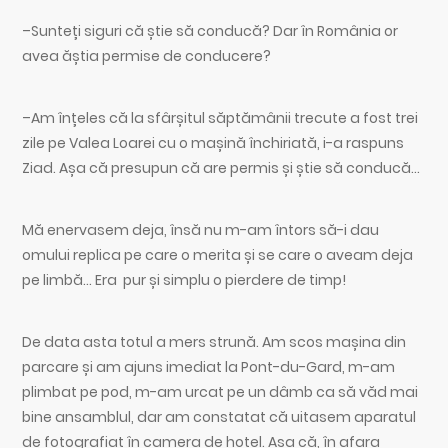
–Sunteți siguri că știe să conducă? Dar în România or
avea ăștia permise de conducere?
–Am înțeles că la sfârșitul săptămânii trecute a fost trei
zile pe Valea Loarei cu o mașină închiriată, i-a raspuns
Ziad. Așa că presupun că are permis și știe să conducă…
Mă enervasem deja, însă nu m-am întors să-i dau
omului replica pe care o merita și se care o aveam deja
pe limbă… Era pur și simplu o pierdere de timp!
De data asta totul a mers strună. Am scos mașina din
parcare și am ajuns imediat la Pont-du-Gard, m-am
plimbat pe pod, m-am urcat pe un dâmb ca să văd mai
bine ansamblul, dar am constatat că uitasem aparatul
de fotografiat în camera de hotel. Așa că, în afara