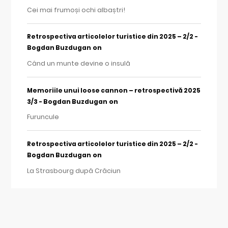
Cei mai frumoși ochi albaștri!
Retrospectiva articolelor turistice din 2025 – 2/2 -
on
Bogdan Buzdugan
Când un munte devine o insulă
Memoriile unui loose cannon – retrospectivă 2025
on
3/3 - Bogdan Buzdugan
Furuncule
Retrospectiva articolelor turistice din 2025 – 2/2 -
on
Bogdan Buzdugan
La Strasbourg după Crăciun