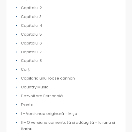
Capitolul 2
Capitolul 3
Capitolul 4
Capitolul 5
Capitolul 6
Capitolul 7
Capitolul 8
Carți
Copilăria unui loose cannon
Country Music
Dezvoltare Personală
Franta
I – Versiunea originară = Mișa
II – O versiune comentată și adăugită = Iuliana și
Barbu