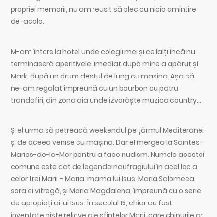
propriei memorii, nu am reusit să plec cu nicio amintire
de-acolo.
M-am întors la hotel unde colegii mei și ceilalți încă nu
terminaseră aperitivele. Imediat după mine a apărut și
Mark, după un drum destul de lung cu mașina. Așa că
ne-am regalat împreună cu un bourbon cu patru
trandafiri, din zona aia unde izvorăște muzica country…
Și el urma să petreacă weekendul pe țărmul Mediteranei
și de aceea venise cu mașina. Dar el mergea la Saintes-
Maries-de-la-Mer pentru a face nudism. Numele acestei
comune este dat de legenda naufragiului în acel loc a
celor trei Marii – Maria, mama lui Isus, Maria Salomeea,
sora ei vitregă, și Maria Magdalena, împreună cu o serie
de apropiați ai lui Isus. În secolul 15, chiar au fost
inventate niște relicve ale sfintelor Marii, care chipurile ar