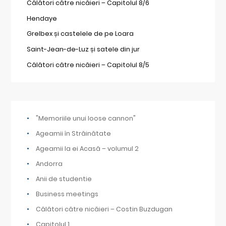
Călători către nicăieri – Capitolul 8/6
Hendaye
Grelbex și castelele de pe Loara
Saint-Jean-de-Luz și satele din jur
Călători către nicăieri – Capitolul 8/5
"Memoriile unui loose cannon"
Ageamii în Străinătate
Ageamii la ei Acasă – volumul 2
Andorra
Anii de studentie
Business meetings
Călători către nicăieri – Costin Buzdugan
Capitolul 1