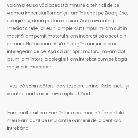
Voiam și eu să văd această minune a tehnicii de pe
vremea Imperiului Roman și i-am întrebat pe Ziad și Eric,
colegii mei, dacă pot lua masina. Ziad mi-a întins
imediat cheile, iar eu n-am pierdut timpul, m-am suit în
masină, am pornit motorul și am încercat să o scot din
parcare. Nu reuseam însă să bag în marșarier și nu
înțelegeam de ce. Așa că am oprit motorul, m-am dat
jos, m-am întors la colegi și i-am întrebat cum se bagă
mașina în marșarier.
–Vezi că schimbătorul de viteze are un inel. Ridici inelul și
va intra foarte ușor, mi-a explicat Ziad.
I-am multumit și m-am întors spre mașină. În spatele
meu l-am auzit pe unul dintre oamenii de la centrală
întrebând: