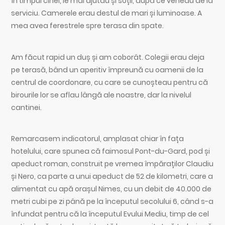
în timpul cinei, le mai ajutau și soții, după ce veneau de la
serviciu. Camerele erau destul de mari și luminoase. A
mea avea ferestrele spre terasa din spate.
Am făcut rapid un duș și am coborât. Colegii erau deja
pe terasă, bând un aperitiv împreună cu oamenii de la
centrul de coordonare, cu care se cunoșteau pentru că
birourile lor se aflau lângă ale noastre, dar la nivelul
cantinei.
Remarcasem indicatorul, amplasat chiar în fața
hotelului, care spunea că faimosul Pont-du-Gard, pod și
apeduct roman, construit pe vremea împăraților Claudiu
și Nero, ca parte a unui apeduct de 52 de kilometri, care a
alimentat cu apă orașul Nimes, cu un debit de 40.000 de
metri cubi pe zi până pe la începutul secolului 6, când s-a
înfundat pentru că la începutul Evului Mediu, timp de cel