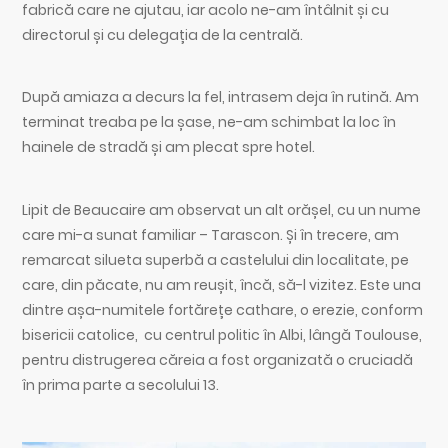
fabrică care ne ajutau, iar acolo ne-am întâlnit și cu
directorul și cu delegația de la centrală.
După amiaza a decurs la fel, intrasem deja în rutină. Am
terminat treaba pe la șase, ne-am schimbat la loc în
hainele de stradă și am plecat spre hotel.
Lipit de Beaucaire am observat un alt orășel, cu un nume
care mi-a sunat familiar – Tarascon. Și în trecere, am
remarcat silueta superbă a castelului din localitate, pe
care, din păcate, nu am reușit, încă, să-l vizitez. Este una
dintre așa-numitele fortărețe cathare, o erezie, conform
bisericii catolice, cu centrul politic în Albi, lângă Toulouse,
pentru distrugerea căreia a fost organizată o cruciadă
în prima parte a secolului 13.