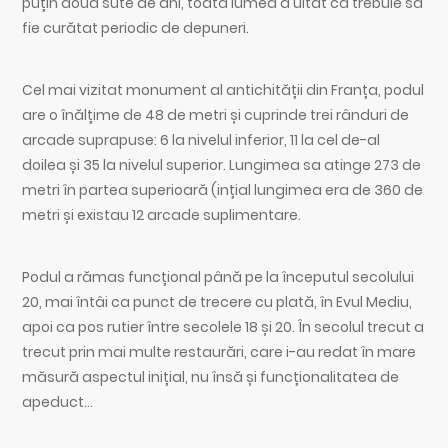
puțin două sute de ani, toată lumea a uitat că trebuie să
fie curătat periodic de depuneri.
Cel mai vizitat monument al antichității din Franța, podul
are o înălțime de 48 de metri și cuprinde trei rânduri de
arcade suprapuse: 6 la nivelul inferior, 11 la cel de-al
doilea și 35 la nivelul superior. Lungimea sa atinge 273 de
metri în partea superioară (ințial lungimea era de 360 de
metri și existau 12 arcade suplimentare.
Podul a rămas funcțional până pe la începutul secolului
20, mai întâi ca punct de trecere cu plată, în Evul Mediu,
apoi ca pos rutier între secolele 18 și 20. În secolul trecut a
trecut prin mai multe restaurări, care i-au redat în mare
măsură aspectul inițial, nu însă și funcționalitatea de
apeduct…