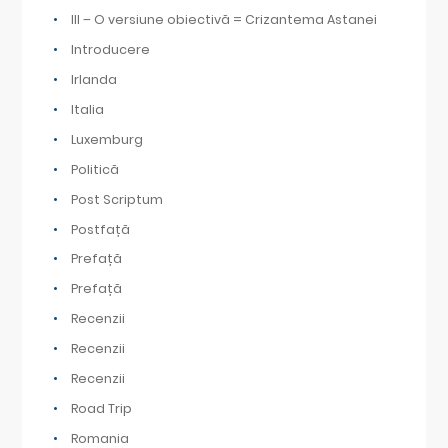
III – O versiune obiectivă = Crizantema Astanei
Introducere
Irlanda
Italia
Luxemburg
Politică
Post Scriptum
Postfață
Prefață
Prefață
Recenzii
Recenzii
Recenzii
Road Trip
Romania