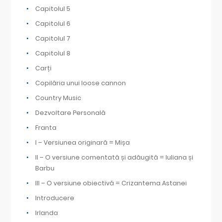
Capitolul 5
Capitolul 6
Capitolul 7
Capitolul 8
Carți
Copilăria unui loose cannon
Country Music
Dezvoltare Personală
Franta
I – Versiunea originară = Mișa
II – O versiune comentată și adăugită = Iuliana și
Barbu
III – O versiune obiectivă = Crizantema Astanei
Introducere
Irlanda