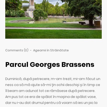
Comments (0)
-
Ageamii în Străinătate
Parcul Georges Brassens
Duminică, după petrecere, m-am trezit, mi-am făcut un
ness ca să mă ajute să-mi țin ochii deschiși și în timp ce
îl beam am adunat tot ce rămăsese după petrecere.
Am pus tot ce era de spălat în mașina de spălat vase,
dar nu i-au dat drumul pentru că voiam să ies un pic la