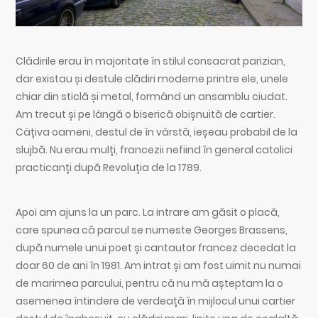
Clădirile erau în majoritate în stilul consacrat parizian,
dar existau și destule clădiri moderne printre ele, unele
chiar din sticlă și metal, formând un ansamblu ciudat.
Am trecut și pe lângă o biserică obișnuită de cartier.
Câțiva oameni, destul de în vârstă, ieșeau probabil de la
slujbă. Nu erau mulți, francezii nefiind în general catolici
practicanți după Revoluția de la 1789.
Apoi am ajuns la un parc. La intrare am găsit o placă,
care spunea că parcul se numeste Georges Brassens,
după numele unui poet și cantautor francez decedat la
doar 60 de ani în 1981. Am intrat și am fost uimit nu numai
de marimea parcului, pentru că nu mă așteptam la o
asemenea întindere de verdeață în mijlocul unui cartier