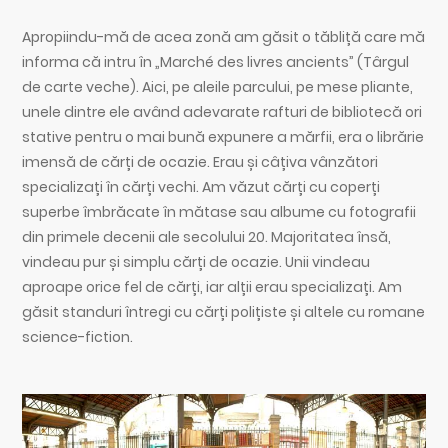
Apropiindu-mă de acea zonă am găsit o tăbliță care mă
informa că intru în „Marché des livres ancients” (Târgul
de carte veche). Aici, pe aleile parcului, pe mese pliante,
unele dintre ele având adevarate rafturi de bibliotecă ori
stative pentru o mai bună expunere a mărfii, era o librărie
imensă de cărți de ocazie. Erau și câțiva vânzători
specializați în cărți vechi. Am văzut cărți cu coperți
superbe îmbrăcate în mătase sau albume cu fotografii
din primele decenii ale secolului 20. Majoritatea însă,
vindeau pur și simplu cărți de ocazie. Unii vindeau
aproape orice fel de cărți, iar alții erau specializați. Am
găsit standuri întregi cu cărți polițiste și altele cu romane
science-fiction.