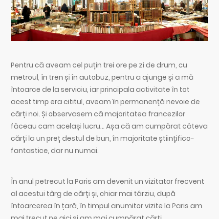
Pentru că aveam cel puțin trei ore pe zi de drum, cu
metroul, în tren și în autobuz, pentru a ajunge și a mă
întoarce de la serviciu, iar principala activitate în tot
acest timp era cititul, aveam în permanență nevoie de
cărți noi. Și observasem că majoritatea francezilor
făceau cam același lucru… Așa că am cumpărat câteva
cărți la un preț destul de bun, în majoritate științifico-
fantastice, dar nu numai.
În anul petrecut la Paris am devenit un vizitator frecvent
al acestui târg de cărți și, chiar mai târziu, după
întoarcerea în țară, în timpul anumitor vizite la Paris am
mai trecut pe aici și am mai cumpărat cărți…