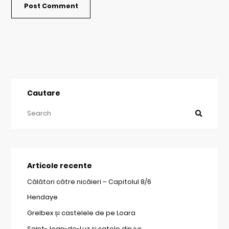
Cautare
Articole recente
Călători către nicăieri – Capitolul 8/6
Hendaye
Grelbex și castelele de pe Loara
Saint-Jean-de-Luz și satele din jur