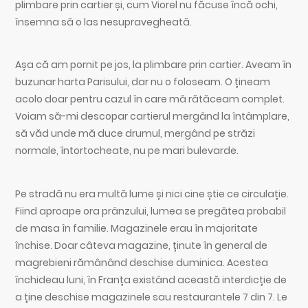
plimbare prin cartier și, cum Viorel nu făcuse încă ochi,
însemna să o las nesupravegheată.
Așa că am pornit pe jos, la plimbare prin cartier. Aveam în
buzunar harta Parisului, dar nu o foloseam. O țineam
acolo doar pentru cazul în care mă rătăceam complet.
Voiam să-mi descopar cartierul mergând la întâmplare,
să văd unde mă duce drumul, mergând pe străzi
normale, întortocheate, nu pe mari bulevarde.
Pe stradă nu era multă lume și nici cine știe ce circulație.
Fiind aproape ora prânzului, lumea se pregătea probabil
de masa în familie. Magazinele erau în majoritate
închise. Doar câteva magazine, ținute în general de
magrebieni rămânând deschise duminica. Acestea
închideau luni, în Franța existând această interdicție de
a ține deschise magazinele sau restaurantele 7 din 7. Le