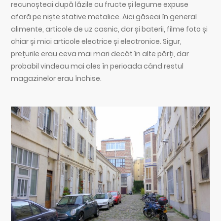
recunoșteai după lăzile cu fructe și legume expuse
afară pe niște stative metalice. Aici găseai în general
alimente, articole de uz casnic, dar și baterii, filme foto și
chiar și mici articole electrice și electronice. Sigur,
prețurile erau ceva mai mari decât în alte părți, dar
probabil vindeau mai ales în perioada când restul
magazinelor erau închise.