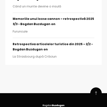
Când un munte devine o insulă
Memoriile unui loose cannon – retrospectivă 2025
on
3/3 - Bogdan Buzdugan
Furuncule
Retrospectiva articolelor turistice din 2025 – 2/2 -
on
Bogdan Buzdugan
La Strasbourg după Crăciun