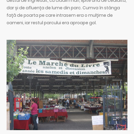
destul de înghesuit, cu clădiri mari, lipite una de cealaltă,
dar și de afluența de lume din parc. Cumva în stânga
față de poarta pe care intrasem era o mulțime de
oameni, iar restul parcului era aproape gol.