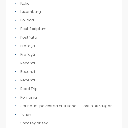
Italia
Luxemburg
Politică
Post Scriptum
Postfață
Prefață
Prefață
Recenzii
Recenzii
Recenzii
Road Trip
Romania
Spune-mi povestea cu Iuliana – Costin Buzdugan
Turism
Uncategorized