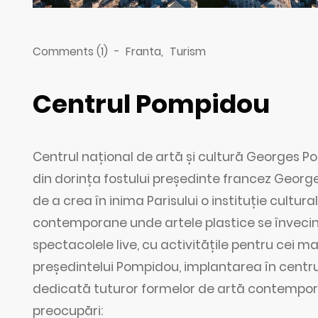
Comments (1)
-
Franta
,
Turism
Centrul Pompidou
Centrul național de artă și cultură Georges P
din dorința fostului președinte francez Geo
de a crea în inima Parisului o instituție cultur
contemporane unde artele plastice se învecine
spectacolele live, cu activitățile pentru cei ma
președintelui Pompidou, implantarea în centrul P
dedicată tuturor formelor de artă contempora
preocupări: