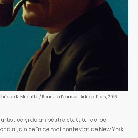
thèque R. Magritte / Banque d’Images, Adagp, Paris, 2016
artistică și de a-i păstra statutul de loc
ndial, din ce în ce mai contestat de New York;