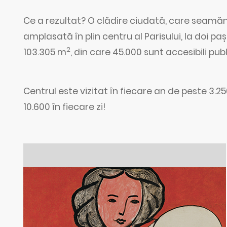
Ce a rezultat? O clădire ciudată, care seamăn
amplasată în plin centru al Parisului, la doi pa
2
103.305 m
, din care 45.000 sunt accesibili publ
Centrul este vizitat în fiecare an de peste 3.2
10.600 în fiecare zi!