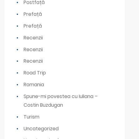
Postfață
Prefață
Prefață
Recenzii
Recenzii
Recenzii
Road Trip
Romania
Spune-mi povestea cu Iuliana –
Costin Buzdugan
Turism
Uncategorized