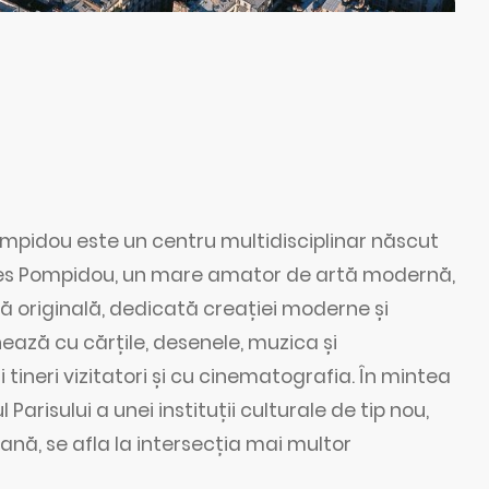
ompidou este un centru multidisciplinar născut
rges Pompidou, un mare amator de artă modernă,
ală originală, dedicată creației moderne și
ază cu cărțile, desenele, muzica și
i tineri vizitatori și cu cinematografia. În mintea
arisului a unei instituții culturale de tip nou,
nă, se afla la intersecția mai multor