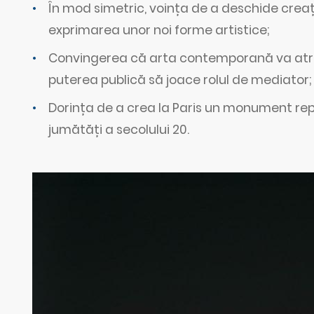
În mod simetric, voința de a deschide creaț
exprimarea unor noi forme artistice;
Convingerea că arta contemporană va atrag
puterea publică să joace rolul de mediator;
Dorința de a crea la Paris un monument repr
jumătăți a secolului 20.