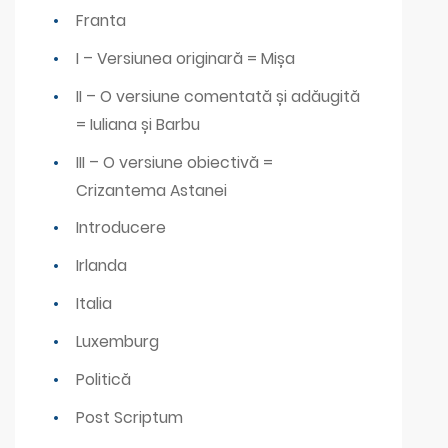
Franta
I – Versiunea originară = Mișa
II – O versiune comentată și adăugită
= Iuliana și Barbu
III – O versiune obiectivă =
Crizantema Astanei
Introducere
Irlanda
Italia
Luxemburg
Politică
Post Scriptum