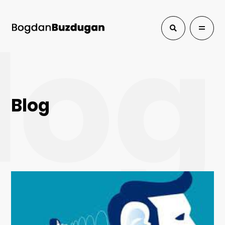
log
Blog