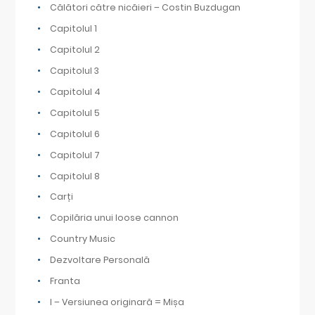
Călători către nicăieri – Costin Buzdugan
Capitolul 1
Capitolul 2
Capitolul 3
Capitolul 4
Capitolul 5
Capitolul 6
Capitolul 7
Capitolul 8
Carți
Copilăria unui loose cannon
Country Music
Dezvoltare Personală
Franta
I – Versiunea originară = Mișa