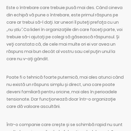
Este o întrebare care trebuie pusă mai des. Când cineva
din echipă vă pune o întrebare, este primul răspuns pe
care ar trebui să-l dați. Iar uneori îl puteți prefața cu un
„nu știu”.
Ca lideri în organizațiile din care faceți parte, voi
trebuie să-i ajutați pe colegi să găsească răspunsul. Și
veți constata că, de cele mai multe ori ei vor avea un
răspuns mai bun decât al vostru sau cel puțin unul la
care nu v-ați gândit.
Poate fi o tehnică foarte puternică, mai ales atunci când
nu există un răspuns simplu și direct, una care poate
deveni familiară pentru oricine, mai ales în perioadele
tensionate. Dar funcționează doar într-o organizație
care dă valoare ascultării.
Într-o companie care crește și se schimbă rapid nu sunt