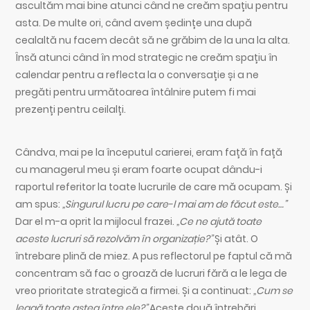
ascultăm mai bine atunci când ne creăm spațiu pentru
asta. De multe ori, când avem ședințe una după
cealaltă nu facem decât să ne grăbim de la una la alta.
Însă atunci când în mod strategic ne creăm spațiu în
calendar pentru a reflecta la o conversație și a ne
pregăti pentru următoarea întâlnire putem fi mai
prezenți pentru ceilalți.
Cândva, mai pe la începutul carierei, eram față în față
cu managerul meu și eram foarte ocupat dându-i
raportul referitor la toate lucrurile de care mă ocupam. Și
am spus:
„Singurul lucru pe care-l mai am de făcut este…”
Dar el m-a oprit la mijlocul frazei.
„Ce ne ajută toate
aceste lucruri să rezolvăm în organizație?”
Și atât. O
întrebare plină de miez. A pus reflectorul pe faptul că mă
concentram să fac o groază de lucruri fără a le lega de
vreo prioritate strategică a firmei. Și a continuat:
„Cum se
leagă toate astea între ele?”
Aceste două întrebări