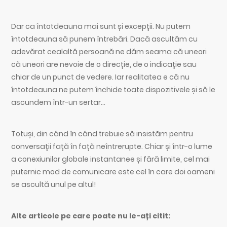
Dar ca întotdeauna mai sunt și excepții. Nu putem
întotdeauna să punem întrebări. Dacă ascultăm cu
adevărat cealaltă persoană ne dăm seama că uneori
că uneori are nevoie de o direcție, de o indicație sau
chiar de un punct de vedere. Iar realitatea e că nu
întotdeauna ne putem închide toate dispozitivele și să le
ascundem într-un sertar…
Totuși, din când în când trebuie să insistăm pentru
conversații față în față neîntrerupte. Chiar și într-o lume
a conexiunilor globale instantanee și fără limite, cel mai
puternic mod de comunicare este cel în care doi oameni
se ascultă unul pe altul!
Alte articole pe care poate nu le-ați citit: