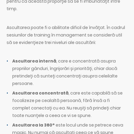
pentru ca această proporție să se fi îmbunătățit între
timp.
Ascultarea poate fi o abilitate dificil de învățat. În cadrul
sesiunilor de training în management se consideră util
să se evidențieze trei niveluri ale ascultării:
Ascultarea internă
, care e concentrată asupra
propriilor gânduri, îngrijorări și priorități, chiar dacă
pretindeți că sunteți concentrați asupra celeilalte
persoane.
Ascultarea concentrată
, care este capabilă să se
focalizeze pe cealaltă persoană, fără însă a fi
complet conectați cu ea. Nu reușiți să prindeți chiar
toate nuanțele a ceea ce vi se spune.
Ascultarea la 360°
este locul unde se petrece ceva
magic. Nu numai că ascultați ceea ce vă spune