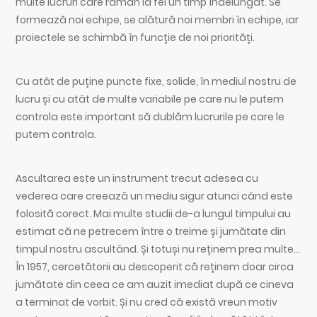
multe lucruri care rămân la fel un timp îndelungat. Se
formează noi echipe, se alătură noi membri în echipe, iar
proiectele se schimbă în funcție de noi priorități.
Cu atât de puține puncte fixe, solide, în mediul nostru de
lucru și cu atât de multe variabile pe care nu le putem
controla este important să dublăm lucrurile pe care le
putem controla.
Ascultarea este un instrument trecut adesea cu
vederea care creează un mediu sigur atunci când este
folosită corect. Mai multe studii de-a lungul timpului au
estimat că ne petrecem între o treime și jumătate din
timpul nostru ascultând. Și totuși nu reținem prea multe…
În 1957, cercetătorii au descoperit că reținem doar circa
jumătate din ceea ce am auzit imediat după ce cineva
a terminat de vorbit. Și nu cred că există vreun motiv