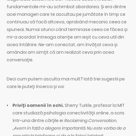
fundamentale mi-au schimbat abordarea. Și era dintre
acei manageri care te ascultau pe jumătate în timp ce
continuau să facă altceva, aprobând mecanic ceea ce
spuneai. Numai atunci când terminase ceea ce făcea și
mi-a acordat întreaga atenție am ieșit cu ceva util din
acea întâlnire. Ne-am conectat, am învățat ceva și
amândoi am simțit că am realizat ceva prin acea
conversație.
Deci cum putem asculta mai mult? Iată trei sugestii pe
care le puteți încerca și voi:
Priviți oamenii în ochi.
Sherry Turkle, profesor la MIT
care studiază psihologia conectivității online, a scris
într-una dintre cărțile ei
Reclaiming Conversation,
„Avem în față o alegere importantă. Nu este vorba de a
renunța la telefoane ci de a le folosi înțelept.