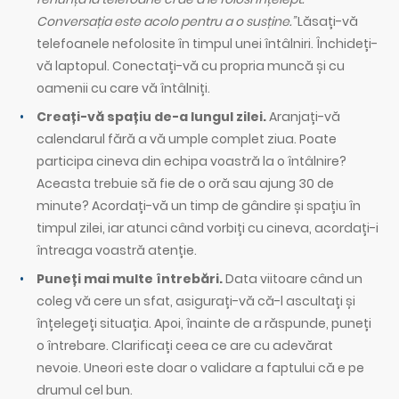
Conversația este acolo pentru a o susține.”
Lăsați-vă
telefoanele nefolosite în timpul unei întâlniri. Închideți-
vă laptopul. Conectați-vă cu propria muncă și cu
oamenii cu care vă întâlniți.
Creați-vă spațiu de-a lungul zilei.
Aranjați-vă
calendarul fără a vă umple complet ziua. Poate
participa cineva din echipa voastră la o întâlnire?
Aceasta trebuie să fie de o oră sau ajung 30 de
minute? Acordați-vă un timp de gândire și spațiu în
timpul zilei, iar atunci când vorbiți cu cineva, acordați-i
întreaga voastră atenție.
Puneți mai multe întrebări.
Data viitoare când un
coleg vă cere un sfat, asigurați-vă că-l ascultați și
înțelegeți situația. Apoi, înainte de a răspunde, puneți
o întrebare. Clarificați ceea ce are cu adevărat
nevoie. Uneori este doar o validare a faptului că e pe
drumul cel bun.