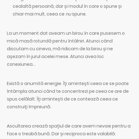
cealaltă persoană, dar și modul în care o spune și
chiar mai mult, ceea ce
nu
spune.
La un moment dat aveam un birou în care pusesem o
mică masă rotundă pentru întâlniri. Atunci când
discutam cu cineva, mă ridicam de la birou și ne
așezam în jurul acelei mese. Atunci avea loc
conexiunea…
Există o anumită energie. Îți amintești ceea ce se poate
întâmpla atunci când te concentrezi pe ceea ce are de
spus celălalt. Îți amintești de ce contează ceea ce
construiți împreună.
Ascultarea crează spațiul de care avem nevoie pentru a
face o treabă bună. Dar și reciproca este valabilă: