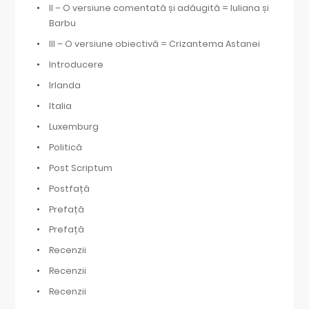
II – O versiune comentată și adăugită = Iuliana și
Barbu
III – O versiune obiectivă = Crizantema Astanei
Introducere
Irlanda
Italia
Luxemburg
Politică
Post Scriptum
Postfață
Prefață
Prefață
Recenzii
Recenzii
Recenzii