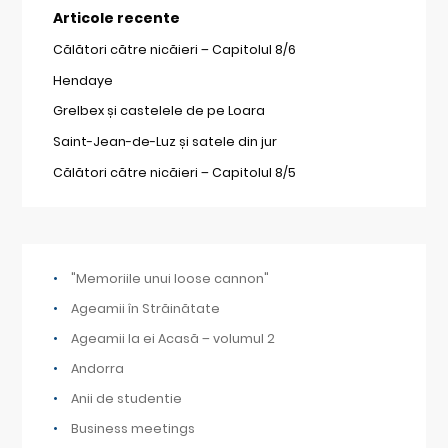
Articole recente
Călători către nicăieri – Capitolul 8/6
Hendaye
Grelbex și castelele de pe Loara
Saint-Jean-de-Luz și satele din jur
Călători către nicăieri – Capitolul 8/5
"Memoriile unui loose cannon"
Ageamii în Străinătate
Ageamii la ei Acasă – volumul 2
Andorra
Anii de studentie
Business meetings