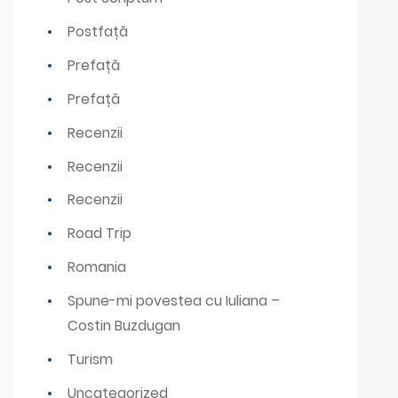
Postfață
Prefață
Prefață
Recenzii
Recenzii
Recenzii
Road Trip
Romania
Spune-mi povestea cu Iuliana –
Costin Buzdugan
Turism
Uncategorized