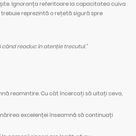
șite. Ignoranța referitoare la capacitatea cuiva
trebuie reprezintă o rețetă sigură spre
i când readuc în atenție trecutul.”
mnă reamintire. Cu cât încercați să uitați ceva,
rmărirea excelenței înseamnă să continuați