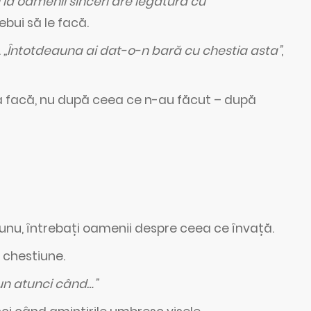
 la oamenii sinceri are legătură cu
rebui să le facă.
.
„Întotdeauna ai dat-o-n bară cu chestia asta”
,
 facă, nu după ceea ce n-au făcut – după
a-unu, întrebați oamenii despre ceea ce învață.
 chestiune.
bun atunci când…”