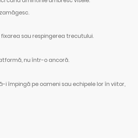
nci când amintirile umbresc visele.
dezamăgesc.
 fixarea sau respingerea trecutului.
latformă, nu într-o ancoră.
ă-i împingă pe oameni sau echipele lor în viitor,