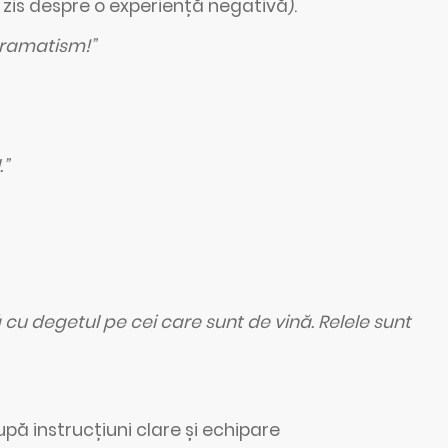
 zis despre o experiență negativă).
 dramatism!”
”
ă cu degetul pe cei care sunt de vină. Relele sunt
pă instrucțiuni clare și echipare