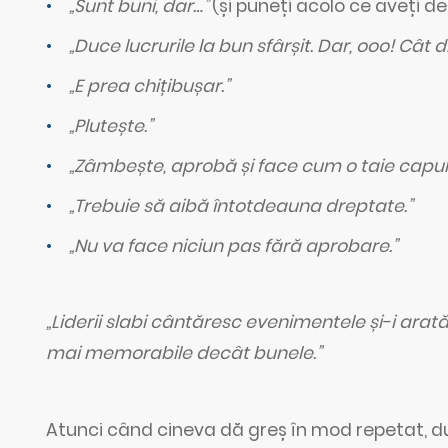
„Sunt buni, dar…”
(și puneți acolo ce aveți de
„Duce lucrurile la bun sfârșit. Dar, ooo! Cât
„E prea chițibușar.”
„Plutește.”
„Zâmbește, aprobă și face cum o taie capul.
„Trebuie să aibă întotdeauna dreptate.”
„Nu va face niciun pas fără aprobare.”
„Liderii slabi cântăresc evenimentele și-i arat
mai memorabile decât bunele.”
Atunci când cineva dă greș în mod repetat, du