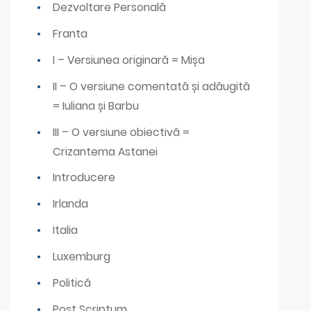
Dezvoltare Personală
Franta
I – Versiunea originară = Mișa
II – O versiune comentată și adăugită
= Iuliana și Barbu
III – O versiune obiectivă =
Crizantema Astanei
Introducere
Irlanda
Italia
Luxemburg
Politică
Post Scriptum