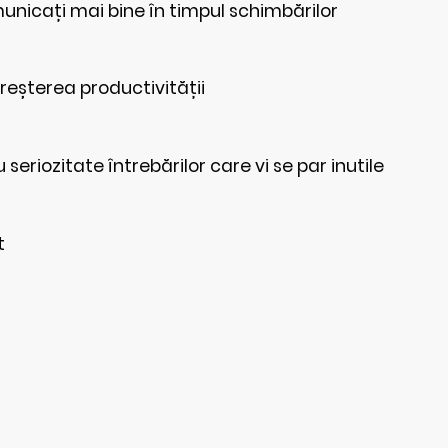
nicați mai bine în timpul schimbărilor
reșterea productivității
seriozitate întrebărilor care vi se par inutile
t