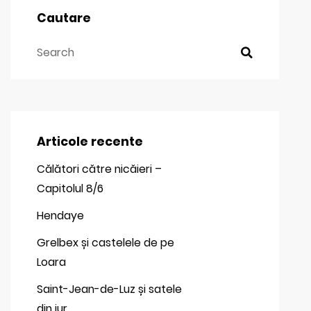
Cautare
Articole recente
Călători către nicăieri –
Capitolul 8/6
Hendaye
Grelbex și castelele de pe
Loara
Saint-Jean-de-Luz și satele
din jur