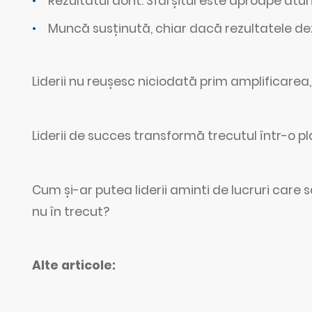
Rezultatul dorit. Sfârșitul este aproape atu
Muncă susținută, chiar dacă rezultatele 
Liderii nu reușesc niciodată prim amplificarea,
Liderii de succes transformă trecutul într-o p
Cum și-ar putea liderii aminti de lucruri care s
nu în trecut?
Alte articole: