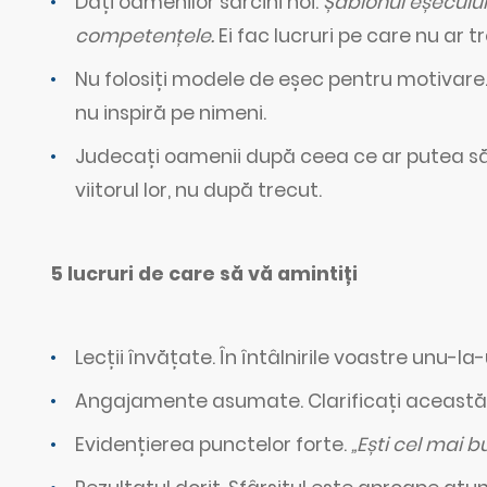
Dați oamenilor sarcini noi.
Șablonul eșecului
competențele.
Ei fac lucruri pe care nu ar t
Nu folosiți modele de eșec pentru motivare
nu inspiră pe nimeni.
Judecați oamenii după ceea ce ar putea să
viitorul lor, nu după trecut.
5 lucruri de care să vă amintiți
Lecții învățate. În întâlnirile voastre unu-l
Angajamente asumate. Clarificați această
Evidențierea punctelor forte.
„Ești cel mai 