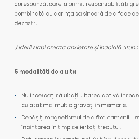
corespunzătoare, a primit responsabilități gre
combinată cu dorința sa sinceră de a face ce 
dezastru.
„Liderii slabi crează anxietate și îndoială atunc
5 modalități de a uita
Nu încercați să uitați. Uitarea activă însea
cu atât mai mult o gravați în memorie.
Depășiți magnetismul de a fixa oamenii. U
înaintarea în timp ce iertați trecutul.