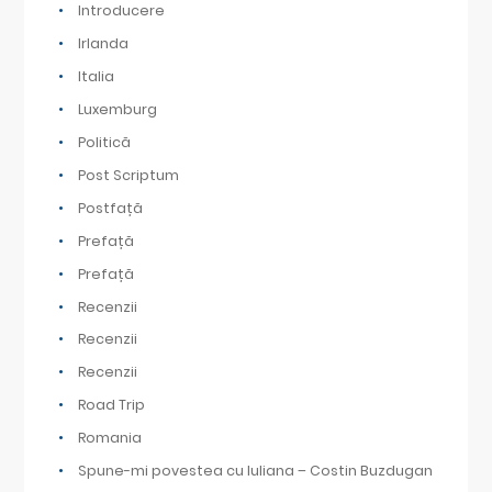
Introducere
Irlanda
Italia
Luxemburg
Politică
Post Scriptum
Postfață
Prefață
Prefață
Recenzii
Recenzii
Recenzii
Road Trip
Romania
Spune-mi povestea cu Iuliana – Costin Buzdugan