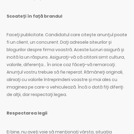
Scoateți în față brandul
Faceți publicitate. Candidatul care citește anunțul poate
fi un client, un concurent. Dați adresele siteurilor și
blogurilor despre firma voastră. Aceste lucruri asigură și
incită la un răspuns. Asigurați-vă că cititorii simt cultura,
valorile, diferența… În orice caz făceți-vă remarcați.
Anunțul vostru trebuie să fie reperat. Rămâneți originali,
aliniați cu valorile întreprinderii voastre și mai ales cu
imaginea pe care-o vehiculează. Încă o dată fiți diferiți
de alții, dar respectați legea.
Respectarea legii
Ei bine, nu aveți voie să menționați vârsta, situația