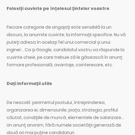
Folosiți cuvinte pe înțelesul țintelor voastre
Fiecare categorie de angajați este sensibilă la un
discurs, la anumite cuvinte, la informații specifice. Nu vă
puteți adresa în același fel unui comercial și unui
inginer… Ca și Google, candidatul vostru va răspunde la
cuvinte cheie, pe care trebuie să le găsească în anunț:
formare profesională, avantaje, cointeresare, etc.
Dați informații utile
De neocolit: perimetrul postului, întreprinderea,
organizarea ei, dimensiunile, piața, strategia, profilul
căutat, condițiile de muncă, elementele de salarizare…
Un anunț anonim, fără numele societății generază de
două ori mai puține candidaturi.