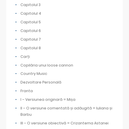
Capitolul 3
Capitolul 4
Capitolul 5
Capitolul 6
Capitolul 7
Capitolul 8
Carți
Copilăria unui loose cannon
Country Music
Dezvoltare Personală
Franta
I – Versiunea originară = Mișa
II – O versiune comentată și adăugită = Iuliana și
Barbu
III – O versiune obiectivă = Crizantema Astanei