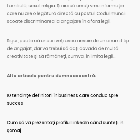
familială, sexul, religia. Și nici să cereți vreo informație
care nu are o legătură directă cu postul. Codul muncii
scoate discriminarea la angajare în afara legii.
Sigur, poate că uneori veți avea nevoie de un anumit tip
de angajat, dar va trebui să dați dovadă de multă
creativitate și să rămâneți, cumva, în limita legii…
Alte articole pentru dumneavoastră:
10 tendințe definitorii în business care conduc spre
succes
Cum să vă prezentați profilul LinkedIn când sunteți în
șomaj