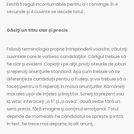
Există 5 reguli inconturnabile pentru a-i convinge. În 4
secunde și 4 cuvinte se decide totul…
Găsiți un titlu clar și precis
Folosiți terminologia proprie întreprinderii voastre, căutați
cuvintele care le vorbesc candidaților. Cârligul trebuie să
fie clar și evident. Copiați-i pe alții, priviți siteurile de joburi
și reperați anunțurile standard. Așa cum trebuie să se
diferențieze candidații pentru a fi aleși, și voi trebuie să o
faceți pentru a fi reperați în masa anunțurilor. Rămâneți
mai ales ușor de înțeles și liniștitor. Scrieți la prezent sau
la viitor, interziceți „a fi” și „a avea”, două verbe fără un
sens precis, fără imagine și conținut emoțional. Totul
depinde de momeală. Fie candidatul se oprește și intră
în text, fie trece mai departe, la alt anunț.