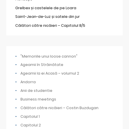
Grelbex și castelele de pe Loara
Saint-Jean-de-Luz și satele din jur
Călători către nicăieri – Capitolul 8/5
"Memoriile unui loose cannon"
Ageamii în Străinătate
Ageamii la ei Acasă – volumul 2
Andorra
Anii de studentie
Business meetings
Călători către nicăieri – Costin Buzdugan
Capitolul 1
Capitolul 2