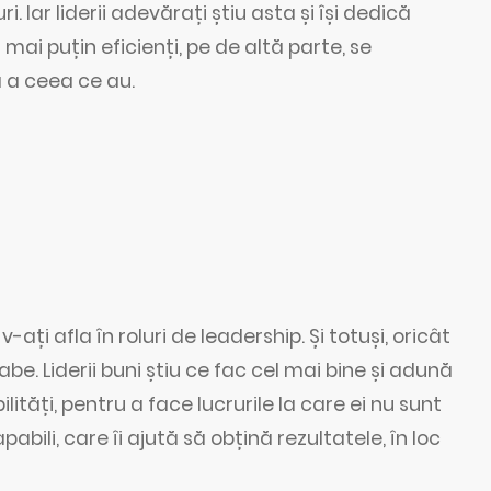
i. Iar liderii adevărați știu asta și își dedică
 mai puțin eficienți, pe de altă parte, se
 a ceea ce au.
ați afla în roluri de leadership. Și totuși, oricât
labe. Liderii buni știu ce fac cel mai bine și adună
lități, pentru a face lucrurile la care ei nu sunt
bili, care îi ajută să obțină rezultatele, în loc