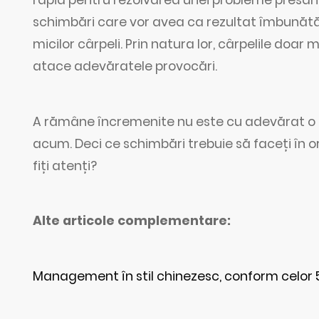
schimbări care vor avea ca rezultat îmbunătăți
micilor cârpeli. Prin natura lor, cârpelile doar
atace adevăratele provocări.
A rămâne încremenite nu este cu adevărat o o
acum. Deci ce schimbări trebuie să faceți în o
fiți atenți?
Alte articole complementare:
Management în stil chinezesc, conform celor 5 