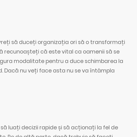
e vreți să duceți organizația ori să o transformați
să recunoașteți că este vital ca oamenii să se
Singura modalitate pentru a duce schimbarea la
d. Dacă nu veți face asta nu se va întâmpla
 luați decizii rapide și să acționați la fel de
e. Pe de altă parte, dacă trebuie să faceți