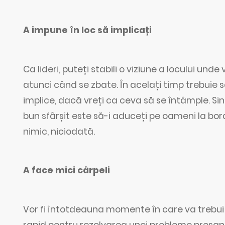
A impune în loc să implicați
Ca lideri, puteți stabili o viziune a locului und
atunci când se zbate. În acelați timp trebuie 
implice, dacă vreți ca ceva să se întâmple. 
bun sfârșit este să-i aduceți pe oameni la bor
nimic, niciodată.
A face mici cârpeli
Vor fi întotdeauna momente în care va trebui să
rapid pentru rezolvarea unei probleme presant