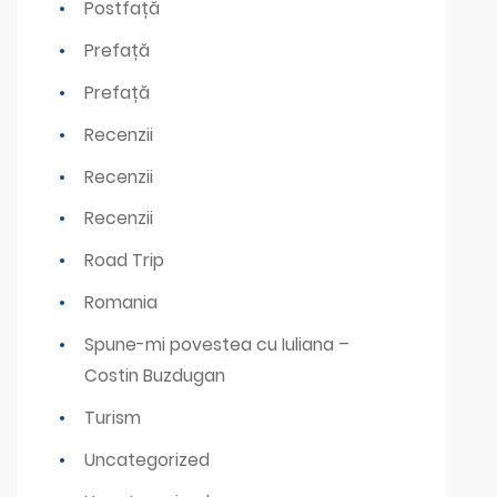
Postfață
Prefață
Prefață
Recenzii
Recenzii
Recenzii
Road Trip
Romania
Spune-mi povestea cu Iuliana –
Costin Buzdugan
Turism
Uncategorized