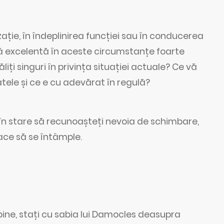
zație, în îndeplinirea funcției sau în conducerea
abă excelentă în aceste circumstanțe foarte
iți singuri în privința situației actuale? Ce vă
ele și ce e cu adevărat în regulă?
i în stare să recunoașteți nevoia de schimbare,
ace să se întâmple.
 bine, stați cu sabia lui Damocles deasupra