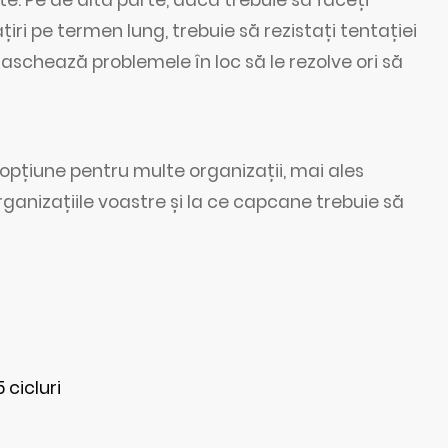
ri pe termen lung, trebuie să rezistați tentației
 maschează problemele în loc să le rezolve ori să
pțiune pentru multe organizații, mai ales
rganizațiile voastre și la ce capcane trebuie să
cicluri