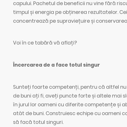
capului. Pachetul de beneficii nu vine fără riscur
timpul și energia pe obținerea rezultatelor. Cei
concentrează pe supraviețuire și conservarea
Voi în ce tabără vă aflați?
Încercarea de a face totul singur
Sunteți foarte competenți, pentru că altfel nu v-
de buni ați fi, aveți puncte forte și altele mai s
în jurul lor oameni cu diferite competențe și abi
atât de buni. Construiesc echipe cu oameni capa
să facă totul singuri.