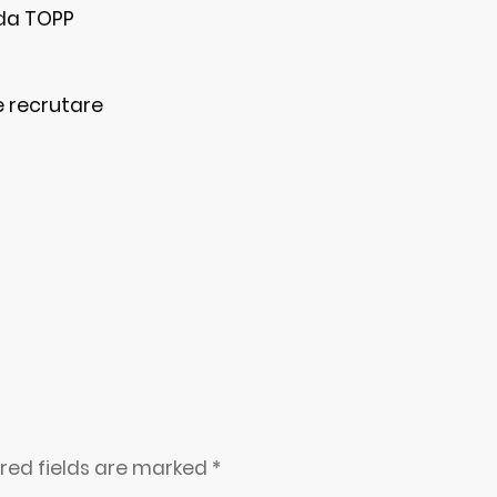
oda TOPP
de recrutare
ired fields are marked
*