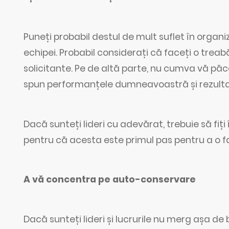
Puneți probabil destul de mult suflet în organi
echipei. Probabil considerați că faceți o tre
solicitante. Pe de altă parte, nu cumva vă păcăl
spun performanțele dumneavoastră și rezultat
Dacă sunteți lideri cu adevărat, trebuie să fiț
pentru că acesta este primul pas pentru a o f
A vă concentra pe auto-conservare
Dacă sunteți lideri și lucrurile nu merg așa de