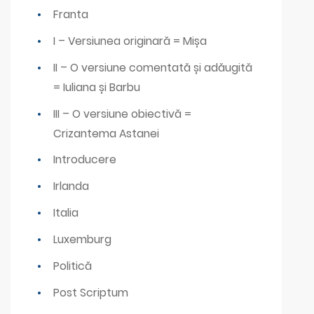
Franta
I – Versiunea originară = Mișa
II – O versiune comentată și adăugită
= Iuliana și Barbu
III – O versiune obiectivă =
Crizantema Astanei
Introducere
Irlanda
Italia
Luxemburg
Politică
Post Scriptum