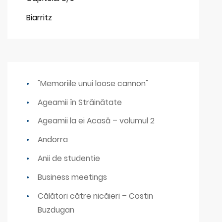
Biarritz
"Memoriile unui loose cannon"
Ageamii în Străinătate
Ageamii la ei Acasă – volumul 2
Andorra
Anii de studentie
Business meetings
Călători către nicăieri – Costin
Buzdugan