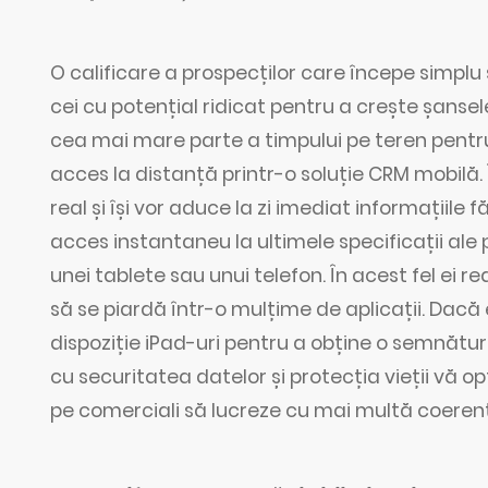
O calificare a prospecților care începe simplu 
cei cu potențial ridicat pentru a crește șansele 
cea mai mare parte a timpului pe teren pentru 
acces la distanță printr-o soluție CRM mobilă.
real și își vor aduce la zi imediat informațiile 
acces instantaneu la ultimele specificații ale p
unei tablete sau unui telefon. În acest fel e
să se piardă într-o mulțime de aplicații. Dacă
dispoziție iPad-uri pentru a obține o semnăt
cu securitatea datelor și protecția vieții vă op
pe comerciali să lucreze cu mai multă coerenț