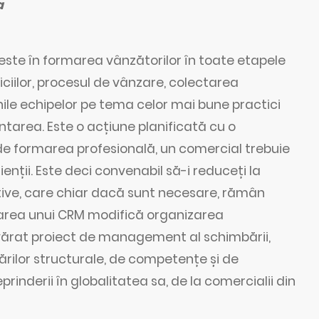
a
este în formarea vânzătorilor în toate etapele
viciilor, procesul de vânzare, colectarea
iunile echipelor pe tema celor mai bune practici
tarea. Este o acțiune planificată cu o
 de formarea profesională, un comercial trebuie
ienții. Este deci convenabil să-i reduceți la
tive, care chiar dacă sunt necesare, rămân
larea unui CRM modifică organizarea
devărat proiect de management al schimbării,
ărilor structurale, de competențe și de
rinderii în globalitatea sa, de la comercialii din