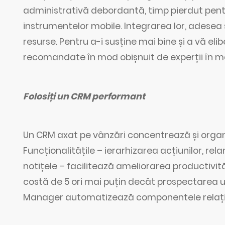
administrativă debordantă, timp pierdut pentr
instrumentelor mobile. Integrarea lor, adesea 
resurse. Pentru a-i susține mai bine și a vă elib
recomandate în mod obișnuit de experții în ma
Folosiți un CRM performant
Un CRM axat pe vânzări concentrează și organiz
Funcționalitățile – ierarhizarea acțiunilor, r
notițele – facilitează ameliorarea productivităț
costă de 5 ori mai puțin decât prospectarea 
Manager automatizează componentele relației 