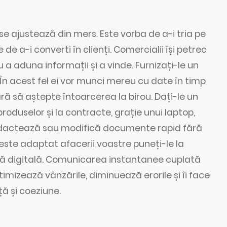
se ajustează din mers. Este vorba de a-i tria pe
de a-i converti în clienți. Comercialii își petrec
a aduna informații și a vinde. Furnizați-le un
 În acest fel ei vor munci mereu cu date în timp
fără să aștepte întoarcerea la birou. Dați-le un
roduselor și la contracte, grație unui laptop,
i redactează sau modifică documente rapid fără
 este adaptat afacerii voastre puneți-le la
ură digitală. Comunicarea instantanee cuplată
timizează vânzările, diminuează erorile și îi face
ă și coeziune.