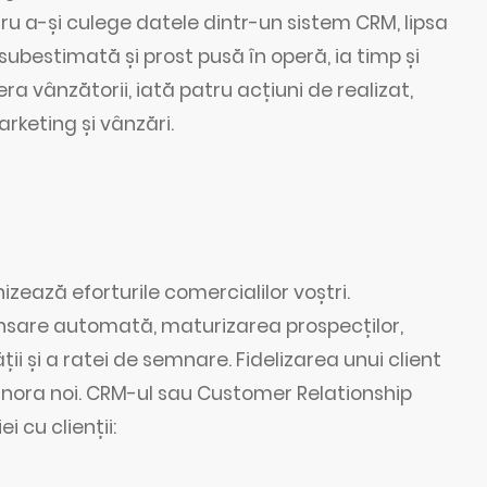
u a-și culege datele dintr-un sistem CRM, lipsa
subestimată și prost pusă în operă, ia timp și
era vânzătorii, iată patru acțiuni de realizat,
rketing și vânzări.
ează eforturile comercialilor voștri.
elansare automată, maturizarea prospecților,
ii și a ratei de semnare. Fidelizarea unui client
unora noi. CRM-ul sau Customer Relationship
cu clienții: