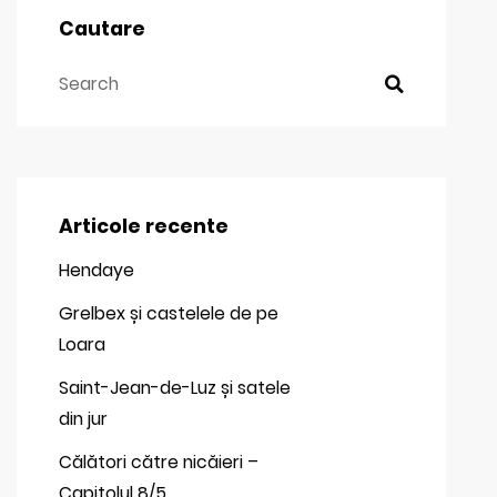
Cautare
Articole recente
Hendaye
Grelbex și castelele de pe
Loara
Saint-Jean-de-Luz și satele
din jur
Călători către nicăieri –
Capitolul 8/5