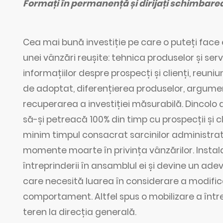
Formați în permanență și dirijați schimbare
Cea mai bună investiție pe care o puteți face 
unei vânzări reușite: tehnica produselor și ser
informațiilor despre prospecți și clienți, reun
de adoptat, diferențierea produselor, argumen
recuperarea a investiției măsurabilă. Dincolo
să-și petreacă 100% din timp cu prospecții și cl
minim timpul consacrat sarcinilor administra
momente moarte în privința vânzărilor. Insta
întreprinderii în ansamblul ei și devine un a
care necesită luarea în considerare a modific
comportament. Altfel spus o mobilizare a întrep
teren la direcția generală.