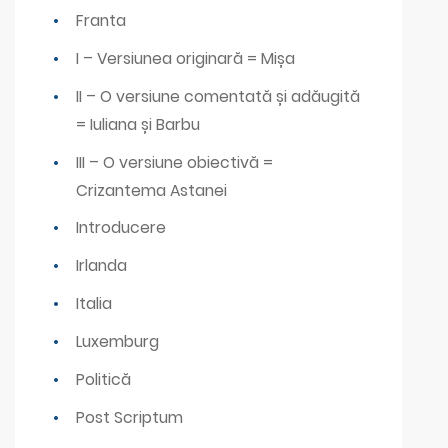
Franta
I – Versiunea originară = Mișa
II – O versiune comentată și adăugită
= Iuliana și Barbu
III – O versiune obiectivă =
Crizantema Astanei
Introducere
Irlanda
Italia
Luxemburg
Politică
Post Scriptum