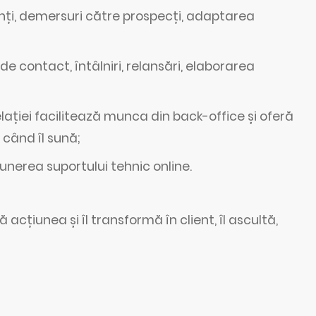
enți, demersuri către prospecți, adaptarea
 contact, întâlniri, relansări, elaborarea
relației facilitează munca din back-office și oferă
 când îl sună;
punerea suportului tehnic online.
acțiunea și îl transformă în client, îl ascultă,