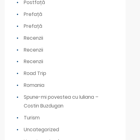
Postfață
Prefață
Prefață
Recenzii
Recenzii
Recenzii
Road Trip
Romania
Spune-mi povestea cu Iuliana –
Costin Buzdugan
Turism
Uncategorized