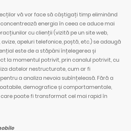
specților vă vor face să câștigați timp eliminând
lor concentrează energia în ceea ce aduce mai
acțiunilor cu clienții (vizită pe un site web,
i, avize, apeluri telefonice, poștă, etc.) se adaugă
nțial este de a stăpâni înțelegerea și
 la momentul potrivit, prin canalul potrivit, cu
liza datelor nestructurate, cum ar fi
pentru a analiza nevoia subînțeleasă. Fără a
ploatabile, demografice și comportamentale,
 care poate fi transformat cel mai rapid în
mobile