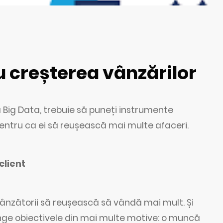
u creșterea vânzărilor
Big Data, trebuie să puneți instrumente
pentru ca ei să reușească mai multe afaceri.
client
vânzătorii să reușească să vândă mai mult. Și
atinge obiectivele din mai multe motive: o muncă